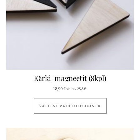
Kärki-magneetit (8kpl)
18,90
€
sis. alv 25,5%.
Tällä tuotteella
VALITSE VAIHTOEHDOISTA