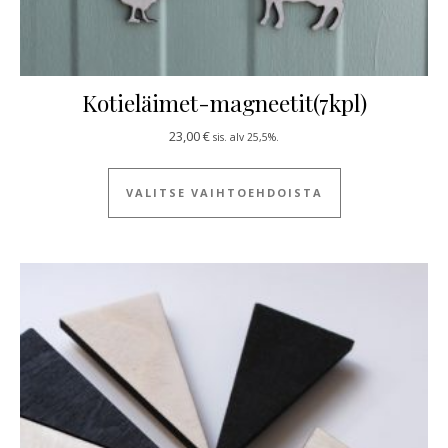
Kotieläimet-magneetit(7kpl)
23,00
€
sis. alv 25,5%.
Tällä tuotteella
VALITSE VAIHTOEHDOISTA