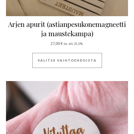
Arjen apurit (astianpesukonemagneetti
ja maustekampa)
27,00
€
sis. alv 25,5%.
Tällä tuotteella
VALITSE VAIHTOEHDOISTA