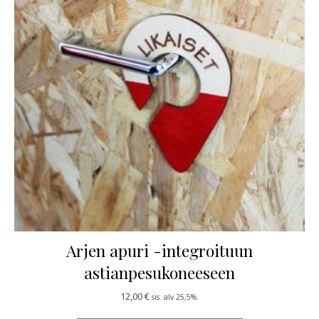
Arjen apuri -integroituun
astianpesukoneeseen
12,00
€
sis. alv 25,5%.
Tällä tuotteella