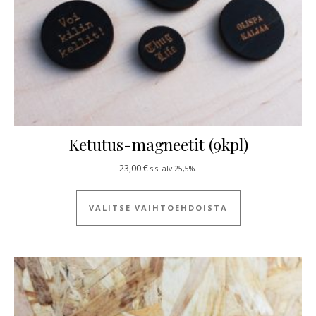
Ketutus-magneetit (9kpl)
23,00
€
sis. alv 25,5%.
Tällä tuotteella
VALITSE VAIHTOEHDOISTA