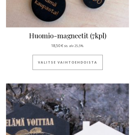
Huomio-magneetit (7kpl)
18,50
€
sis. alv 25,5%.
Tällä tuotteella
VALITSE VAIHTOEHDOISTA