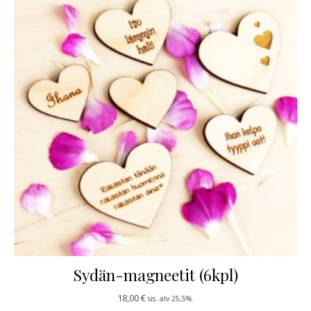
Sydän-magneetit (6kpl)
18,00
€
sis. alv 25,5%.