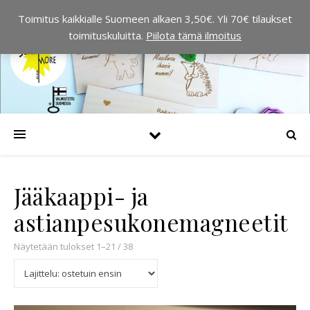
Toimitus kaikkialle Suomeen alkaen 3,50€. Yli 70€ tilaukset
toimituskuluitta.
Piilota tämä ilmoitus
Jääkaappi- ja
astianpesukonemagneetit
Suosituimmat ensin
Näytetään tulokset 1–21 / 38