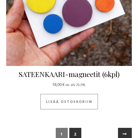
SATEENKAARI-magneetit (6kpl)
18,00
€
sis. alv 25,5%.
LISÄÄ OSTOSKORIIN
1
2
→