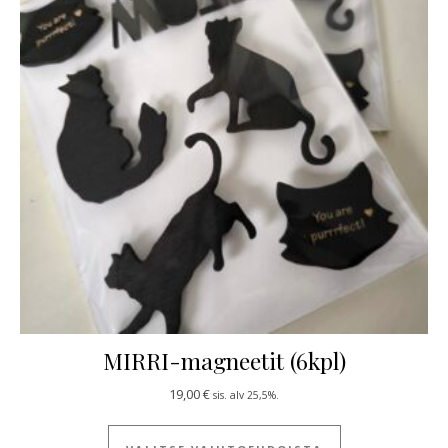
MIRRI-magneetit (6kpl)
19,00
€
sis. alv 25,5%.
Tällä tuotteella