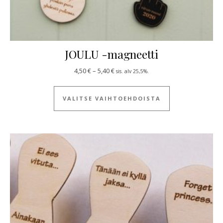
JOULU -magneetti
Hintaluokka: 4,50 € - 5,40 €
4,50
€
–
5,40
€
sis. alv 25,5%.
Tällä tuotteella
VALITSE VAIHTOEHDOISTA