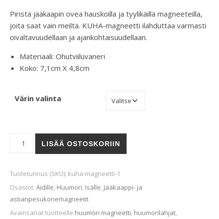
Piristä jääkaapin ovea hauskoilla ja tyylikäillä magneeteilla,
joita saat vain meiltä. KUHA-magneetti ilahduttaa varmasti
oivaltavuudellaan ja ajankohtaisuudellaan.
Materiaali: Ohutviiluvaneri
Koko: 7,1cm X 4,8cm
Värin valinta
Pieni eläin -magneetti määrä
LISÄÄ OSTOSKORIIN
Tuotetunnus (SKU):
kuha-magneetti-1
Osastot:
Äidille
,
Huumori
,
Isälle
,
Jääkaappi- ja
astianpesukonemagneetit
Avainsanat tuotteelle
huumori magneetti
,
huumorilahjat
,