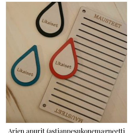
Arjen apurit (astianpesukonemagneetti