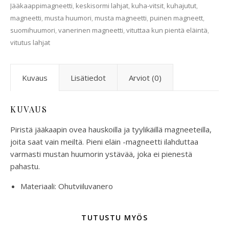
Jääkaappimagneetti
,
keskisormi lahjat
,
kuha-vitsit
,
kuhajutut
,
magneetti
,
musta huumori
,
musta magneetti
,
puinen magneett
,
suomihuumori
,
vanerinen magneetti
,
vituttaa kun pientä eläintä
,
vitutus lahjat
Kuvaus
Lisätiedot
Arviot (0)
KUVAUS
Piristä jääkaapin ovea hauskoilla ja tyylikäillä magneeteilla,
joita saat vain meiltä. Pieni eläin -magneetti ilahduttaa
varmasti mustan huumorin ystävää, joka ei pienestä
pahastu.
Materiaali: Ohutviiluvanero
TUTUSTU MYÖS