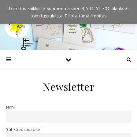
Toimitus kaikkialle Suomeen alkaen 3,50€. Yli 70€ tilaukset
toimituskuluitta.
Piilota tämä ilmoitus
Newsletter
Nimi
Sähköpostiosoite