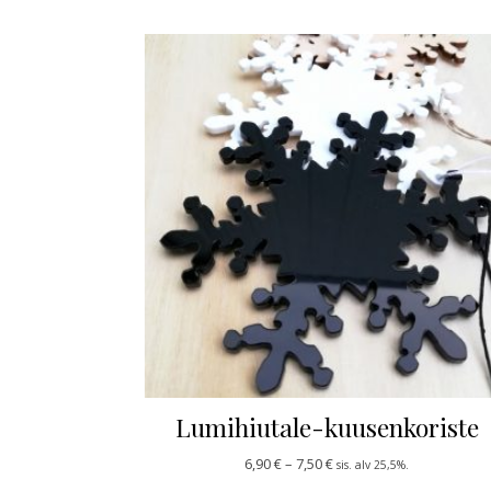
Lumihiutale-kuusenkoriste
Hintaluokka: 6,90 € - 7,5
6,90
€
–
7,50
€
sis. alv 25,5%.