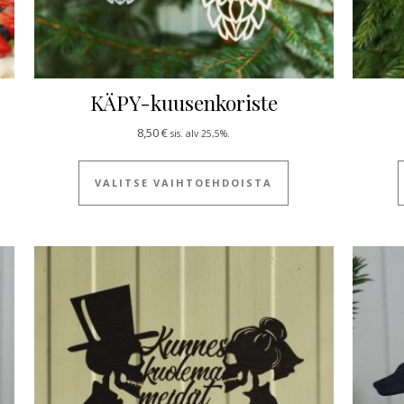
KÄPY-kuusenkoriste
8,50
€
sis. alv 25,5%.
 tuotteella on useampi muunnelma. Voit tehdä valinnat tuotteen siv
Tällä tuotteella on
VALITSE VAIHTOEHDOISTA