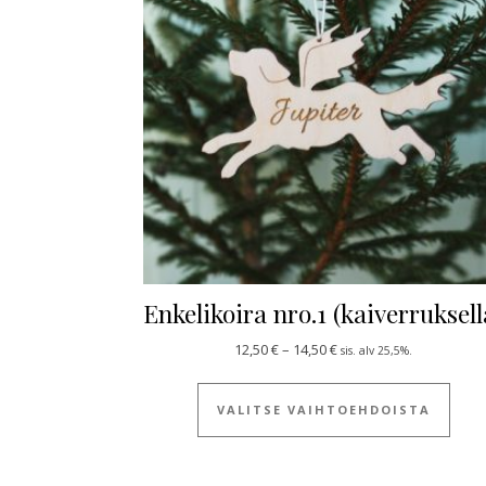
Enkelikoira nro.1 (kaiverruksell
Hintaluokka: 12,50 € - 1
12,50
€
–
14,50
€
sis. alv 25,5%.
Tällä
VALITSE VAIHTOEHDOISTA