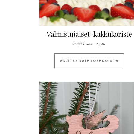
Valmistujaiset-kakkukoriste
21,00
€
sis. alv 25,5%.
Tällä
VALITSE VAIHTOEHDOISTA