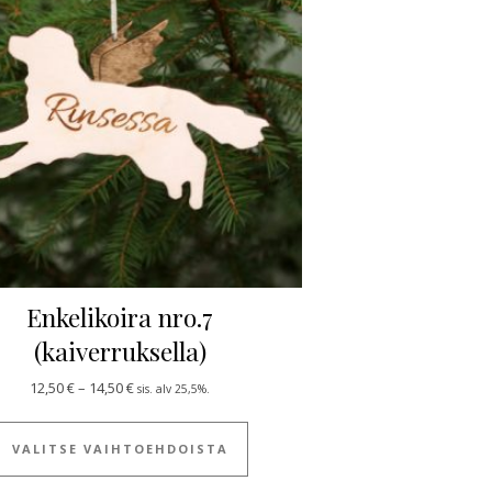
Enkelikoira nro.7
(kaiverruksella)
ulla.
 useampi muunnelma. Voit tehdä valinnat tuotteen sivulla.
Hintaluokka: 12,50 € - 14,50 €
12,50
€
–
14,50
€
sis. alv 25,5%.
Tällä tuotteella on useampi muun
VALITSE VAIHTOEHDOISTA