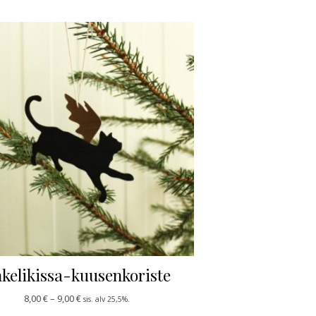
kelikissa-kuusenkoriste
Hintaluokka: 8,00 € - 9,00 €
8,00
€
–
9,00
€
sis. alv 25,5%.