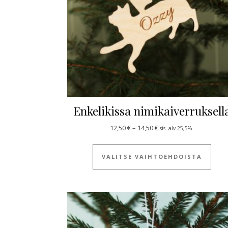
Enkelikissa nimikaiverruksell
Hintaluokka: 12,50 € - 1
12,50
€
–
14,50
€
sis. alv 25,5%.
Tällä
VALITSE VAIHTOEHDOISTA