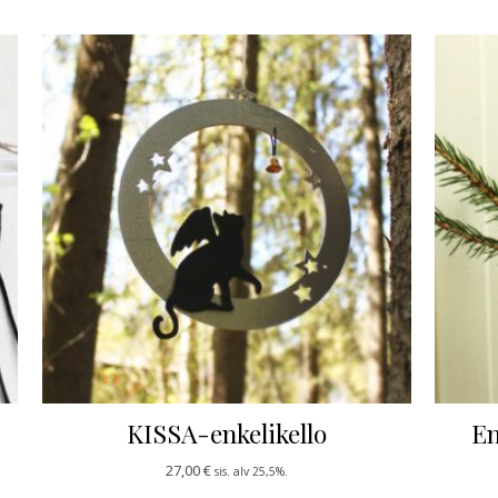
KISSA-enkelikello
En
0 €
27,00
€
sis. alv 25,5%.