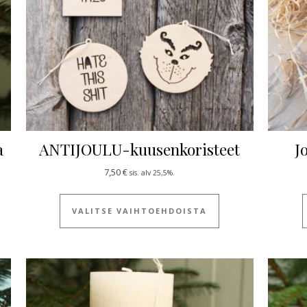
a
ANTIJOULU-kuusenkoristeet
J
4,50 €
7,50
€
sis. alv 25,5%.
 tuotteella on useampi muunnelma. Voit tehdä valinnat tuotteen siv
Tällä tuotteella on
VALITSE VAIHTOEHDOISTA