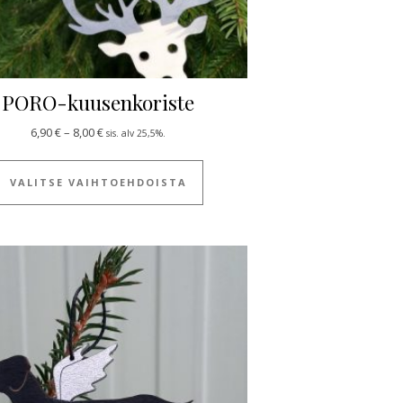
PORO-kuusenkoriste
Hintaluokka: 6,90 € - 8,00 €
6,90
€
–
8,00
€
sis. alv 25,5%.
ulla.
 useampi muunnelma. Voit tehdä valinnat tuotteen sivulla.
Tällä tuotteella on useampi muun
VALITSE VAIHTOEHDOISTA