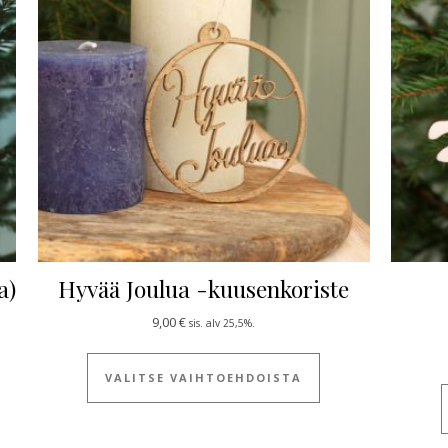
a)
Hyvää Joulua -kuusenkoriste
4,50 €
9,00
€
sis. alv 25,5%.
 tuotteella on useampi muunnelma. Voit tehdä valinnat tuotteen siv
Tällä tuotteella on
VALITSE VAIHTOEHDOISTA