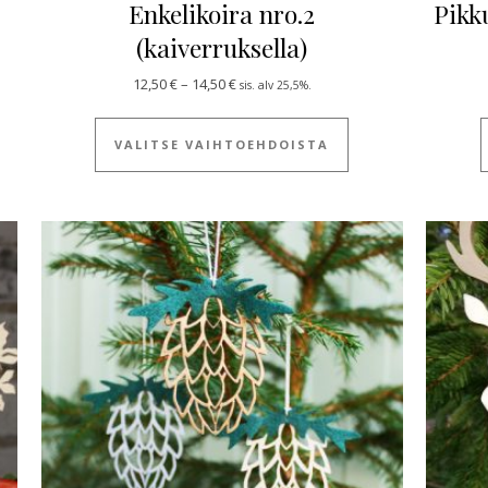
Enkelikoira nro.2
Pikk
(kaiverruksella)
Hintaluokka: 12,50 € - 14,50 €
12,50
€
–
14,50
€
sis. alv 25,5%.
Tällä tuotteella on
VALITSE VAIHTOEHDOISTA