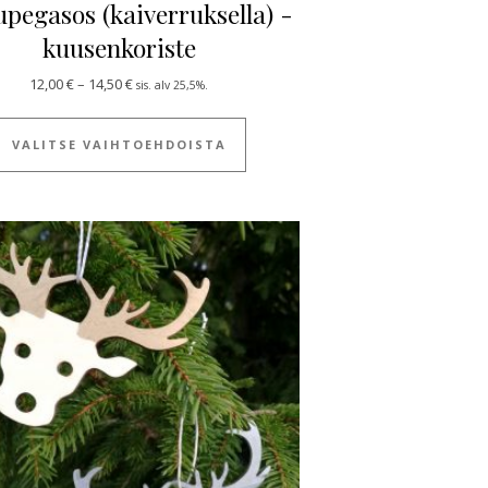
upegasos (kaiverruksella) -
kuusenkoriste
Hintaluokka: 12,00 € - 14,50 €
12,00
€
–
14,50
€
sis. alv 25,5%.
 useampi muunnelma. Voit tehdä valinnat tuotteen sivulla.
Tällä tuotteella on useampi muun
VALITSE VAIHTOEHDOISTA