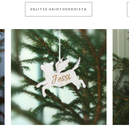
 tuotteella on useampi muunnelma. Voit tehdä valinnat tuotteen siv
Tällä tuotteella on
VALITSE VAIHTOEHDOISTA