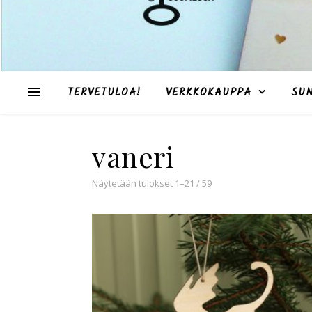
TERVETULOA!
VERKKOKAUPPA
SU
vaneri
Suosituimmat ensin
Näytetään tulokset 1–21 / 59