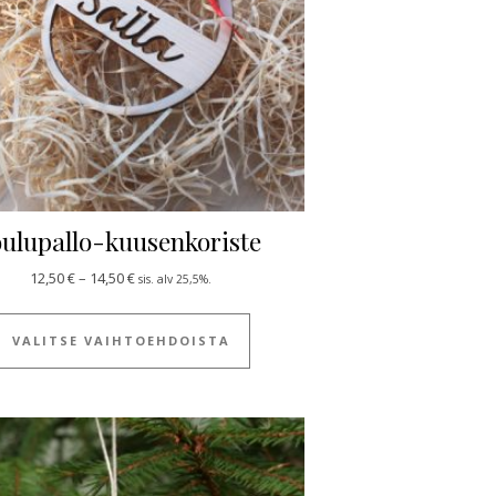
oulupallo-kuusenkoriste
Hintaluokka: 12,50 € - 14,50 €
12,50
€
–
14,50
€
sis. alv 25,5%.
ulla.
 useampi muunnelma. Voit tehdä valinnat tuotteen sivulla.
Tällä tuotteella on useampi muun
VALITSE VAIHTOEHDOISTA