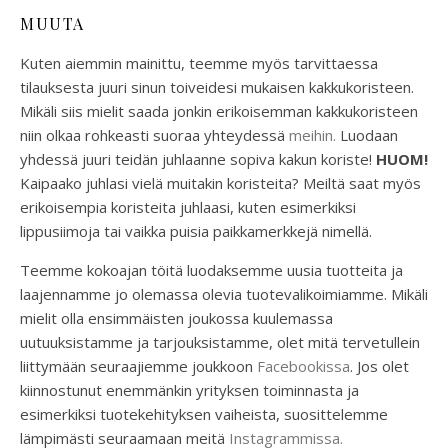
MUUTA
Kuten aiemmin mainittu, teemme myös tarvittaessa
tilauksesta juuri sinun toiveidesi mukaisen kakkukoristeen.
Mikäli siis mielit saada jonkin erikoisemman kakkukoristeen
niin olkaa rohkeasti suoraa yhteydessä
meihin.
Luodaan
yhdessä juuri teidän juhlaanne sopiva kakun koriste!
HUOM!
Kaipaako juhlasi vielä muitakin koristeita? Meiltä saat myös
erikoisempia koristeita juhlaasi, kuten esimerkiksi
lippusiimoja tai vaikka puisia paikkamerkkejä nimellä.
Teemme kokoajan töitä luodaksemme uusia tuotteita ja
laajennamme jo olemassa olevia tuotevalikoimiamme. Mikäli
mielit olla ensimmäisten joukossa kuulemassa
uutuuksistamme ja tarjouksistamme, olet mitä tervetullein
liittymään seuraajiemme joukkoon
Facebookissa
. Jos olet
kiinnostunut enemmänkin yrityksen toiminnasta ja
esimerkiksi tuotekehityksen vaiheista, suosittelemme
lämpimästi seuraamaan meitä
Instagrammissa.