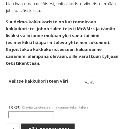
tilaa ihan oman näköisesi, uniikki koriste viimeistelemään
juhlapäiväsi kakku.
Suudelma-kakkukoriste on kustomoitava
kakkukoriste, johon tulee teksti Mr&Mrs ja tämän
lisäksi valintanne mukaan yksi sana tai nimi
(esimerkiksi hääparin tuleva yhteinen sukunimi).
Kirjoittakaa kakkukoristeeseen haluamanne
sana/nimi alempana olevaan, sille varattuun tyhjään
tekstikenttään.
Valitse kakkukoristeen väri
Teksti
Kirjoita tuotteeseen haluamasi teksti tähän
Suudelma-kakkukoriste määrä