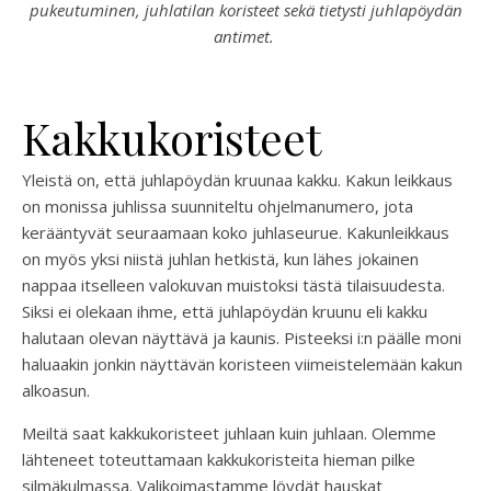
pukeutuminen, juhlatilan koristeet sekä tietysti juhlapöydän
antimet.
Kakkukoristeet
Yleistä on, että juhlapöydän kruunaa kakku. Kakun leikkaus
on monissa juhlissa suunniteltu ohjelmanumero, jota
kerääntyvät seuraamaan koko juhlaseurue. Kakunleikkaus
on myös yksi niistä juhlan hetkistä, kun lähes jokainen
nappaa itselleen valokuvan muistoksi tästä tilaisuudesta.
Siksi ei olekaan ihme, että juhlapöydän kruunu eli kakku
halutaan olevan näyttävä ja kaunis. Pisteeksi i:n päälle moni
haluaakin jonkin näyttävän koristeen viimeistelemään kakun
alkoasun.
Meiltä saat kakkukoristeet juhlaan kuin juhlaan. Olemme
lähteneet toteuttamaan kakkukoristeita hieman pilke
silmäkulmassa. Valikoimastamme löydät hauskat