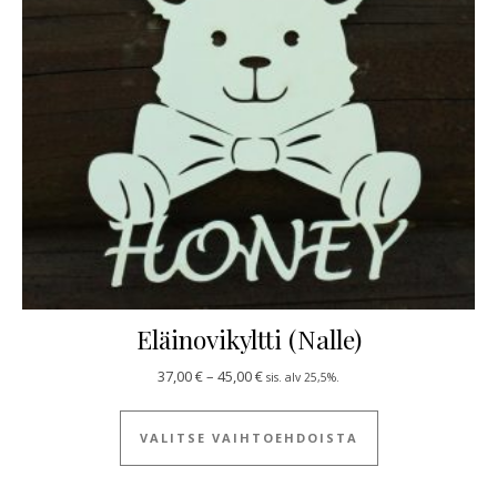
Eläinovikyltti (Nalle)
Hintaluokka: 37,00 € - 45,00 €
37,00
€
–
45,00
€
sis. alv 25,5%.
Tällä tuotteella
VALITSE VAIHTOEHDOISTA