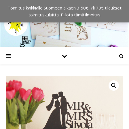
Toimitus kaikkialle Suomeen alkaen 3,50€. Yli 70€ tilaukset
toimituskuluitta.
Piilota tämä ilmoitus