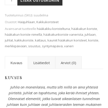
LISÄÄ OSTOSKORIIN
Tuotetunnus (SKU):
suudelma
Osastot:
Hääjuhlaan
,
Kakkukoristeet
Avainsanat tuotteelle
hääkakku koristeltuna
,
hääkakun koriste
,
hääkakun koriste nimellä
,
hääkakunkoriste vanerista
,
juhlaan
,
juhlat
,
kakkukoriste
,
kattaus
,
kauniit hääkakun koristeet
,
koriste
,
merkkipäivään
,
sisustus
,
syntymäpäivä
,
vaneri
Kuvaus
Lisätiedot
Arviot (0)
KUVAUS
Juhlia on monenlaisia, mutta silti niillä on aina yhteisiä
piirteitä. Juhlat on tapahtuma, joka kerää ihmiset yhteen.
Olennaiset elementit, jotka luovat oikeanlaisen tunnelman
juhlaan kuin juhlaan ovat juhlavieraiden teeman mukainen