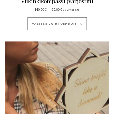
Viikinkikompassi (varjostin)
Hintaluokka: 140,00 € - 150,00 €
140,00
€
–
150,00
€
sis. alv 25,5%.
Tällä tuotteella
VALITSE VAIHTOEHDOISTA