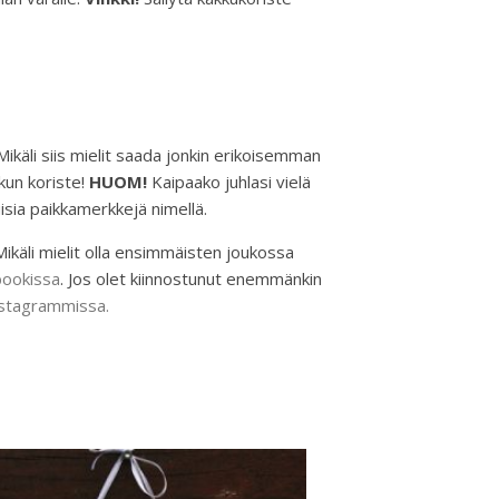
käli siis mielit saada jonkin erikoisemman
kun koriste!
HUOM!
Kaipaako juhlasi vielä
uisia paikkamerkkejä nimellä.
äli mielit olla ensimmäisten joukossa
ookissa
. Jos olet kiinnostunut enemmänkin
stagrammissa.