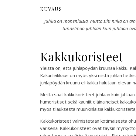
KUVAUS
Juhlia on monenlaisia, mutta silti niillä on ai
tunnelman juhlaan kuin juhlaan ovat
Kakkukoristeet
Yleistä on, että juhlapöydän kruunaa kakku. K
Kakunleikkaus on myös yksi niistä juhlan hetkis
juhlapöydän kruunu eli kakku halutaan olevan nä
Meiltä saat kakkukoristeet juhlaan kuin juhla
humoristiset sekä kauniit eläinaiheiset kakku
myös tilauksesta muunkinlaisia kakkukoristeita,
Kakkukoristeet valmistetaan kotimaisesta ohutv
värisenä. Kakkukoristeet ovat täysin myrkyttömi
rakenteessa ja värissä muutoksia. Putsaa koriste