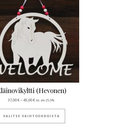
läinovikyltti (Hevonen)
Hintaluokka: 37,00 € - 45,00 €
37,00
€
–
45,00
€
sis. alv 25,5%.
 useampi muunnelma. Voit tehdä valinnat tuotteen sivulla.
Tällä tuotteella on useampi muun
VALITSE VAIHTOEHDOISTA