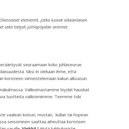
 Olennaiset elementit, jotka luovat oikeanlaisen
t sekä tietysti juhlapöydän antimet.
a kerääntyvät seuraamaan koko juhlaseurue.
laisuudesta. Siksi ei olekaan ihme, että
ävän koristeen viimeistelemään kakun alkoasun.
silmäkulmassa. Valikoimastamme löydät hauskat
uvia tuotteita valikoimiimme. Teemme toki
ste vaalean koivun, mustan, kullan tai hopean
akussa seisominen saattaa aiheuttaa koristeen
lan varalle.
Vinkki!
Säilytä kakkukoriste