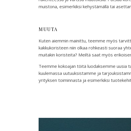
muistona, esimerkiksi kehystämällä tai asettam
MUUTA
Kuten aiemmin mainittu, teemme myös tarvittae
kakkukoristeen niin olkaa rohkeasti suoraa y
muitakin koristeita? Meiltä saat myös erikoisem
Teemme kokoajan töitä luodaksemme uusia tuot
kuulemassa uutuuksistamme ja tarjouksistamme
yrityksen toiminnasta ja esimerkiksi tuoteke