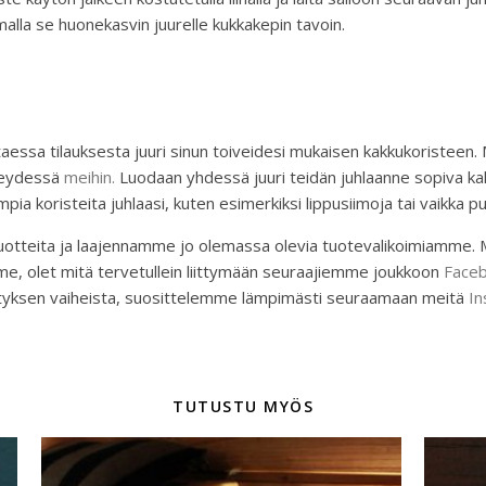
alla se huonekasvin juurelle kukkakepin tavoin.
ssa tilauksesta juuri sinun toiveidesi mukaisen kakkukoristeen. Mi
hteydessä
meihin.
Luodaan yhdessä juuri teidän juhlaanne sopiva ka
pia koristeita juhlaasi, kuten esimerkiksi lippusiimoja tai vaikka p
teita ja laajennamme jo olemassa olevia tuotevalikoimiamme. Mik
, olet mitä tervetullein liittymään seuraajiemme joukkoon
Faceb
hityksen vaiheista, suosittelemme lämpimästi seuraamaan meitä
In
TUTUSTU MYÖS