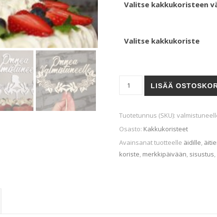
Valitse kakkukoristeen vä
Valitse kakkukoriste
Valmistujaiset-kakkukoriste 
LISÄÄ OSTOSKOR
Tuotetunnus (SKU):
valmistuneell
Osasto:
Kakkukoristeet
Avainsanat tuotteelle
äidille
,
äiti
koriste
,
merkkipäivään
,
sisustus
,