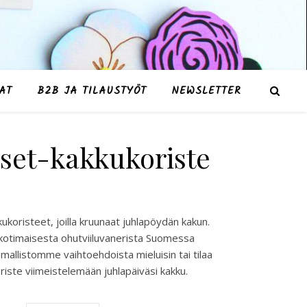
AT
B2B JA TILAUSTYÖT
NEWSLETTER
iset-kakkukoriste
kukoristeet, joilla kruunaat juhlapöydän kakun.
kotimaisesta ohutviiluvanerista Suomessa
e mallistomme vaihtoehdoista mieluisin tai tilaa
oriste viimeistelemään juhlapäiväsi kakku.