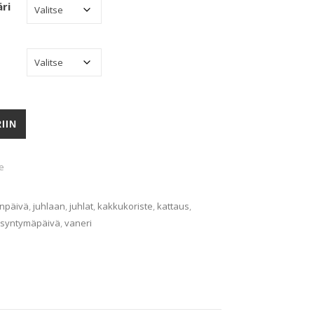
ri
määrä
IIN
e
enpäivä
,
juhlaan
,
juhlat
,
kakkukoriste
,
kattaus
,
syntymäpäivä
,
vaneri