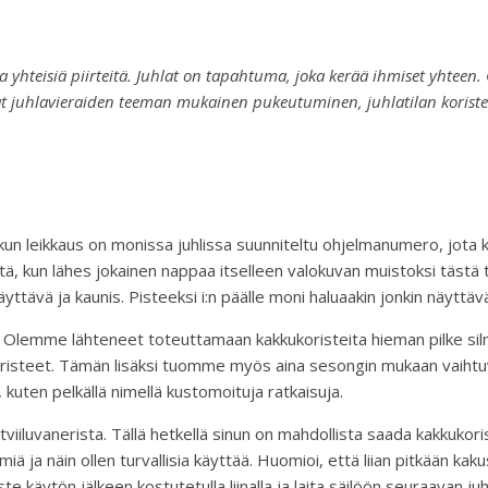
na yhteisiä piirteitä. Juhlat on tapahtuma, joka kerää ihmiset yhteen.
 juhlavieraiden teeman mukainen pukeutuminen, juhlatilan koristee
akun leikkaus on monissa juhlissa suunniteltu ohjelmanumero, jot
tä, kun lähes jokainen nappaa itselleen valokuvan muistoksi tästä ti
yttävä ja kaunis. Pisteeksi i:n päälle moni haluaakin jonkin näytt
an. Olemme lähteneet toteuttamaan kakkukoristeita hieman pilke 
koristeet. Tämän lisäksi tuomme myös aina sesongin mukaan vaiht
 kuten pelkällä nimellä kustomoituja ratkaisuja.
iiluvanerista. Tällä hetkellä sinun on mahdollista saada kakkukori
ä ja näin ollen turvallisia käyttää. Huomioi, että liian pitkään k
 käytön jälkeen kostutetulla liinalla ja laita säilöön seuraavan juh