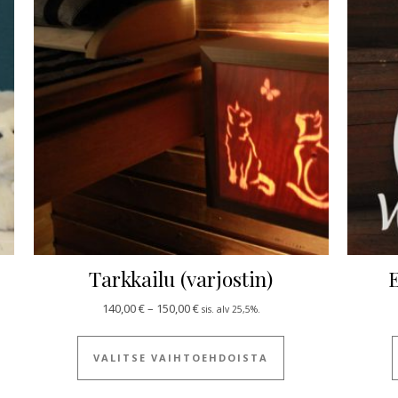
Tarkkailu (varjostin)
E
Hintaluokka: 140,00 € - 150,00 €
140,00
€
–
150,00
€
sis. alv 25,5%.
Tällä tuotteella on
VALITSE VAIHTOEHDOISTA