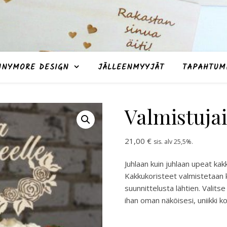
NNYMORE DESIGN
JÄLLEENMYYJÄT
TAPAHTUM
Valmistuja
21,00
€
sis. alv 25,5%.
Juhlaan kuin juhlaan upeat kak
Kakkukoristeet valmistetaan 
suunnittelusta lähtien. Valits
ihan oman näköisesi, uniikki k