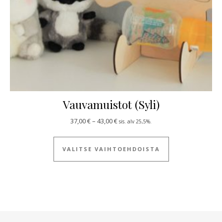
Vauvamuistot (Syli)
Hintaluokka: 37,00 € - 43,00 €
37,00
€
–
43,00
€
sis. alv 25,5%.
Tällä tuotteella
VALITSE VAIHTOEHDOISTA