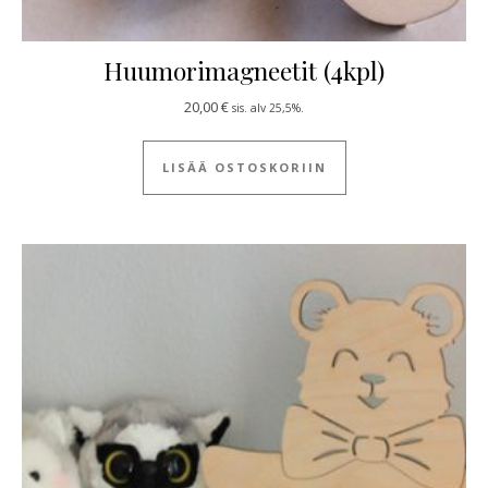
Huumorimagneetit (4kpl)
20,00
€
sis. alv 25,5%.
LISÄÄ OSTOSKORIIN