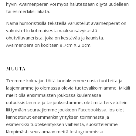
hyvin. Avaimenperän voi myös halutessaan öljytä uudelleen
tai esimerkiksi lakata.
Nämä humoristisilla teksteillä varustellut avaimenperät on
valmistettu kotimaisesta vaaleansävyisestä
ohutviiluvanerista, joka on kestävää ja kaunista.
Avaimenperä on kooltaan 8,7cm X 2,0cm.
MUUTA
Teemme kokoajan töitä luodaksemme uusia tuotteita ja
laajennamme jo olemassa olevia tuotevalikoimiamme. Mikäli
mielit olla ensimmäisten joukossa kuulemassa
uutuuksistamme ja tarjouksistamme, olet mitä tervetullein
liittymään seuraajiemme joukkoon
Facebookissa
. Jos olet
kiinnostunut enemmänkin yrityksen toiminnasta ja
esimerkiksi tuotekehityksen vaiheista, suosittelemme
lämpimästi seuraamaan meitä
Instagrammissa.