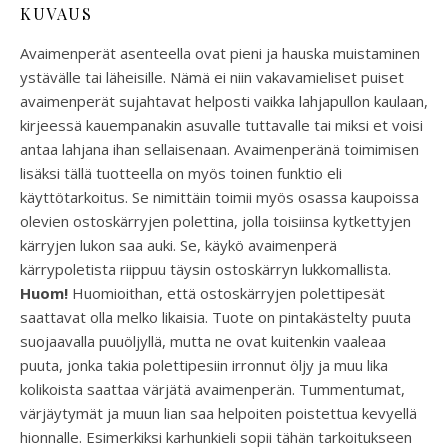
KUVAUS
Avaimenperät asenteella ovat pieni ja hauska muistaminen
ystävälle tai läheisille. Nämä ei niin vakavamieliset puiset
avaimenperät sujahtavat helposti vaikka lahjapullon kaulaan,
kirjeessä kauempanakin asuvalle tuttavalle tai miksi et voisi
antaa lahjana ihan sellaisenaan. Avaimenperänä toimimisen
lisäksi tällä tuotteella on myös toinen funktio eli
käyttötarkoitus. Se nimittäin toimii myös osassa kaupoissa
olevien ostoskärryjen polettina, jolla toisiinsa kytkettyjen
kärryjen lukon saa auki. Se, käykö avaimenperä
kärrypoletista riippuu täysin ostoskärryn lukkomallista.
Huom!
Huomioithan, että ostoskärryjen polettipesät
saattavat olla melko likaisia. Tuote on pintakästelty puuta
suojaavalla puuöljyllä, mutta ne ovat kuitenkin vaaleaa
puuta, jonka takia polettipesiin irronnut öljy ja muu lika
kolikoista saattaa värjätä avaimenperän. Tummentumat,
värjäytymät ja muun lian saa helpoiten poistettua kevyellä
hionnalle. Esimerkiksi karhunkieli sopii tähän tarkoitukseen