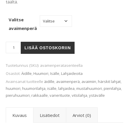
täältä.
Valitse
avaimenperä
Avaimenperät asenteella määrä
LISÄÄ OSTOSKORIIN
Tuotetunnus (SKU):
avamenperatasenteella
Osastot:
Äidille
,
Huumori
,
Isälle
,
Lahjaideoita
Avainsanat tuotteelle
äidille
,
avaimenperä
,
avaimiin
,
härskit lahjat
,
huumori
,
huumorilahja
,
isälle
,
lahjaidea
,
mustahuumori
,
pienilahja
,
pieruhuumori
,
rakkaalle
,
vanerituote
,
vitsilahja
,
ystävälle
Kuvaus
Lisätiedot
Arviot (0)