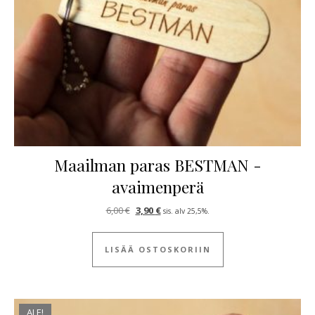
Maailman paras BESTMAN -
avaimenperä
Alkuperäinen hinta oli: 6,00 €.
Nykyinen hinta on: 3,90 €.
6,00
€
3,90
€
sis. alv 25,5%.
LISÄÄ OSTOSKORIIN
ALE!