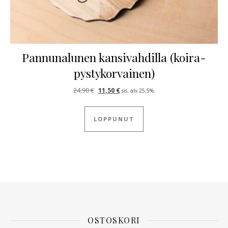
Pannunalunen kansivahdilla (koira-
pystykorvainen)
Alkuperäinen hinta oli: 24,90 €.
Nykyinen hinta on: 11,50 €.
24,90
€
11,50
€
sis. alv 25,5%.
LOPPUNUT
OSTOSKORI