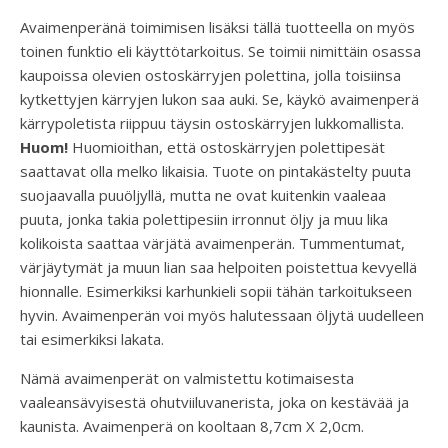
Avaimenperänä toimimisen lisäksi tällä tuotteella on myös
toinen funktio eli käyttötarkoitus. Se toimii nimittäin osassa
kaupoissa olevien ostoskärryjen polettina, jolla toisiinsa
kytkettyjen kärryjen lukon saa auki. Se, käykö avaimenperä
kärrypoletista riippuu täysin ostoskärryjen lukkomallista.
Huom!
Huomioithan, että ostoskärryjen polettipesät
saattavat olla melko likaisia. Tuote on pintakästelty puuta
suojaavalla puuöljyllä, mutta ne ovat kuitenkin vaaleaa
puuta, jonka takia polettipesiin irronnut öljy ja muu lika
kolikoista saattaa värjätä avaimenperän. Tummentumat,
värjäytymät ja muun lian saa helpoiten poistettua kevyellä
hionnalle. Esimerkiksi karhunkieli sopii tähän tarkoitukseen
hyvin. Avaimenperän voi myös halutessaan öljytä uudelleen
tai esimerkiksi lakata.
Nämä avaimenperät on valmistettu kotimaisesta
vaaleansävyisestä ohutviiluvanerista, joka on kestävää ja
kaunista. Avaimenperä on kooltaan 8,7cm X 2,0cm.