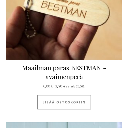
Maailman paras BESTMAN -
avaimenperä
Alkuperäinen hinta oli: 6,00 €.
Nykyinen hinta on: 3,90 €.
6,00
€
3,90
€
sis. alv 25,5%.
LISÄÄ OSTOSKORIIN