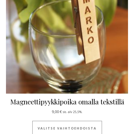
Magneettipyykkipoika omalla tekstillä
9,00
€
sis. alv 25,5%.
Tällä tuotteella
VALITSE VAIHTOEHDOISTA