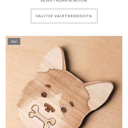
sis. alv 25,5%.
Tällä tuotteella
VALITSE VAIHTOEHDOISTA
Ale!