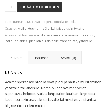
Avaimenperä omalla tekstillä määrä
LISÄÄ OSTOSKORIIN
Tuotetunnus (SKU):
avaimenpera-omalla-tekstilla
Osastot:
Äidille
,
Huumori
,
Isälle
,
Lahjaideoita
,
Yrityksille
Avainsanat tuotteelle
äidille
,
avaimenperä
,
avaimiin
,
huumori
,
isälle
,
lahjaidea
,
pienilahja
,
rakkaalle
,
vanerituote
,
ystävälle
Kuvaus
Lisätiedot
Arviot (0)
KUVAUS
Avaimenperät asenteella ovat pieni ja hauska muistaminen
ystävälle tai läheisille. Nämä puiset avaimenperät
sujahtavat helposti vaikka lahjapullon kaulaan, kirjeessä
kauempanakin asuvalle tuttavalle tai miksi et voisi antaa
lahjana ihan sellaisenaan.