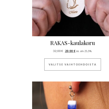
RAKAS-kaulakoru
Alkuperäinen hinta oli: 32,00 €
Nykyinen hinta on: 20,0
32,00
€
20,00
€
sis. alv 25,5%.
Tällä
VALITSE VAIHTOEHDOISTA