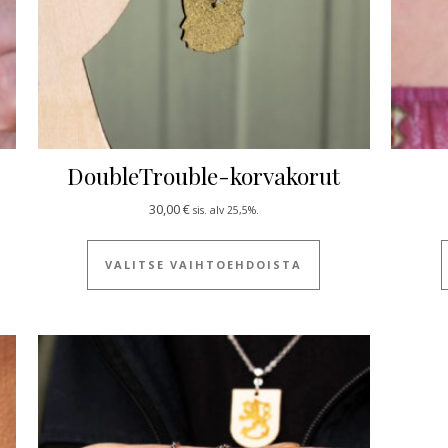
DoubleTrouble-korvakorut
.
0 €.
30,00
€
sis. alv 25,5%.
 tuotteella on useampi muunnelma. Voit tehdä valinnat tuotteen siv
Tällä tuotteella on
VALITSE VAIHTOEHDOISTA