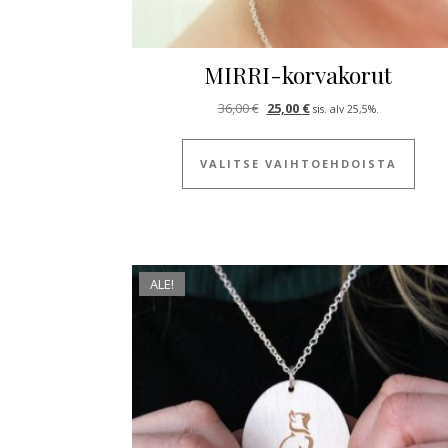
MIRRI-korvakorut
Alkuperäinen hinta oli: 36,00 €
Nykyinen hinta on: 25,0
36,00
€
25,00
€
sis. alv 25,5%.
Tällä
VALITSE VAIHTOEHDOISTA
ALE!