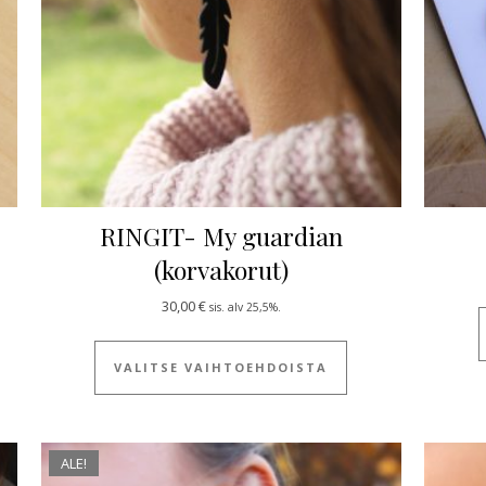
RINGIT- My guardian
(korvakorut)
9,00 €
30,00
€
sis. alv 25,5%.
 tuotteella on useampi muunnelma. Voit tehdä valinnat tuotteen siv
Tällä tuotteella on
VALITSE VAIHTOEHDOISTA
ALE!