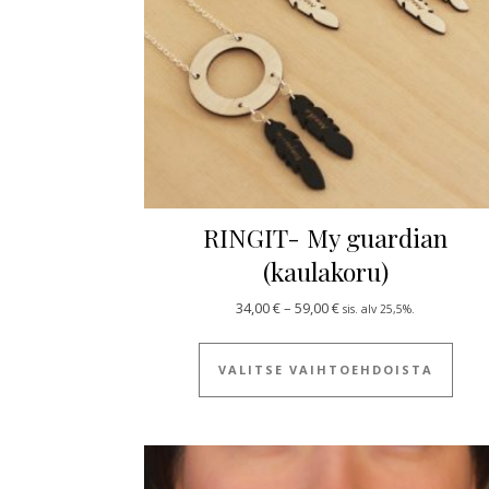
RINGIT- My guardian
(kaulakoru)
Hintaluokka: 34,00 € - 5
34,00
€
–
59,00
€
sis. alv 25,5%.
Tällä
VALITSE VAIHTOEHDOISTA