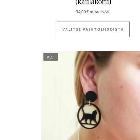
(kaulakoru)
34,00
€
sis. alv 25,5%.
Tällä
VALITSE VAIHTOEHDOISTA
ALE!