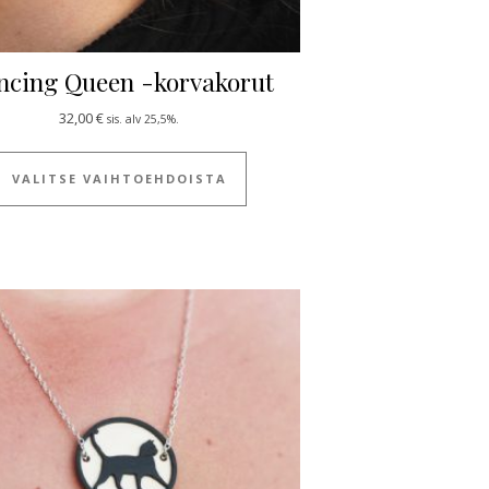
ncing Queen -korvakorut
32,00
€
sis. alv 25,5%.
ulla.
Tällä tuotteella on useampi muun
VALITSE VAIHTOEHDOISTA
 useampi muunnelma. Voit tehdä valinnat tuotteen sivulla.