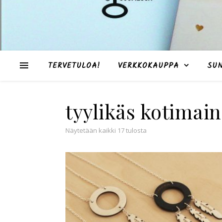
TERVETULOA!
VERKKOKAUPPA
SU
tyylikäs kotimai
Suosituimmat ensin
Näytetään kaikki 17 tulosta