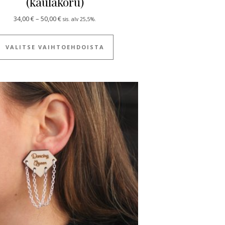
(kaulakoru)
 useampi muunnelma. Voit tehdä valinnat tuotteen sivulla.
Hintaluokka: 34,00 € - 50,00 €
34,00
€
–
50,00
€
sis. alv 25,5%.
ulla.
Tällä tuotteella on useampi muun
VALITSE VAIHTOEHDOISTA