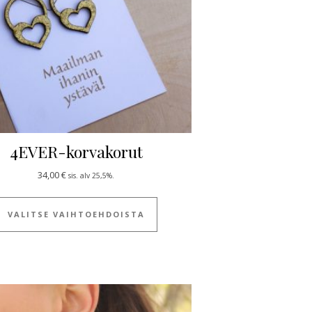
4EVER-korvakorut
34,00
€
sis. alv 25,5%.
Tällä tuotteella on useampi muun
VALITSE VAIHTOEHDOISTA
ulla.
 useampi muunnelma. Voit tehdä valinnat tuotteen sivulla.