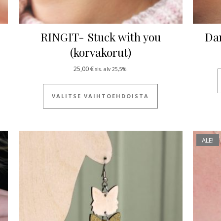
RINGIT- Stuck with you
Da
(korvakorut)
.
0 €.
 tuotteella on useampi muunnelma. Voit tehdä valinnat tuotteen siv
25,00
€
sis. alv 25,5%.
Tällä tuotteella on
VALITSE VAIHTOEHDOISTA
ALE!