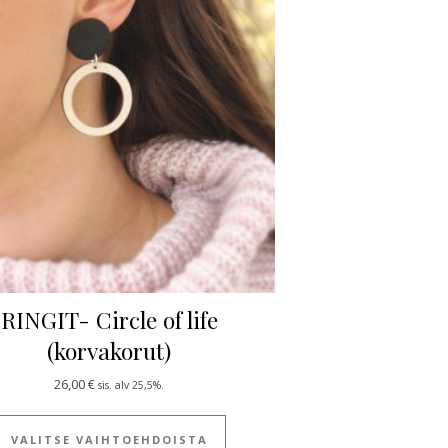
RINGIT- Circle of life
(korvakorut)
ulla.
 useampi muunnelma. Voit tehdä valinnat tuotteen sivulla.
26,00
€
sis. alv 25,5%.
Tällä tuotteella on useampi muun
VALITSE VAIHTOEHDOISTA