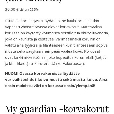
30,00
€
sis. alv 25,5%.
RINGIT -korusarjasta löydät kolme kaulakorua ja niihin
vapaasti yhdisteltävissä olevat korvakorut. Materiaalina
koruissa on käytetty kotimaista sertifioitua ohutviiluvaneria,
joka on kaunista ja kestävää. Värimaailmaksi koruihin on
valittu aina tyylikäs ja tilanteeseen kuin tilanteeseen sopiva
musta sekä sävyltään hempeän vaalea koivu. Koruosat
ovat kaikki nikkelittömiä, joko hopeoitua korumetalli (ketjut
ja kiinnikkeet) tai koruterästä (korvakoruosat).
HUOM! Osassa korvakoruista löydätte
värivaihtoehdot koivu-musta sekä musta-koivu. Aina
ensin mainittu väri on korussa ensin/ylempänä!
My guardian -korvakorut