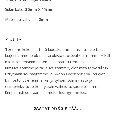
Sulan koko:
35mm X 11mm
Materiaalivahvuus:
2mm
MUUTA
Teemme kokoajan töitä luodaksemme uusia tuotteita ja
laajennamme jo olemassa olevia tuotevalikoimiamme. Mikäli
mielit olla ensimmäisten joukossa kuulemassa
uutuuksistamme ja tarjouksistamme, olet mitä tervetullein
liittymään seuraajiemme joukkoon
Facebookissa
. Jos olet
kiinnostunut enemmänkin yrityksen toiminnasta ja
esimerkiksi tuotekehityksen vaiheista, suosittelemme
lämpimästi seuraamaan meitä
Instagrammissa.
SAATAT MYÖS PITÄÄ...