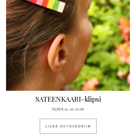
SATEENKAARI-klipsi
16,00
€
sis. alv 25,5%.
LISÄÄ OSTOSKORIIN