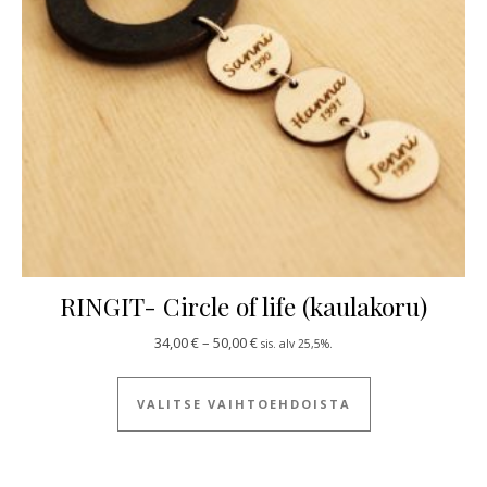
RINGIT- Circle of life (kaulakoru)
Hintaluokka: 34,00 € - 50,00 €
34,00
€
–
50,00
€
sis. alv 25,5%.
Tällä tuotteella
VALITSE VAIHTOEHDOISTA