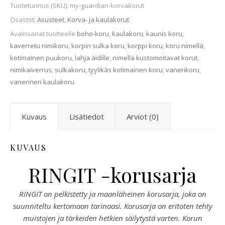
Tuotetunnus (SKU):
my-guardian-korvakorut
Osastot:
Asusteet
,
Korva- ja kaulakorut
Avainsanat tuotteelle
boho-koru
,
kaulakoru
,
kaunis koru
,
kaverretu nimikoru
,
korpin sulka koru
,
korppi koru
,
koru nimellä
,
kotimainen puukoru
,
lahja äidille
,
nimellä kustomoitavat korut
,
nimikaiverrus
,
sulkakoru
,
tyylikäs kotimainen koru
,
vanerikoru
,
vanerinen kaulakoru
Kuvaus
Lisätiedot
Arviot (0)
KUVAUS
RINGIT -korusarja
RINGIT on pelkistetty ja maanläheinen korusarja, joka on
suunniteltu kertomaan tarinaasi. Korusarja on eritoten tehty
muistojen ja tärkeiden hetkien säilytystä varten. Korun