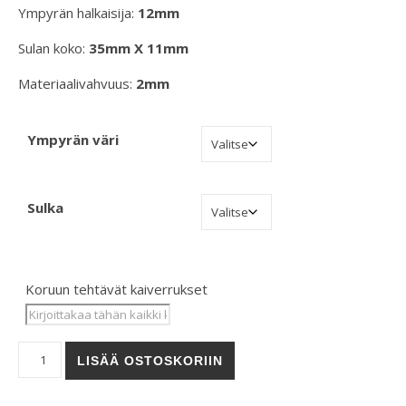
Ympyrän halkaisija:
12mm
Sulan koko:
35mm X 11mm
Materiaalivahvuus:
2mm
Ympyrän väri
Sulka
Koruun tehtävät kaiverrukset
RINGIT- My guardian (korvakorut) määrä
LISÄÄ OSTOSKORIIN