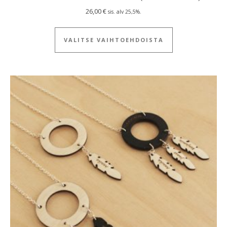
26,00
€
sis. alv 25,5%.
Tällä tuotteella
VALITSE VAIHTOEHDOISTA