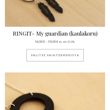
RINGIT- My guardian (kaulakoru)
Hintaluokka: 34,00 € - 59,00 €
34,00
€
–
59,00
€
sis. alv 25,5%.
Tällä tuotteella
VALITSE VAIHTOEHDOISTA