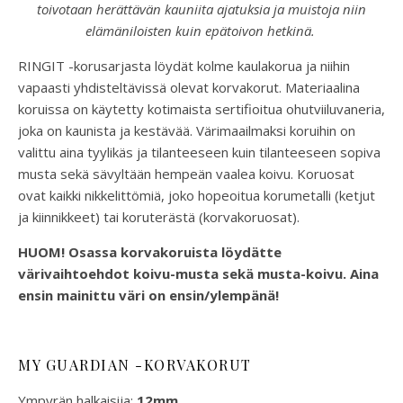
toivotaan herättävän kauniita ajatuksia ja muistoja niin
elämäniloisten kuin epätoivon hetkinä.
RINGIT -korusarjasta löydät kolme kaulakorua ja niihin
vapaasti yhdisteltävissä olevat korvakorut. Materiaalina
koruissa on käytetty kotimaista sertifioitua ohutviiluvaneria,
joka on kaunista ja kestävää. Värimaailmaksi koruihin on
valittu aina tyylikäs ja tilanteeseen kuin tilanteeseen sopiva
musta sekä sävyltään hempeän vaalea koivu. Koruosat
ovat kaikki nikkelittömiä, joko hopeoitua korumetalli (ketjut
ja kiinnikkeet) tai koruterästä (korvakoruosat).
HUOM! Osassa korvakoruista löydätte
värivaihtoehdot koivu-musta sekä musta-koivu. Aina
ensin mainittu väri on ensin/ylempänä!
MY GUARDIAN -KORVAKORUT
Ympyrän halkaisija:
12mm