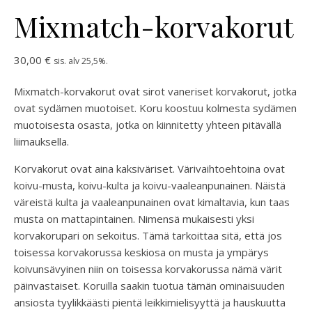
Mixmatch-korvakorut
30,00
€
sis. alv 25,5%.
Mixmatch-korvakorut ovat sirot vaneriset korvakorut, jotka
ovat sydämen muotoiset. Koru koostuu kolmesta sydämen
muotoisesta osasta, jotka on kiinnitetty yhteen pitävällä
liimauksella.
Korvakorut ovat aina kaksiväriset. Värivaihtoehtoina ovat
koivu-musta, koivu-kulta ja koivu-vaaleanpunainen. Näistä
väreistä kulta ja vaaleanpunainen ovat kimaltavia, kun taas
musta on mattapintainen. Nimensä mukaisesti yksi
korvakorupari on sekoitus. Tämä tarkoittaa sitä, että jos
toisessa korvakorussa keskiosa on musta ja ympärys
koivunsävyinen niin on toisessa korvakorussa nämä värit
päinvastaiset. Koruilla saakin tuotua tämän ominaisuuden
ansiosta tyylikkäästi pientä leikkimielisyyttä ja hauskuutta