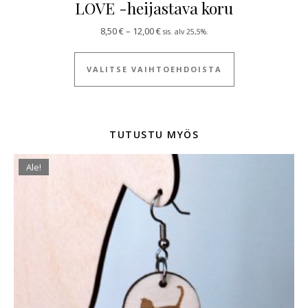
LOVE -heijastava koru
Hintaluokka: 8,50 € - 12,00 €
8,50
€
–
12,00
€
sis. alv 25,5%.
Tällä tuotteella
VALITSE VAIHTOEHDOISTA
TUTUSTU MYÖS
Ale!