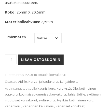
asukokonaisuuteen.
Koko:
25mm X 20,5mm
Materiaalivahvuus:
2,5mm
mixmatch
Mixmatch-korvakorut määrä
LISÄÄ OSTOSKORIIN
Tuotetunnus (SKU):
mixmatch-korvakorut
Osastot:
Äidille
,
Korva- ja kaulakorut
,
Lahjaideoita
Avainsanat tuotteelle
kaunis koru
,
koru ystävälle
,
kotimainen
puukoru
,
kotimaiset vaneriset korvakorut
,
lahja äidille
,
sydämen
muotoiset korvakorut
,
sydänkorut
,
tyylikäs kotimainen koru
,
vanerikoru
,
vanerinen kaulakoru
,
vaneriset korvikset
,