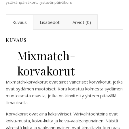
ystävänpäiväkortti
,
ystävänpäiväkoru
Kuvaus
Lisätiedot
Arviot (0)
KUVAUS
Mixmatch-
korvakorut
Mixmatch-korvakorut ovat sirot vaneriset korvakorut, jotka
ovat sydämen muotoiset. Koru koostuu kolmesta sydämen
muotoisesta osasta, jotka on kiinnitetty yhteen pitävällä
liimauksella.
Korvakorut ovat aina kaksiväriset. Värivaihtoehtoina ovat
koivu-musta, koivu-kulta ja koivu-vaaleanpunainen. Näistä
väreistä kulta ja vaaleanpunainen ovat kimaltavia, kun taas