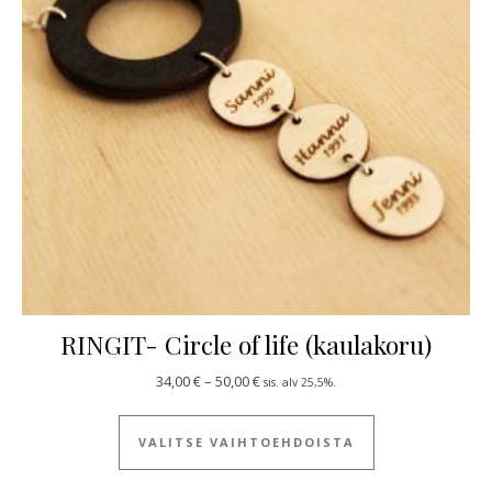
RINGIT- Circle of life (kaulakoru)
Hintaluokka: 34,00 € - 50,00 €
34,00
€
–
50,00
€
sis. alv 25,5%.
Tällä tuotteella
VALITSE VAIHTOEHDOISTA