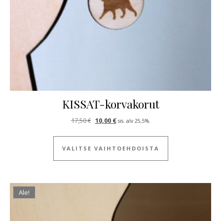
KISSAT-korvakorut
Alkuperäinen hinta oli: 17,50 €.
Nykyinen hinta on: 10,00 €.
17,50
€
10,00
€
sis. alv 25,5%.
Tällä tuotteella
VALITSE VAIHTOEHDOISTA
Ale!