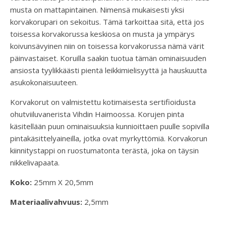
musta on mattapintainen. Nimensä mukaisesti yksi
korvakorupari on sekoitus. Tämä tarkoittaa sitä, että jos
toisessa korvakorussa keskiosa on musta ja ympärys
koivunsävyinen niin on toisessa korvakorussa nämä värit
päinvastaiset. Koruilla saakin tuotua tämän ominaisuuden
ansiosta tyylikkäästi pientä leikkimielisyyttä ja hauskuutta
asukokonaisuuteen.
Korvakorut on valmistettu kotimaisesta sertifioidusta
ohutviiluvanerista Vihdin Haimoossa. Korujen pinta
käsitellään puun ominaisuuksia kunnioittaen puulle sopivilla
pintakäsittelyaineilla, jotka ovat myrkyttömiä. Korvakorun
kiinnitystappi on ruostumatonta terästä, joka on täysin
nikkelivapaata.
Koko:
25mm X 20,5mm
Materiaalivahvuus:
2,5mm