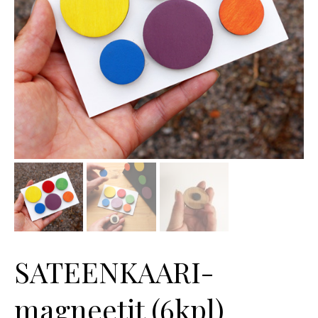
SATEENKAARI-
magneetit (6kpl)