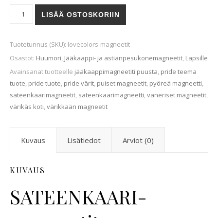
SATEENKAARI-magneetit (6kpl) määrä
LISÄÄ OSTOSKORIIN
Tuotetunnus (SKU):
lovecolors-magneetit
Osastot:
Huumori
,
Jääkaappi- ja astianpesukonemagneetit
,
Lapsille
Avainsanat tuotteelle
jääkaappimagneetiti puusta
,
pride teema
tuote
,
pride tuote
,
pride värit
,
puiset magneetit
,
pyöreä magneetti
,
sateenkaarimagneetit
,
sateenkaarimagneetti
,
vaneriset magneetit
,
värikäs koti
,
värikkään magneetit
Kuvaus
Lisätiedot
Arviot (0)
KUVAUS
SATEENKAARI-