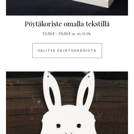
Pöytäkoriste omalla tekstillä
Hintaluokka: 53,00 € - 59,00 €
53,00
€
–
59,00
€
sis. alv 25,5%.
Tällä tuotteella
VALITSE VAIHTOEHDOISTA