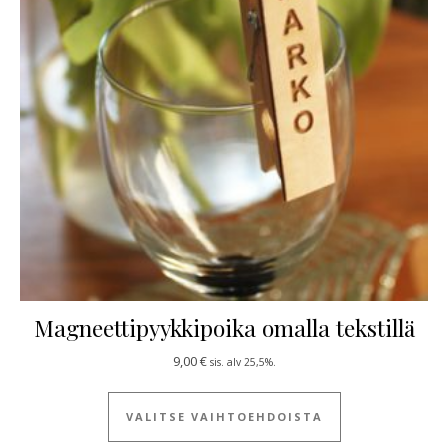
Magneettipyykkipoika omalla tekstillä
9,00
€
sis. alv 25,5%.
Tällä tuotteella
VALITSE VAIHTOEHDOISTA