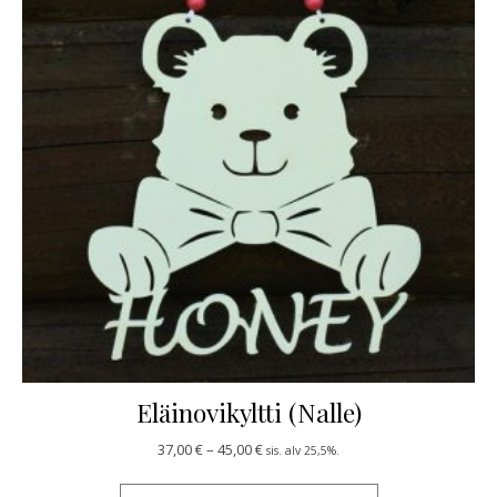
Eläinovikyltti (Nalle)
Hintaluokka: 37,00 € - 45,00 €
37,00
€
–
45,00
€
sis. alv 25,5%.
Tällä tuotteella