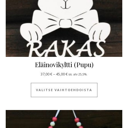
Eläinovikyltti (Pupu)
Hintaluokka: 37,00 € - 45,00 €
37,00
€
–
45,00
€
sis. alv 25,5%.
Tällä tuotteella
VALITSE VAIHTOEHDOISTA