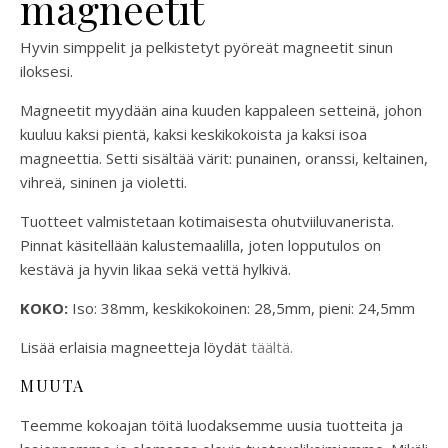
magneetit
Hyvin simppelit ja pelkistetyt pyöreät magneetit sinun
iloksesi.
Magneetit myydään aina kuuden kappaleen setteinä, johon
kuuluu kaksi pientä, kaksi keskikokoista ja kaksi isoa
magneettia. Setti sisältää värit: punainen, oranssi, keltainen,
vihreä, sininen ja violetti.
Tuotteet valmistetaan kotimaisesta ohutviiluvanerista.
Pinnat käsitellään kalustemaalilla, joten lopputulos on
kestävä ja hyvin likaa sekä vettä hylkivä.
KOKO:
Iso: 38mm, keskikokoinen: 28,5mm, pieni: 24,5mm
Lisää erlaisia magneetteja löydät
täältä.
MUUTA
Teemme kokoajan töitä luodaksemme uusia tuotteita ja