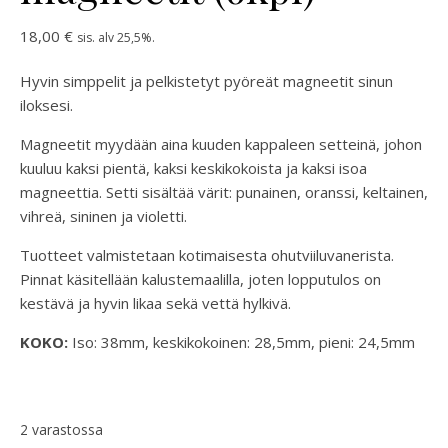
18,00
€
sis. alv 25,5%.
Hyvin simppelit ja pelkistetyt pyöreät magneetit sinun
iloksesi.
Magneetit myydään aina kuuden kappaleen setteinä, johon
kuuluu kaksi pientä, kaksi keskikokoista ja kaksi isoa
magneettia. Setti sisältää värit: punainen, oranssi, keltainen,
vihreä, sininen ja violetti.
Tuotteet valmistetaan kotimaisesta ohutviiluvanerista.
Pinnat käsitellään kalustemaalilla, joten lopputulos on
kestävä ja hyvin likaa sekä vettä hylkivä.
KOKO:
Iso: 38mm, keskikokoinen: 28,5mm, pieni: 24,5mm
2 varastossa