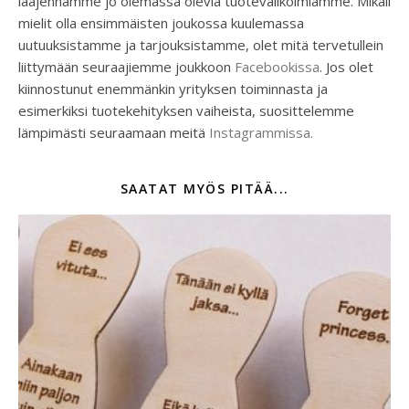
laajennamme jo olemassa olevia tuotevalikoimiamme. Mikäli
mielit olla ensimmäisten joukossa kuulemassa
uutuuksistamme ja tarjouksistamme, olet mitä tervetullein
liittymään seuraajiemme joukkoon
Facebookissa
. Jos olet
kiinnostunut enemmänkin yrityksen toiminnasta ja
esimerkiksi tuotekehityksen vaiheista, suosittelemme
lämpimästi seuraamaan meitä
Instagrammissa.
SAATAT MYÖS PITÄÄ...