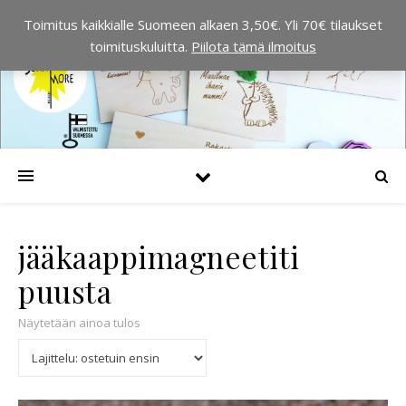
Toimitus kaikkialle Suomeen alkaen 3,50€. Yli 70€ tilaukset
toimituskuluitta.
Piilota tämä ilmoitus
jääkaappimagneetiti
puusta
Näytetään ainoa tulos