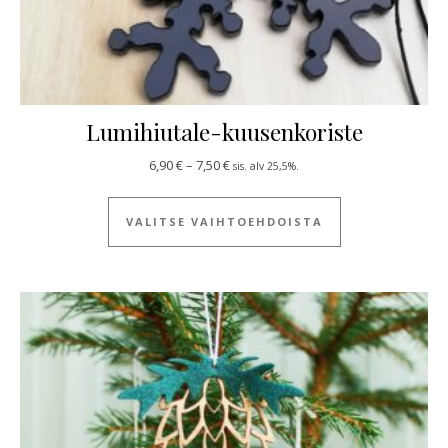
Lumihiutale-kuusenkoriste
Hintaluokka: 6,90 € - 7,50 €
6,90
€
–
7,50
€
sis. alv 25,5%.
Tällä tuotteella
VALITSE VAIHTOEHDOISTA