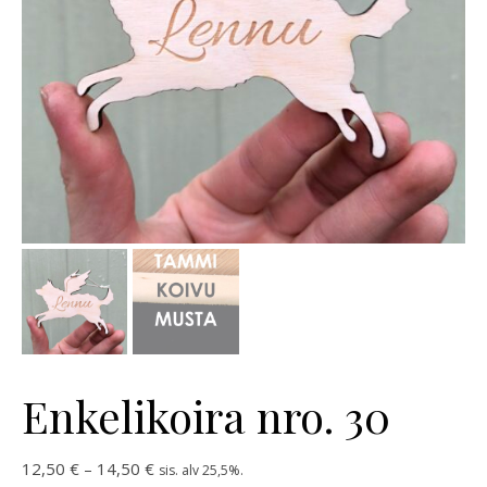
Enkelikoira nro. 30
Hintaluokka: 12,50 € - 14,50 €
12,50
€
–
14,50
€
sis. alv 25,5%.