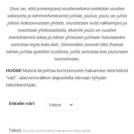
Onni on, että pimeinpänä vuodenaikana vietetään vuoden
valoisinta ja lämminhenkisintä juhlaa, joulua. Joulu on juhla
jolloin kokoonnutaan yhteen, muistetaan niitä rakkaimpia ja
nautitaan yhdessäolosta. Monille joulu on vuoden
merkittävintä aikaa ja tähän yhteiseen juhlaan halutaankin
somistaa myös koko koti.
Olemmekin luoneet tätä ihanaa
talven juhlaa ajatellen tuotteita, joilla somistaa koti jouluiseen
tunnelmaan.
HUOM!
Muista kirjoittaa koristeeseen haluamasi nimi/teksti
”väri” -alasvetovalikon alapuolella olevaan tyhjään
tekstikenttään.
Enkelin väri
Teksti
Kirjoita tuotteeseen haluamasi teksti tähän