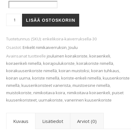
Enkelikoira nro. 30 määrä
LISÄÄ OSTOSKORIIN
Tuotetunnus (SKU):
enkelikoira-kaiverruksella-30
Osastot:
Enkelit nimikaiverruksin
,
Joulu
Avainsanat tuotteelle
jouluinen koirakoriste
,
koiraenkeli
,
koiraenkeli nimellä
,
koirajoulukoriste
,
koirakoriste nimellä
,
koirakuusenkoriste nimellä
,
koiran muistoksi
,
koiran tuhkaus
,
koiran uurna
,
koriste nimellä
,
koriste-enkeli nimellä
,
kuusenkoriste
nimellä
,
kuusenkoristeet vanerista
,
muistoesine nimellä
,
muistokoriste
,
nimikoitava koira
,
nimikoitava koiraenkeli
,
puiset
kuusenkoristeet
,
uurnakoriste
,
vanerinen kuusenkoriste
Kuvaus
Lisätiedot
Arviot (0)