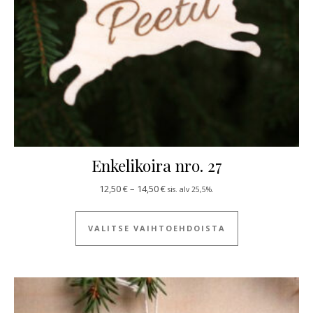
Enkelikoira nro. 27
Hintaluokka: 12,50 € - 14,50 €
12,50
€
–
14,50
€
sis. alv 25,5%.
Tällä tuotteella
VALITSE VAIHTOEHDOISTA