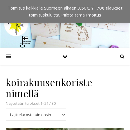
Toimitus kaikkialle Suomeen alkaen 3,50€. Yli 70€ tilaukset
toimituskuluitta.
Piilota tämä ilmoitus
koirakuusenkoriste
nimellä
Suosituimmat ensin
Näytetään tulokset 1–21 / 30