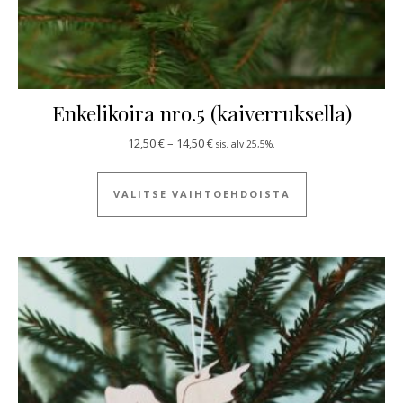
Enkelikoira nro.5 (kaiverruksella)
Hintaluokka: 12,50 € - 14,50 €
12,50
€
–
14,50
€
sis. alv 25,5%.
Tällä tuotteella
VALITSE VAIHTOEHDOISTA