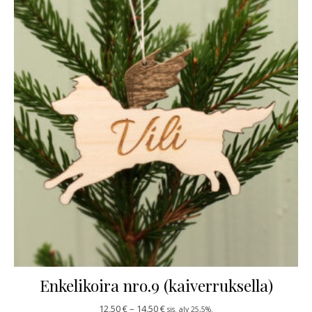
Enkelikoira nro.9 (kaiverruksella)
Hintaluokka: 12,50 € - 14,50 €
12,50
€
–
14,50
€
sis. alv 25,5%.