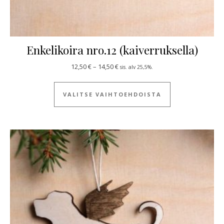
Enkelikoira nro.12 (kaiverruksella)
Hintaluokka: 12,50 € - 14,50 €
12,50
€
–
14,50
€
sis. alv 25,5%.
Tällä tuotteella
VALITSE VAIHTOEHDOISTA