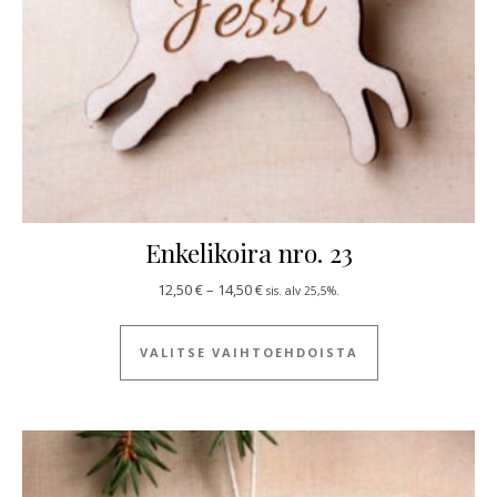
Enkelikoira nro. 23
Hintaluokka: 12,50 € - 14,50 €
12,50
€
–
14,50
€
sis. alv 25,5%.
Tällä tuotteella
VALITSE VAIHTOEHDOISTA