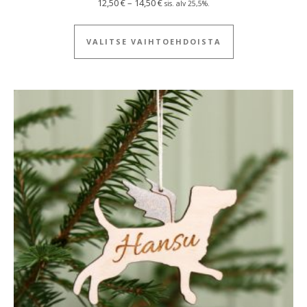
Hintaluokka: 12,50 € - 14,50 €
12,50
€
–
14,50
€
sis. alv 25,5%.
Tällä tuotteella
VALITSE VAIHTOEHDOISTA