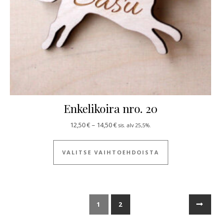
Enkelikoira nro. 20
Hintaluokka: 12,50 € - 14,50 €
12,50
€
–
14,50
€
sis. alv 25,5%.
Tällä tuotteella
VALITSE VAIHTOEHDOISTA
1
2
→