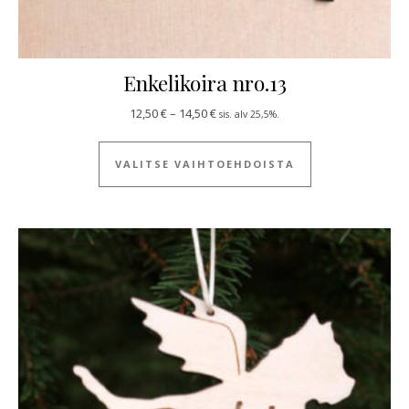
Enkelikoira nro.13
Hintaluokka: 12,50 € - 14,50 €
12,50
€
–
14,50
€
sis. alv 25,5%.
Tällä tuotteella
VALITSE VAIHTOEHDOISTA