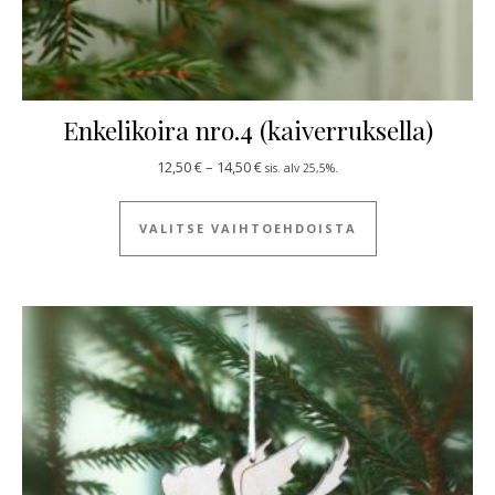
Enkelikoira nro.4 (kaiverruksella)
Hintaluokka: 12,50 € - 14,50 €
12,50
€
–
14,50
€
sis. alv 25,5%.
Tällä tuotteella
VALITSE VAIHTOEHDOISTA