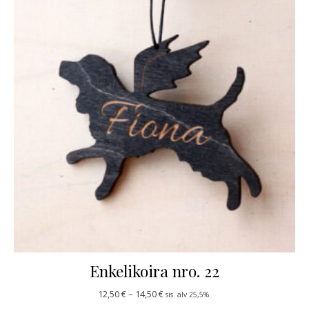
Enkelikoira nro. 22
Hintaluokka: 12,50 € - 14,50 €
12,50
€
–
14,50
€
sis. alv 25,5%.