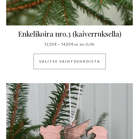
Enkelikoira nro.3 (kaiverruksella)
Hintaluokka: 12,50 € - 14,50 €
12,50
€
–
14,50
€
sis. alv 25,5%.
Tällä tuotteella
VALITSE VAIHTOEHDOISTA