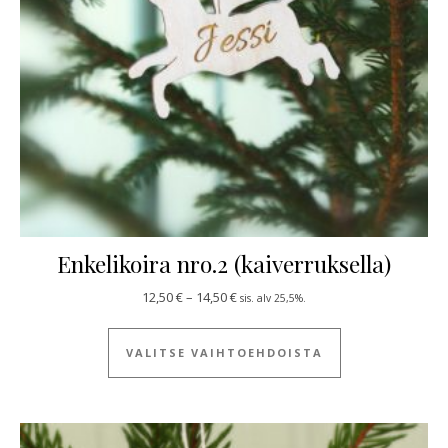
Enkelikoira nro.2 (kaiverruksella)
Hintaluokka: 12,50 € - 14,50 €
12,50
€
–
14,50
€
sis. alv 25,5%.
Tällä tuotteella
VALITSE VAIHTOEHDOISTA