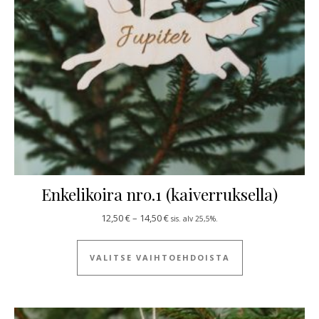
Enkelikoira nro.1 (kaiverruksella)
Hintaluokka: 12,50 € - 14,50 €
12,50
€
–
14,50
€
sis. alv 25,5%.
Tällä tuotteella
VALITSE VAIHTOEHDOISTA