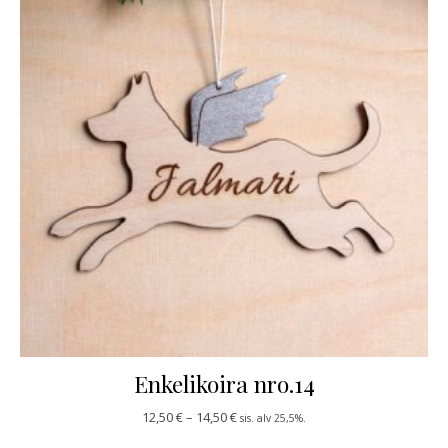
Enkelikoira nro.14
Hintaluokka: 12,50 € - 14,50 €
12,50
€
–
14,50
€
sis. alv 25,5%.
Tällä tuotteella