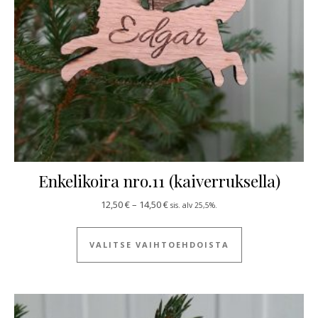
Enkelikoira nro.11 (kaiverruksella)
Hintaluokka: 12,50 € - 14,50 €
12,50
€
–
14,50
€
sis. alv 25,5%.
Tällä tuotteella
VALITSE VAIHTOEHDOISTA