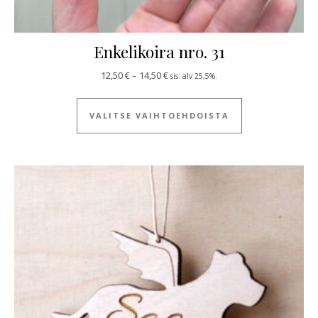
Enkelikoira nro. 31
Hintaluokka: 12,50 € - 14,50 €
12,50
€
–
14,50
€
sis. alv 25,5%.
Tällä tuotteella
VALITSE VAIHTOEHDOISTA