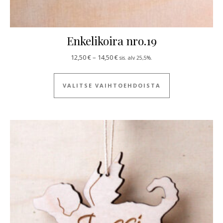
Enkelikoira nro.19
Hintaluokka: 12,50 € - 14,50 €
12,50
€
–
14,50
€
sis. alv 25,5%.
Tällä tuotteella
VALITSE VAIHTOEHDOISTA