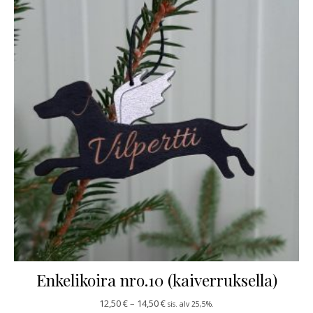
Enkelikoira nro.10 (kaiverruksella)
Hintaluokka: 12,50 € - 14,50 €
12,50
€
–
14,50
€
sis. alv 25,5%.