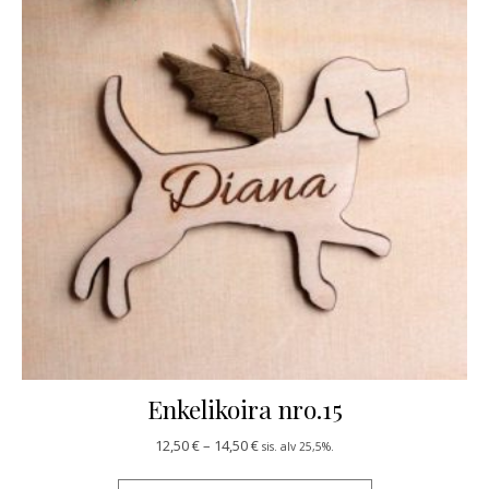
Enkelikoira nro.15
Hintaluokka: 12,50 € - 14,50 €
12,50
€
–
14,50
€
sis. alv 25,5%.
Tällä tuotteella