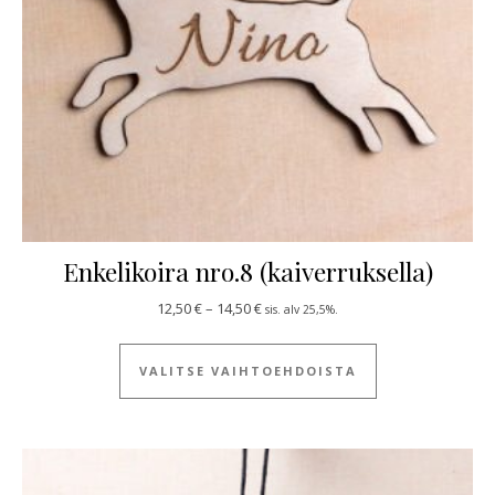
Enkelikoira nro.8 (kaiverruksella)
Hintaluokka: 12,50 € - 14,50 €
12,50
€
–
14,50
€
sis. alv 25,5%.
Tällä tuotteella
VALITSE VAIHTOEHDOISTA