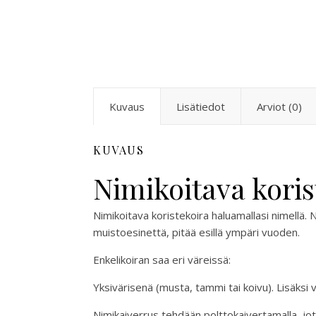
Kuvaus
Lisätiedot
Arviot (0)
KUVAUS
Nimikoitava koris
Nimikoitava koristekoira haluamallasi nimellä.
muistoesinettä, pitää esillä ympäri vuoden.
Enkelikoiran saa eri väreissä:
Yksivärisenä (musta, tammi tai koivu). Lisäksi voi
Nimikaiverrus tehdään polttokaivertamalla, jo