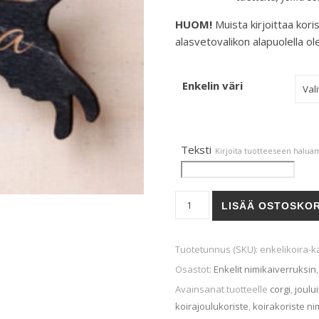
HUOM!
Muista kirjoittaa kori
alasvetovalikon alapuolella ol
Enkelin väri
Teksti
Kirjoita tuotteeseen haluam
Enkelikoira nro. 22 määrä
LISÄÄ OSTOSKOR
Tuotetunnus (SKU):
enkelikoira-k
Osastot:
Enkelit nimikaiverruksin
Avainsanat tuotteelle
corgi
,
joulu
koirajoulukoriste
,
koirakoriste ni