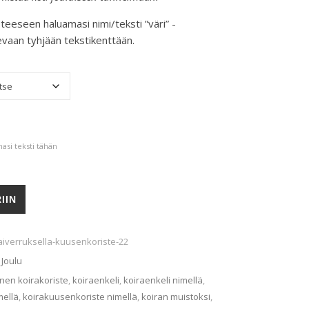
steeseen haluamasi nimi/teksti ”väri” -
evaan tyhjään tekstikenttään.
asi teksti tähän
IIN
aiverruksella-kuusenkoriste-22
,
Joulu
inen koirakoriste
,
koiraenkeli
,
koiraenkeli nimellä
,
mellä
,
koirakuusenkoriste nimellä
,
koiran muistoksi
,