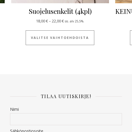
Suojelusenkelit (4kpl)
KEIN
0 €
Hintaluokka: 18,00 € - 22,00 €
18,00
€
–
22,00
€
sis. alv 25,5%.
 tuotteella on useampi muunnelma. Voit tehdä valinnat tuotteen siv
Tällä tuotteella on
VALITSE VAIHTOEHDOISTA
TILAA UUTISKIRJE!
Nimi
Sähköpostiosoite