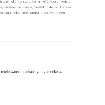
iste nimellä
,
koriste-enkeli nimellä
,
kuusenkoriste
ta
,
muistoesine nimellä
,
muistokoriste
,
nimikoitava
iset kuusenkoristeet
,
uurnakoriste
,
vanerinen
a mielelläänhän rakkaan ystävän enkeliä,