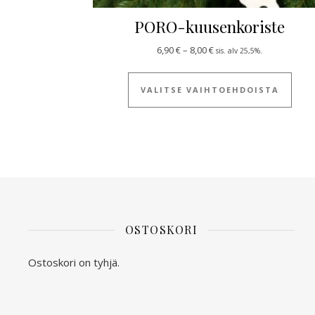
PORO-kuusenkoriste
Hintaluokka: 6,90 € - 8,0
6,90
€
–
8,00
€
sis. alv 25,5%.
Tällä
VALITSE VAIHTOEHDOISTA
OSTOSKORI
Ostoskori on tyhjä.