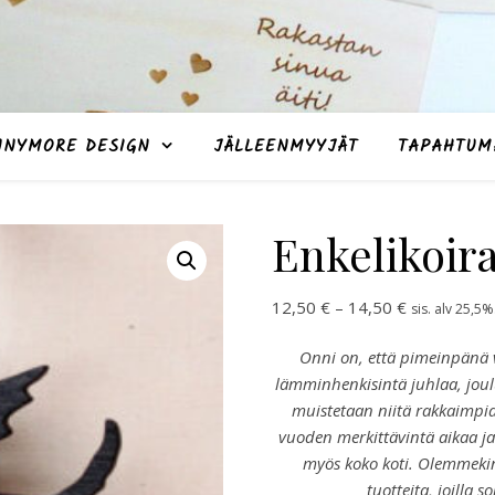
NNYMORE DESIGN
JÄLLEENMYYJÄT
TAPAHTUM
Enkelikoira
Hintaluokka
12,50
€
–
14,50
€
sis. alv 25,5%
Onni on, että pimeinpänä 
lämminhenkisintä juhlaa, joul
muistetaan niitä rakkaimpia
vuoden merkittävintä aikaa j
myös koko koti.
Olemmekin 
tuotteita, joilla 