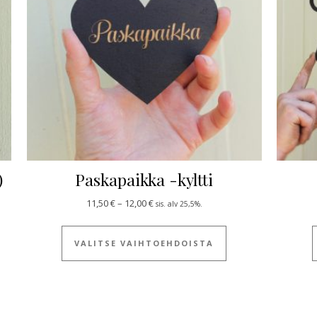
)
Paskapaikka -kyltti
1,00 €
Hintaluokka: 11,50 € - 12,00 €
11,50
€
–
12,00
€
sis. alv 25,5%.
 tuotteella on useampi muunnelma. Voit tehdä valinnat tuotteen siv
Tällä tuotteella on
VALITSE VAIHTOEHDOISTA