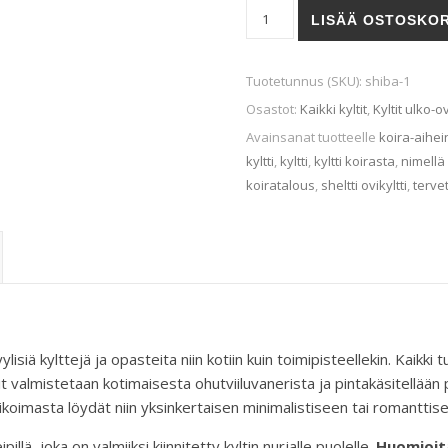
Shetlanninlammaskoira-ovikyl
LISÄÄ OSTOSKOR
Tuotetunnus (SKU):
shiba-1
Osastot:
Kaikki kyltit
,
Kyltit ulko-
Avainsanat tuotteelle
koira-aihein
kyltti
,
kyltti
,
kyltti koirasta
,
nimellä
koiratalous
,
sheltti ovikyltti
,
tervet
ylisiä kylttejä ja opasteita niin kotiin kuin toimipisteellekin. Kai
valmistetaan kotimaisesta ohutviiluvanerista ja pintakäsitellään pu
ikoimasta löydät niin yksinkertaisen minimalistiseen tai romanttisen 
pillä, joka on valmiiksi kiinnitetty kyltin nurjalle puolelle.
Huomioit