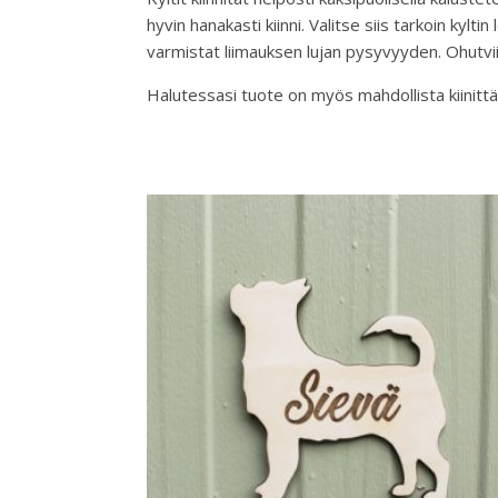
hyvin hanakasti kiinni. Valitse siis tarkoin kylti
varmistat liimauksen lujan pysyvyyden. Ohutviil
Halutessasi tuote on myös mahdollista kiinittää