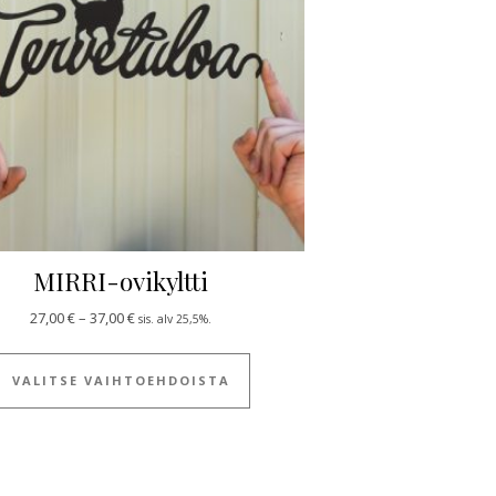
MIRRI-ovikyltti
Hintaluokka: 27,00 € - 37,00 €
27,00
€
–
37,00
€
sis. alv 25,5%.
ulla.
 useampi muunnelma. Voit tehdä valinnat tuotteen sivulla.
Tällä tuotteella on useampi muun
VALITSE VAIHTOEHDOISTA