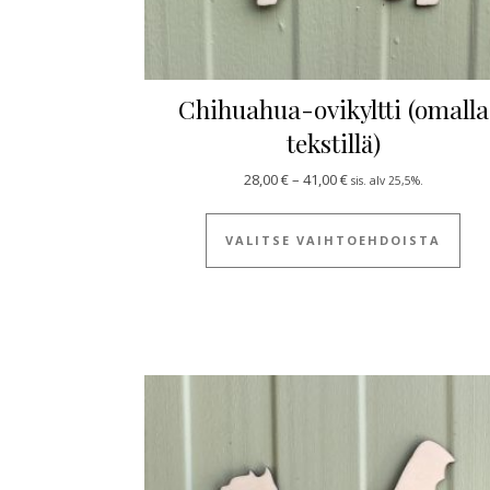
Chihuahua-ovikyltti (omalla
tekstillä)
Hintaluokka: 28,00 € - 
28,00
€
–
41,00
€
sis. alv 25,5%.
Täll
VALITSE VAIHTOEHDOISTA