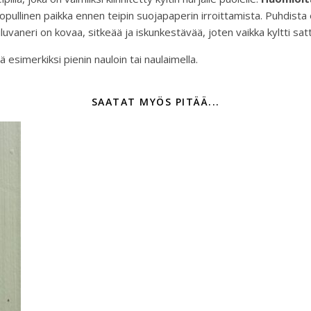
n lopullinen paikka ennen teipin suojapaperin irroittamista. Puhdista e
uvaneri on kovaa, sitkeää ja iskunkestävää, joten vaikka kyltti satt
 esimerkiksi pienin nauloin tai naulaimella.
SAATAT MYÖS PITÄÄ...