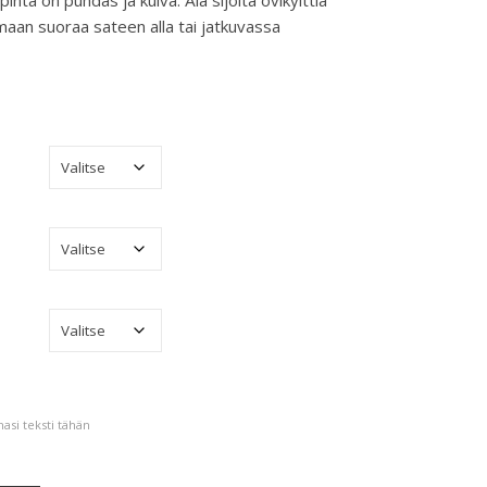
yspinta on puhdas ja kuiva. Älä sijoita ovikylttiä
maan suoraa sateen alla tai jatkuvassa
asi teksti tähän