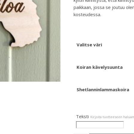
kyltin kiinnitystä, että kiinnit
paikkaan, jossa se joutuu ole
kosteudessa.
Valitse väri
Koiran kävelysuunta
Shetlanninlammaskoira
Teksti
Kirjoita tuotteeseen haluam