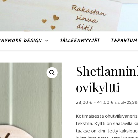
NNYMORE DESIGN
JÄLLEENMYYJÄT
TAPAHTUM
Shetlanni
ovikyltti
Hintaluokka
28,00
€
–
41,00
€
sis. alv 25,5%
Kotimaisesta ohutviiluvanerist
tekstillä. Kyltti on saatavilla
taakse on kiinnitetty kaksipuo