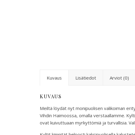
Kuvaus
Lisätiedot
Arviot (0)
KUVAUS
Meiltä löydät nyt monipuolisen valikoiman erity
Vihdin Haimoossa, omalla verstaallamme. Kyltit 
ovat kuivuttuaan myrkyttömiä ja turvallisia. Val
Kyltit kiinnität helposti kaksipuolisella kalustetei