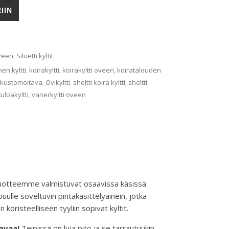
tti määrä
IIN
oveen
,
Siluetti kyltit
en kyltti
,
koirakyltti
,
koirakyltti oveen
,
koiratalouden
 kustomoitava
,
Ovikyltti
,
sheltti koira kyltti
,
sheltti
uloakyltti
,
vanerkyltti oveen
kki tuotteemme valmistuvat osaavissa käsissä
ulle soveltuvin pintakäsittelyainein, jotka
koristeelliseen tyyliin sopivat kyltit.
avaa
!
Teipissä on luja pito ja se tarrautuukin