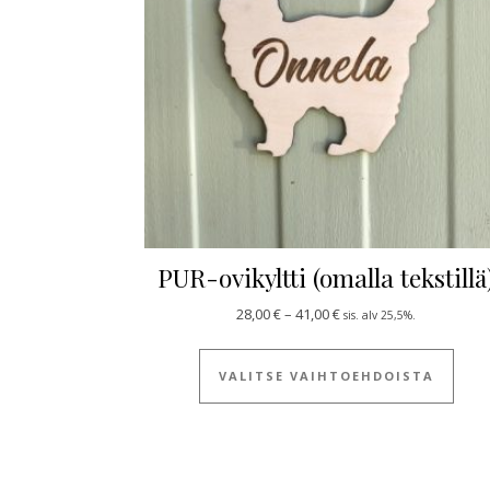
PUR-ovikyltti (omalla tekstillä
Hintaluokka: 28,00 € - 4
28,00
€
–
41,00
€
sis. alv 25,5%.
Tällä
VALITSE VAIHTOEHDOISTA