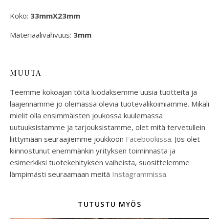
Koko:
33mmX23mm
Materiaalivahvuus:
3mm
MUUTA
Teemme kokoajan töitä luodaksemme uusia tuotteita ja
laajennamme jo olemassa olevia tuotevalikoimiamme. Mikäli
mielit olla ensimmäisten joukossa kuulemassa
uutuuksistamme ja tarjouksistamme, olet mitä tervetullein
liittymään seuraajiemme joukkoon
Facebookissa
. Jos olet
kiinnostunut enemmänkin yrityksen toiminnasta ja
esimerkiksi tuotekehityksen vaiheista, suosittelemme
lämpimästi seuraamaan meitä
Instagrammissa.
TUTUSTU MYÖS