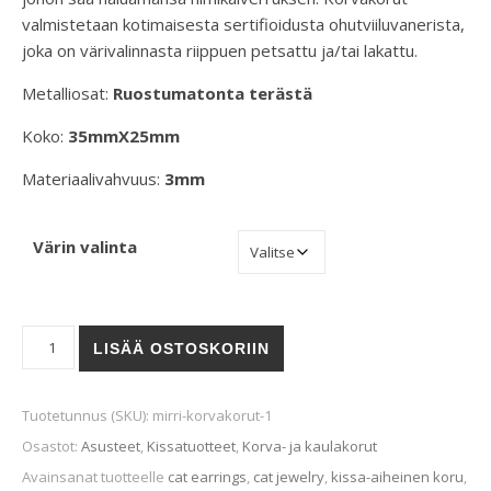
valmistetaan kotimaisesta sertifioidusta ohutviiluvanerista,
joka on värivalinnasta riippuen petsattu ja/tai lakattu.
Metalliosat:
Ruostumatonta terästä
Koko:
35mmX25mm
Materiaalivahvuus:
3mm
Värin valinta
RAKAS-korvakorut määrä
LISÄÄ OSTOSKORIIN
Tuotetunnus (SKU):
mirri-korvakorut-1
Osastot:
Asusteet
,
Kissatuotteet
,
Korva- ja kaulakorut
Avainsanat tuotteelle
cat earrings
,
cat jewelry
,
kissa-aiheinen koru
,