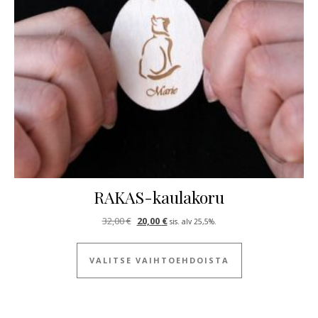
RAKAS-kaulakoru
Alkuperäinen hinta oli: 32,00 €.
Nykyinen hinta on: 20,00 €.
32,00
€
20,00
€
sis. alv 25,5%.
Tällä tuotteella
VALITSE VAIHTOEHDOISTA