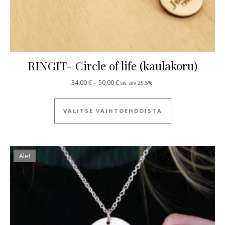
RINGIT- Circle of life (kaulakoru)
Hintaluokka: 34,00 € - 50,00 €
34,00
€
–
50,00
€
sis. alv 25,5%.
Tällä tuotteella
VALITSE VAIHTOEHDOISTA
Ale!