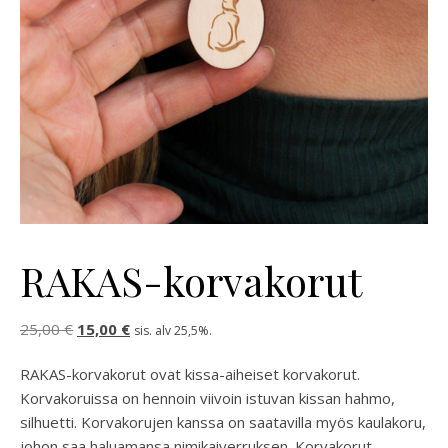
RAKAS-korvakorut
Alkuperäinen hinta oli: 25,00 €.
Nykyinen hinta on: 15,00 €.
25,00
€
15,00
€
sis. alv 25,5%.
RAKAS-korvakorut ovat kissa-aiheiset korvakorut.
Korvakoruissa on hennoin viivoin istuvan kissan hahmo,
silhuetti. Korvakorujen kanssa on saatavilla myös kaulakoru,
johon saa haluamansa nimikaiverruksen. Korvakorut