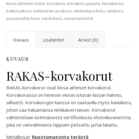
kissa-aiheinen tuote
,
kissakoru
,
kissakoru puusta
,
kissakorvis
,
kotikissakoru
,
kotimainen puukoru
,
nimikoitava koru
,
nimikoru
,
puusta tehty koru
,
vanerikoru
,
vaneriset korut
Kuvaus
Lisätiedot
Arviot (0)
KUVAUS
RAKAS-korvakorut
RAKAS-korvakorut ovat kissa-aiheiset korvakorut.
Korvakoruissa on hennoin viivoin istuvan kissan hahmo,
silhuetti. Korvakorujen kanssa on saatavilla myös kaulakoru,
johon saa haluamansa nimikaiverruksen. Korvakorut
valmistetaan kotimaisesta sertifioidusta ohutviiluvanerista,
joka on värivalinnasta riippuen petsattu ja/tai lakattu.
Metalliosat:
Ruostumatonta terästä