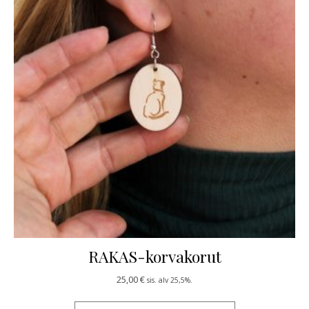
RAKAS-korvakorut
25,00
€
sis. alv 25,5%.
Tällä tuotteella