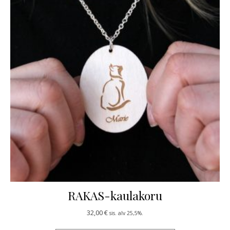
RAKAS-kaulakoru
32,00
€
sis. alv 25,5%.
Tällä tuotteella