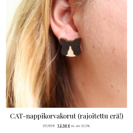
CAT-nappikorvakorut (rajoitettu erä!)
Alkuperäinen hinta oli: 22,00 €.
Nykyinen hinta on: 12,50 €.
22,00
€
12,50
€
sis. alv 25,5%.