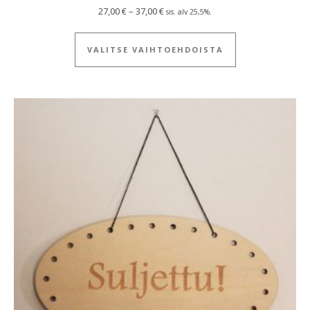
Hintaluokka: 27,00 € - 37,00 €
27,00
€
–
37,00
€
sis. alv 25,5%.
Tällä tuotteella
VALITSE VAIHTOEHDOISTA