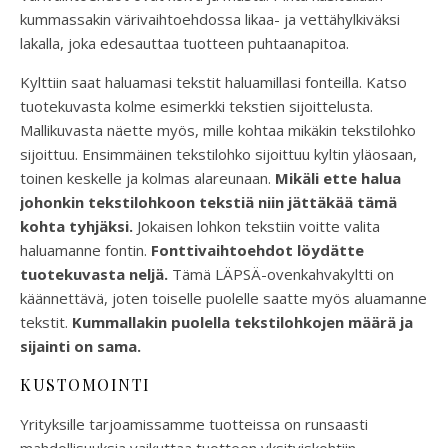
kummassakin värivaihtoehdossa likaa- ja vettähylkiväksi
lakalla, joka edesauttaa tuotteen puhtaanapitoa.
Kylttiin saat haluamasi tekstit haluamillasi fonteilla. Katso
tuotekuvasta kolme esimerkki tekstien sijoittelusta.
Mallikuvasta näette myös, mille kohtaa mikäkin tekstilohko
sijoittuu. Ensimmäinen tekstilohko sijoittuu kyltin yläosaan,
toinen keskelle ja kolmas alareunaan.
Mikäli ette halua
johonkin tekstilohkoon tekstiä niin jättäkää tämä
kohta tyhjäksi.
Jokaisen lohkon tekstiin voitte valita
haluamanne fontin.
Fonttivaihtoehdot löydätte
tuotekuvasta neljä.
Tämä LÄPSÄ-ovenkahvakyltti on
käännettävä, joten toiselle puolelle saatte myös aluamanne
tekstit.
Kummallakin puolella tekstilohkojen määrä ja
sijainti on sama.
KUSTOMOINTI
Yrityksille tarjoamissamme tuotteissa on runsaasti