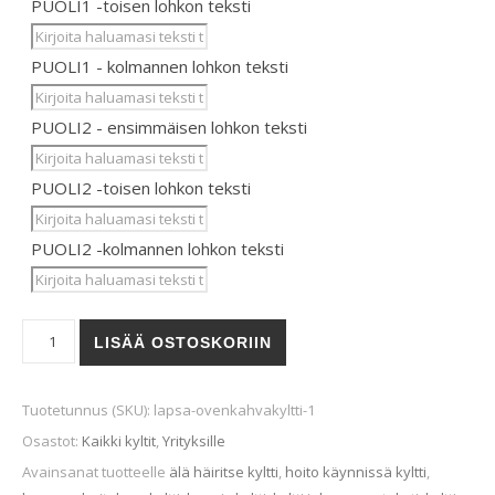
PUOLI1 -toisen lohkon teksti
PUOLI1 - kolmannen lohkon teksti
PUOLI2 - ensimmäisen lohkon teksti
PUOLI2 -toisen lohkon teksti
PUOLI2 -kolmannen lohkon teksti
LÄPSÄ-ovenkahvakyltti (käännettävä) määrä
LISÄÄ OSTOSKORIIN
Tuotetunnus (SKU):
lapsa-ovenkahvakyltti-1
Osastot:
Kaikki kyltit
,
Yrityksille
Avainsanat tuotteelle
älä häiritse kyltti
,
hoito käynnissä kyltti
,