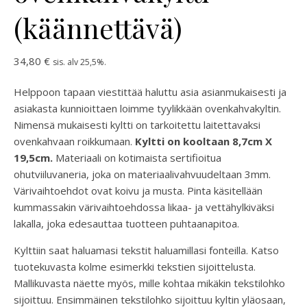
(käännettävä)
34,80
€
sis. alv 25,5%.
Helppoon tapaan viestittää haluttu asia asianmukaisesti ja
asiakasta kunnioittaen loimme tyylikkään ovenkahvakyltin.
Nimensä mukaisesti kyltti on tarkoitettu laitettavaksi
ovenkahvaan roikkumaan.
Kyltti on kooltaan 8,7cm X
19,5cm.
Materiaali on kotimaista sertifioitua
ohutviiluvaneria, joka on materiaalivahvuudeltaan 3mm.
Värivaihtoehdot ovat koivu ja musta. Pinta käsitellään
kummassakin värivaihtoehdossa likaa- ja vettähylkiväksi
lakalla, joka edesauttaa tuotteen puhtaanapitoa.
Kylttiin saat haluamasi tekstit haluamillasi fonteilla. Katso
tuotekuvasta kolme esimerkki tekstien sijoittelusta.
Mallikuvasta näette myös, mille kohtaa mikäkin tekstilohko
sijoittuu. Ensimmäinen tekstilohko sijoittuu kyltin yläosaan,