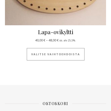
Lapa-ovikyltti
Hintaluokka: 40,00 € - 48,00 €
40,00
€
–
48,00
€
sis. alv 25,5%.
Tällä tuotteella
VALITSE VAIHTOEHDOISTA
OSTOSKORI