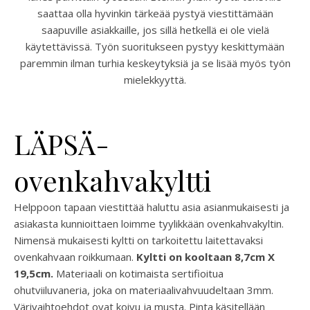
saattaa olla hyvinkin tärkeää pystyä viestittämään
saapuville asiakkaille, jos sillä hetkellä ei ole vielä
käytettävissä. Työn suoritukseen pystyy keskittymään
paremmin ilman turhia keskeytyksiä ja se lisää myös työn
mielekkyyttä.
LÄPSÄ-
ovenkahvakyltti
Helppoon tapaan viestittää haluttu asia asianmukaisesti ja
asiakasta kunnioittaen loimme tyylikkään ovenkahvakyltin.
Nimensä mukaisesti kyltti on tarkoitettu laitettavaksi
ovenkahvaan roikkumaan.
Kyltti on kooltaan 8,7cm X
19,5cm.
Materiaali on kotimaista sertifioitua
ohutviiluvaneria, joka on materiaalivahvuudeltaan 3mm.
Värivaihtoehdot ovat koivu ja musta. Pinta käsitellään