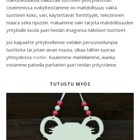
mahdollisuuksia vaikuttaa tuotteen yksityiskohtiin.
Useimmissa ovikylteistämme on mahdollisuus valita
tuotteen koko, väri, käytettävät fonttityylit, tekstirivien
määrä sekä ripustin. Haluamme näin tarjota mahdollisuuden
yrityksille luoda juuri heidän imagonsa näköiset tuotteet.
Jos kaipaatte yrityksellenne vieläkin personoidumpia
tuotteita tai jotain aivan muuta, olkaa tällöin suoraa
yhteydessä
meihin.
Kuulemme mielellämme, kuinka
voisimme palvella parhaiten juuri teidän yritystänne.
TUTUSTU MYÖS