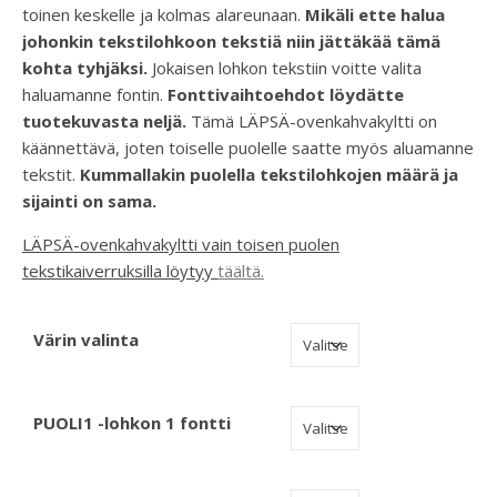
toinen keskelle ja kolmas alareunaan.
Mikäli ette halua
johonkin tekstilohkoon tekstiä niin jättäkää tämä
kohta tyhjäksi.
Jokaisen lohkon tekstiin voitte valita
haluamanne fontin.
Fonttivaihtoehdot löydätte
tuotekuvasta neljä.
Tämä LÄPSÄ-ovenkahvakyltti on
käännettävä, joten toiselle puolelle saatte myös aluamanne
tekstit.
Kummallakin puolella tekstilohkojen määrä ja
sijainti on sama.
LÄPSÄ-ovenkahvakyltti vain toisen puolen
tekstikaiverruksilla löytyy
täältä.
Värin valinta
PUOLI1 -lohkon 1 fontti