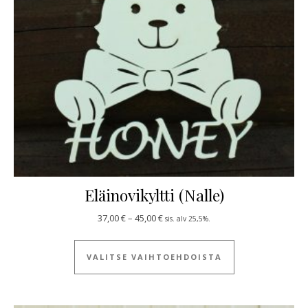
Eläinovikyltti (Nalle)
Hintaluokka: 37,00 € - 45,00 €
37,00
€
–
45,00
€
sis. alv 25,5%.
Tällä tuotteella
VALITSE VAIHTOEHDOISTA