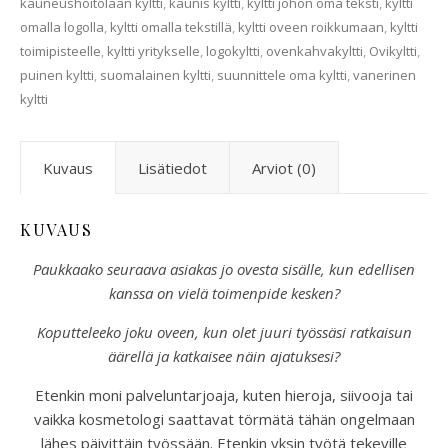
kauneushoitolaan kyltti
,
kaunis kyltti
,
kyltti johon oma teksti
,
kyltti
omalla logolla
,
kyltti omalla tekstillä
,
kyltti oveen roikkumaan
,
kyltti
toimipisteelle
,
kyltti yritykselle
,
logokyltti
,
ovenkahvakyltti
,
Ovikyltti
,
puinen kyltti
,
suomalainen kyltti
,
suunnittele oma kyltti
,
vanerinen
kyltti
Kuvaus
Lisätiedot
Arviot (0)
KUVAUS
Paukkaako seuraava asiakas jo ovesta sisälle, kun edellisen
kanssa on vielä toimenpide kesken?
Koputteleeko joku oveen, kun olet juuri työssäsi ratkaisun
äärellä ja katkaisee näin ajatuksesi?
Etenkin moni palveluntarjoaja, kuten hieroja, siivooja tai
vaikka kosmetologi saattavat törmätä tähän ongelmaan
lähes päivittäin työssään. Etenkin yksin työtä tekeville