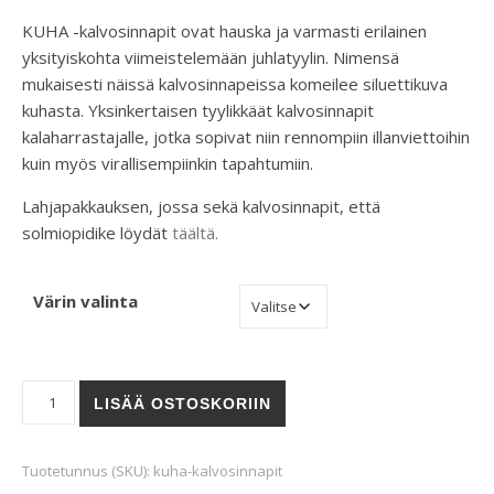
KUHA -kalvosinnapit ovat hauska ja varmasti erilainen
yksityiskohta viimeistelemään juhlatyylin. Nimensä
mukaisesti näissä kalvosinnapeissa komeilee siluettikuva
kuhasta. Yksinkertaisen tyylikkäät kalvosinnapit
kalaharrastajalle, jotka sopivat niin rennompiin illanviettoihin
kuin myös virallisempiinkin tapahtumiin.
Lahjapakkauksen, jossa sekä kalvosinnapit, että
solmiopidike löydät
täältä.
Värin valinta
KUHA-kalvosinnapit määrä
LISÄÄ OSTOSKORIIN
Tuotetunnus (SKU):
kuha-kalvosinnapit