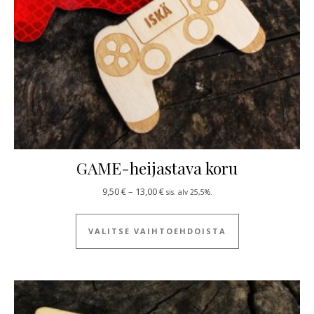
GAME-heijastava koru
Hintaluokka: 9,50 € - 13,00 €
9,50
€
–
13,00
€
sis. alv 25,5%.
Tällä tuotteella
VALITSE VAIHTOEHDOISTA