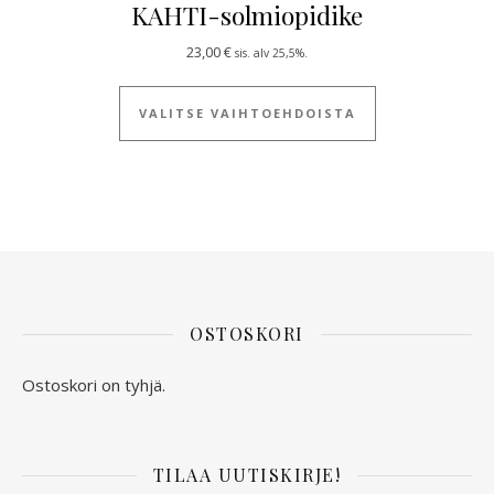
KAHTI-solmiopidike
23,00
€
sis. alv 25,5%.
Tällä tuotteella
VALITSE VAIHTOEHDOISTA
OSTOSKORI
Ostoskori on tyhjä.
TILAA UUTISKIRJE!