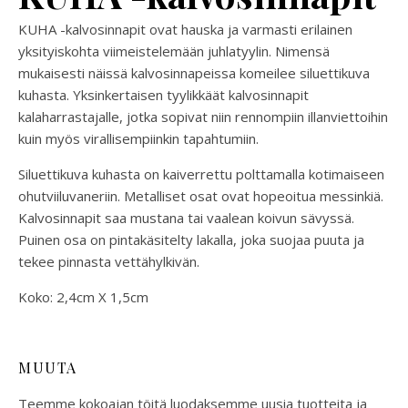
KUHA -kalvosinnapit ovat hauska ja varmasti erilainen
yksityiskohta viimeistelemään juhlatyylin. Nimensä
mukaisesti näissä kalvosinnapeissa komeilee siluettikuva
kuhasta. Yksinkertaisen tyylikkäät kalvosinnapit
kalaharrastajalle, jotka sopivat niin rennompiin illanviettoihin
kuin myös virallisempiinkin tapahtumiin.
Siluettikuva kuhasta on kaiverrettu polttamalla kotimaiseen
ohutviiluvaneriin. Metalliset osat ovat hopeoitua messinkiä.
Kalvosinnapit saa mustana tai vaalean koivun sävyssä.
Puinen osa on pintakäsitelty lakalla, joka suojaa puuta ja
tekee pinnasta vettähylkivän.
Koko: 2,4cm X 1,5cm
MUUTA
Teemme kokoajan töitä luodaksemme uusia tuotteita ja