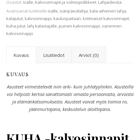
Osastot:
Isälle
,
Kalvosinnapit ja solmiopidikkeet
,
Lahjaideoita
Avainsanat tuotteelle
isälle
,
isänpäivälahja
,
kala-aiheinen lahja
,
kalajutut
,
kalvosinnappi
,
kauluspaitaan
,
kotimaiset kalvosinnapit
,
kuha jutut
,
lahj kalastajalle
,
puinen kalvosinnappi
,
vanerinen
kalvosinnappi
Kuvaus
Lisätiedot
Arviot (0)
KUVAUS
Asusteet viimeistelevät niin arki- kuin juhlatyylinkin. Asusteilla
voi helposti kertoa sanattomasti omasta persoonasta, arvoista
ja elämänkatsomuksesta. Asusteet voivat myös toimia ns.
jäänmurtajana, keskustelun aloittajana.
KUHA -kalvosinnapit