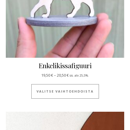
Enkelikissafiguuri
Hintaluokka: 19,50 € - 20,50 €
19,50
€
–
20,50
€
sis. alv 25,5%.
Tällä tuotteella
VALITSE VAIHTOEHDOISTA