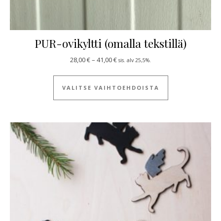
PUR-ovikyltti (omalla tekstillä)
Hintaluokka: 28,00 € - 41,00 €
28,00
€
–
41,00
€
sis. alv 25,5%.
Tällä tuotteella
VALITSE VAIHTOEHDOISTA