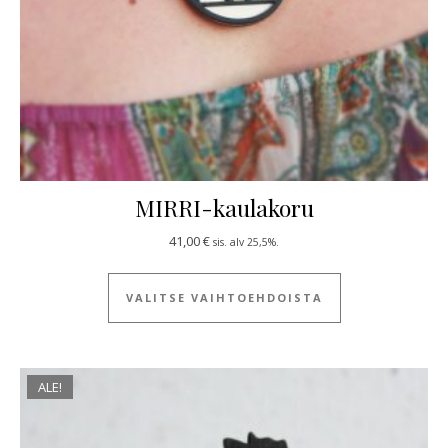
MIRRI-kaulakoru
41,00
€
sis. alv 25,5%.
Tällä tuotteella
VALITSE VAIHTOEHDOISTA
ALE!