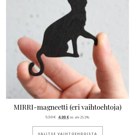
MIRRI-magneetti (eri vaihtoehtoja)
Alkuperäinen hinta oli: 5,50 €.
Nykyinen hinta on: 4,00 €.
5,50
€
4,00
€
sis. alv 25,5%.
Tällä tuotteella
VALITSE VAIHTOEHDOISTA