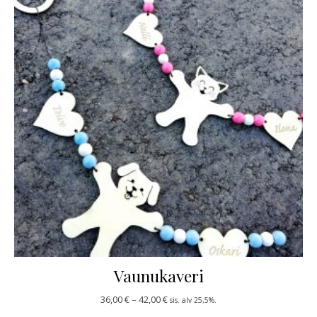
Vaunukaveri
Hintaluokka: 36,00 € - 42,00 €
36,00
€
–
42,00
€
sis. alv 25,5%.