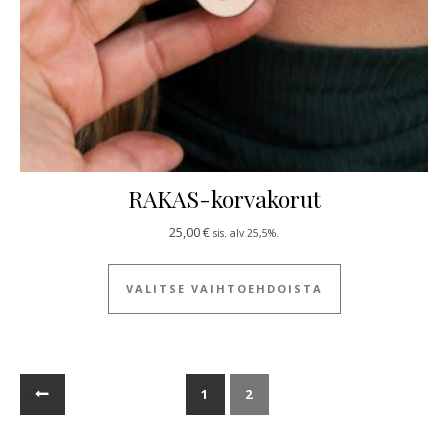
RAKAS-korvakorut
25,00
€
sis. alv 25,5%.
Tällä tuotteella
VALITSE VAIHTOEHDOISTA
←
1
2