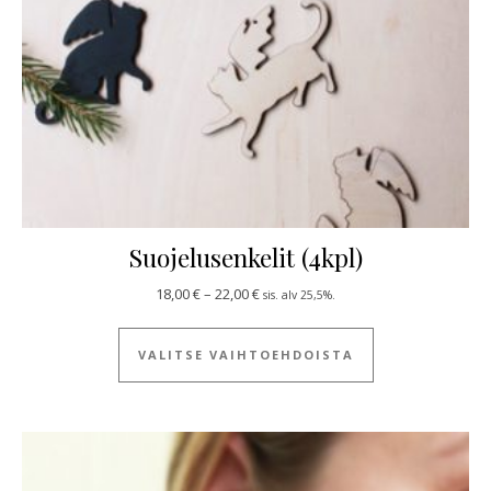
Suojelusenkelit (4kpl)
Hintaluokka: 18,00 € - 22,00 €
18,00
€
–
22,00
€
sis. alv 25,5%.
Tällä tuotteella
VALITSE VAIHTOEHDOISTA