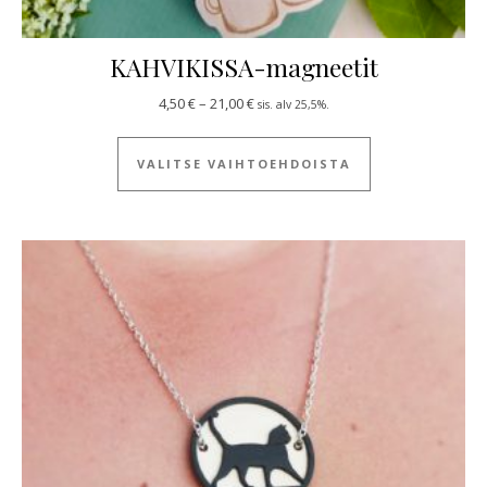
KAHVIKISSA-magneetit
Hintaluokka: 4,50 € - 21,00 €
4,50
€
–
21,00
€
sis. alv 25,5%.
Tällä tuotteella
VALITSE VAIHTOEHDOISTA