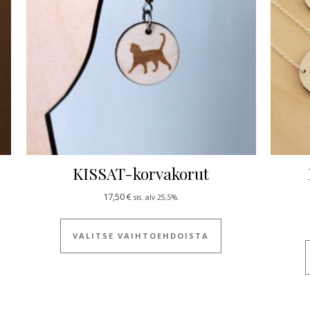
KISSAT-korvakorut
17,50
€
sis. alv 25,5%.
 tuotteella on useampi muunnelma. Voit tehdä valinnat tuotteen siv
Tällä tuotteella on
VALITSE VAIHTOEHDOISTA