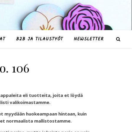
AT
B2B JA TILAUSTYÖT
NEWSLETTER
o. 106
appaleita eli tuotteita, joita et löydä
isti valikoimastamme.
et myydään huokeampaan hintaan, kuin
et normaalista mallistostamme.