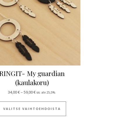
RINGIT- My guardian
(kaulakoru)
ulla.
 useampi muunnelma. Voit tehdä valinnat tuotteen sivulla.
Hintaluokka: 34,00 € - 59,00 €
34,00
€
–
59,00
€
sis. alv 25,5%.
Tällä tuotteella on useampi muun
VALITSE VAIHTOEHDOISTA