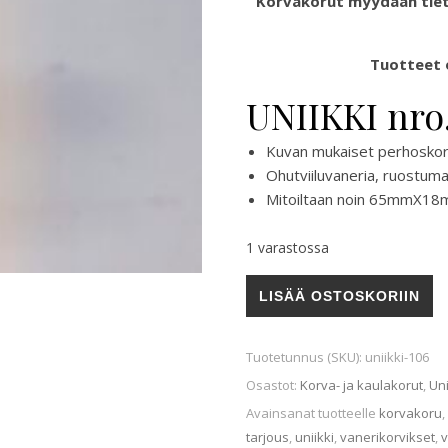
Korvakorut myydään tiety
Tuotteet o
UNIIKKI nro
Kuvan mukaiset perhoskorv
Ohutviiluvaneria, ruostuma
Mitoiltaan noin 65mmX1
1 varastossa
UNIIKKI nro. 106 määrä
LISÄÄ OSTOSKORIIN
Tuotetunnus (SKU):
uniikki-106
Osastot:
Korva- ja kaulakorut
,
Uni
Avainsanat tuotteelle
korvakoru
,
tarjous
,
uniikki
,
vanerikorvikset
,
v