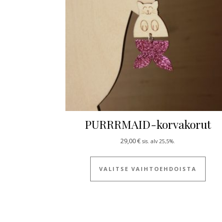
PURRRMAID-korvakorut
29,00
€
sis. alv 25,5%.
Tällä
VALITSE VAIHTOEHDOISTA