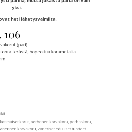
sti parina, mutta jokaista paria on vain
yksi.
vat heti lähetysvalmiita.
. 106
akorut (pari)
tonta terästä, hopeoitua korumetallia
8mm
ikit
kotimaiset korut
,
perhonen korvakoru
,
perhoskoru
,
anerinen korvakoru
,
vaneriset edulliset tuotteet