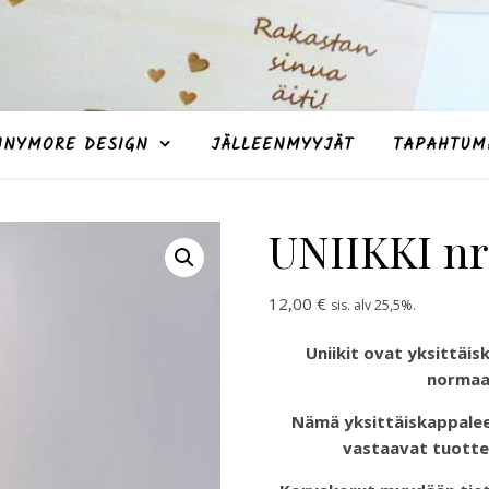
NNYMORE DESIGN
JÄLLEENMYYJÄT
TAPAHTUM
UNIIKKI nr
12,00
€
sis. alv 25,5%.
Uniikit ovat yksittäisk
normaal
Nämä yksittäiskappale
vastaavat tuotte