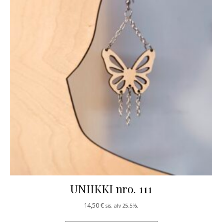
UNIIKKI nro. 111
14,50
€
sis. alv 25,5%.