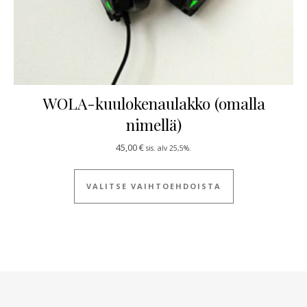
WOLA-kuulokenaulakko (omalla
nimellä)
45,00
€
sis. alv 25,5%.
Tällä tuotteella
VALITSE VAIHTOEHDOISTA