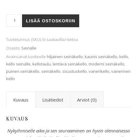
TimeFlies-seinäkello määrä
LISÄÄ OSTOSKORIIN
Tuotetunnus (SKU):
Ei saatavilla/-tietoa
Osasto:
Seinälle
Avainsanat tuotteelle
hiljainen seinäkello
,
kaunis seinäkello
,
kello
,
kello seinälle
,
kellotaulu
,
lentävä seinäkello
,
moderni seinäkello
,
puinen seinäkello
,
seinäkello
,
sisustuskello
,
vanerikello
,
vanerinen
kello
Kuvaus
Lisätiedot
Arviot (0)
KUVAUS
Nykyihmiselle aika ja sen seuraaminen on hyvin olennaisessa