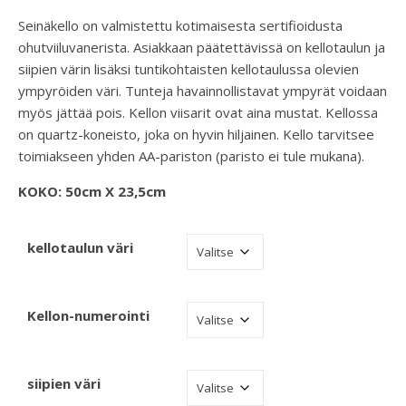
Seinäkello on valmistettu kotimaisesta sertifioidusta
ohutviiluvanerista. Asiakkaan päätettävissä on kellotaulun ja
siipien värin lisäksi tuntikohtaisten kellotaulussa olevien
ympyröiden väri. Tunteja havainnollistavat ympyrät voidaan
myös jättää pois. Kellon viisarit ovat aina mustat. Kellossa
on quartz-koneisto, joka on hyvin hiljainen. Kello tarvitsee
toimiakseen yhden AA-pariston (paristo ei tule mukana).
KOKO: 50cm X 23,5cm
kellotaulun väri
Kellon-numerointi
siipien väri