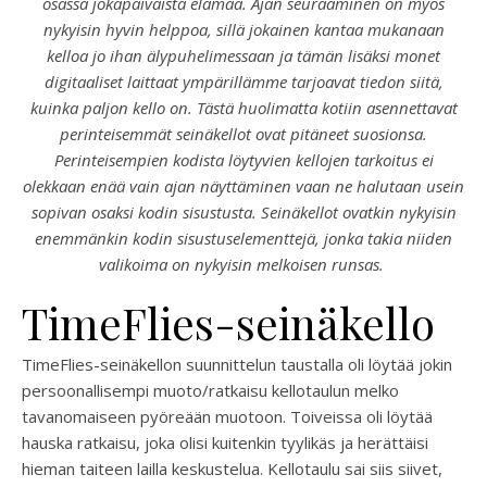
osassa jokapäiväistä elämää. Ajan seuraaminen on myös
nykyisin hyvin helppoa, sillä jokainen kantaa mukanaan
kelloa jo ihan älypuhelimessaan ja tämän lisäksi monet
digitaaliset laittaat ympärillämme tarjoavat tiedon siitä,
kuinka paljon kello on. Tästä huolimatta kotiin asennettavat
perinteisemmät seinäkellot ovat pitäneet suosionsa.
Perinteisempien kodista löytyvien kellojen tarkoitus ei
olekkaan enää vain ajan näyttäminen vaan ne halutaan usein
sopivan osaksi kodin sisustusta. Seinäkellot ovatkin nykyisin
enemmänkin kodin sisustuselementtejä, jonka takia niiden
valikoima on nykyisin melkoisen runsas.
TimeFlies-seinäkello
TimeFlies-seinäkellon suunnittelun taustalla oli löytää jokin
persoonallisempi muoto/ratkaisu kellotaulun melko
tavanomaiseen pyöreään muotoon. Toiveissa oli löytää
hauska ratkaisu, joka olisi kuitenkin tyylikäs ja herättäisi
hieman taiteen lailla keskustelua. Kellotaulu sai siis siivet,