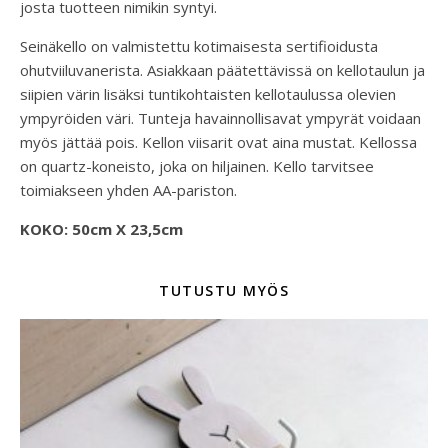
josta tuotteen nimikin syntyi.
Seinäkello on valmistettu kotimaisesta sertifioidusta
ohutviiluvanerista. Asiakkaan päätettävissä on kellotaulun ja
siipien värin lisäksi tuntikohtaisten kellotaulussa olevien
ympyröiden väri. Tunteja havainnollisavat ympyrät voidaan
myös jättää pois. Kellon viisarit ovat aina mustat. Kellossa
on quartz-koneisto, joka on hiljainen. Kello tarvitsee
toimiakseen yhden AA-pariston.
KOKO: 50cm X 23,5cm
TUTUSTU MYÖS