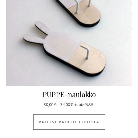
PUPPE-naulakko
Hintaluokka: 30,00 € - 34,00 €
30,00
€
–
34,00
€
sis. alv 25,5%.
Tällä tuotteella
VALITSE VAIHTOEHDOISTA