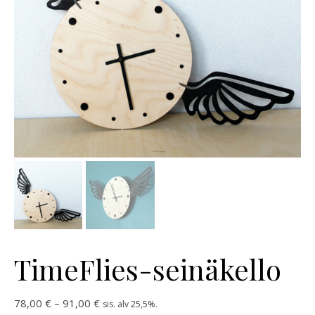
TimeFlies-seinäkello
Hintaluokka: 78,00 € - 91,00 €
78,00
€
–
91,00
€
sis. alv 25,5%.