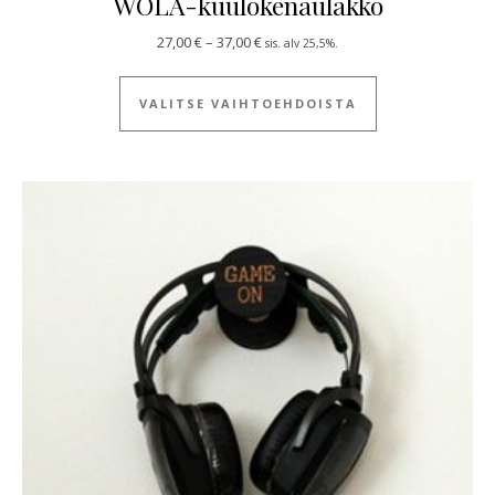
WOLA-kuulokenaulakko
Hintaluokka: 27,00 € - 37,00 €
27,00
€
–
37,00
€
sis. alv 25,5%.
Tällä tuotteella
VALITSE VAIHTOEHDOISTA