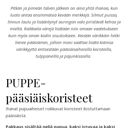
Pitkän ja pimeän talven jälkeen on aina yhtä ihanaa, kun
luoto antaa ensimmäisiä kevään merkkejä. Silmut puissa,
linnun laulu ja lisääntynyt auringon valo piristävät kehoa ja
mieltä. Raikkaita värejä lisätään niin omaan vaatetukseen
kuin myös oman kodin sisustukseen. Kevään värikkäin hetki
lienee pääsiäinen, jolloin moni saattaa lisätä kotinsa
värikkyyttä entisestään pääsiäisaiheisilla koristeilla,
tulppaneilla ja pajunkissoilla.
PUPPE-
pääsiäiskoristeet
Ihanat pupuaiheiset roikkuvat koristeet ilostuttamaan
pääsiäistä.
Pakkaus sisältää neljä pupua, kaksi istuvaa ja kaksi