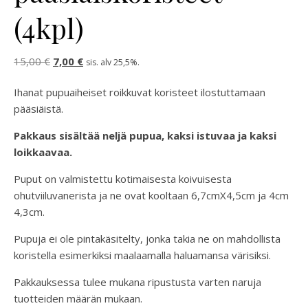
(4kpl)
Alkuperäinen hinta oli: 15,00 €.
Nykyinen hinta on: 7,00 €.
15,00
€
7,00
€
sis. alv 25,5%.
Ihanat pupuaiheiset roikkuvat koristeet ilostuttamaan
pääsiäistä.
Pakkaus sisältää neljä pupua, kaksi istuvaa ja kaksi
loikkaavaa.
Puput on valmistettu kotimaisesta koivuisesta
ohutviiluvanerista ja ne ovat kooltaan 6,7cmX4,5cm ja 4cm
4,3cm.
Pupuja ei ole pintakäsitelty, jonka takia ne on mahdollista
koristella esimerkiksi maalaamalla haluamansa värisiksi.
Pakkauksessa tulee mukana ripustusta varten naruja
tuotteiden määrän mukaan.