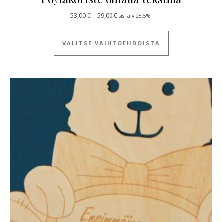
Hintaluokka: 53,00 € - 59,00 €
53,00
€
–
59,00
€
sis. alv 25,5%.
Tällä tuotteella
VALITSE VAIHTOEHDOISTA