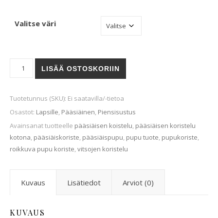
Valitse väri
PUPPE-pääsiäiskoristeet (4kpl) määrä
LISÄÄ OSTOSKORIIN
Tuotetunnus (SKU):
Ei saatavilla/-tietoa
Osastot:
Lapsille
,
Pääsiäinen
,
Piensisustus
Avainsanat tuotteelle
pääsiäisen koistelu
,
pääsiäisen koristelu
kotona
,
pääsiäiskoriste
,
pääsiäispupu
,
pupu tuote
,
pupukoriste
,
roikkuva pupu koriste
,
vitsojen koristelu
Kuvaus
Lisätiedot
Arviot (0)
KUVAUS