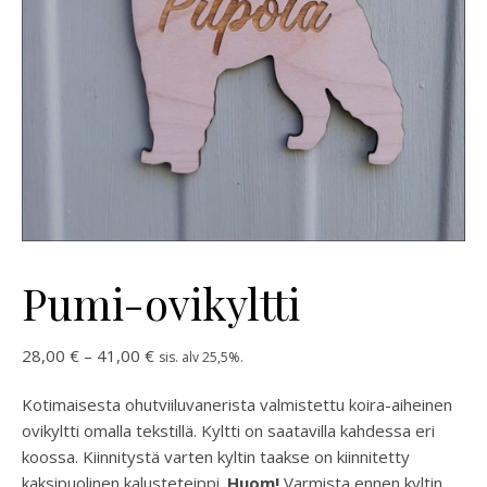
Pumi-ovikyltti
Hintaluokka: 28,00 € - 41,00 €
28,00
€
–
41,00
€
sis. alv 25,5%.
Kotimaisesta ohutviiluvanerista valmistettu koira-aiheinen
ovikyltti omalla tekstillä. Kyltti on saatavilla kahdessa eri
koossa. Kiinnitystä varten kyltin taakse on kiinnitetty
kaksipuolinen kalusteteippi.
Huom!
Varmista ennen kyltin