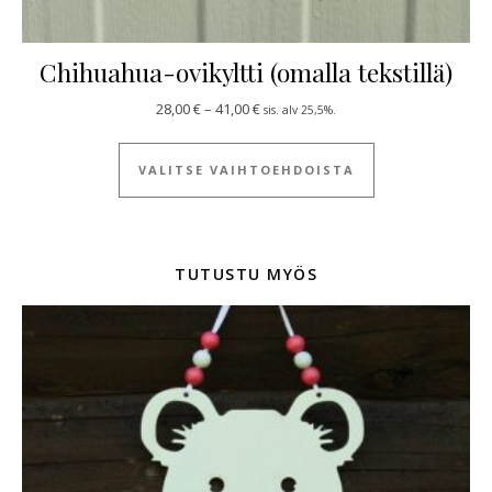
Chihuahua-ovikyltti (omalla tekstillä)
Hintaluokka: 28,00 € - 41,00 €
28,00
€
–
41,00
€
sis. alv 25,5%.
Tällä tuotteella
VALITSE VAIHTOEHDOISTA
TUTUSTU MYÖS