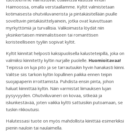
Haimoossa, omalla verstaallamme. Kyltit valmistetaan
kotimaisesta ohutviiluvanerista ja pintakäsitellään puulle
soveltuvin pintakäsittelyainein, jotka ovat kuivuttuaan
myrkyttömiä ja turvallisia. Valikoimasta löydät niin
yksinkertaisen minimalistiseen tai romanttisen
koristeelliseen tyyliin sopivat kyltit.
Kyltit kiinnität helposti kaksipuolisella kalusteteipillä, joka on
valmiiksi kiinnitetty kyltin nurjalle puolelle.
Huomioitavaa
!
Teipissä on luja pito ja se tarrautuukin hyvin hanakasti kiinni.
Valitse siis tarkoin kyltin lopullinen paikka ennen teipin
suojapaperin irroittamista. Puhdista ensin pinta, johon
haluat kiinnittää kyltin. Näin varmistat liimauksen lujan
pysyvyyden. Ohutviiluvaneri on kovaa, sitkeää ja
iskunkestävää, joten vaikka kyltti sattuisikin putoamaan, se
tuskin rikkoutuisi.
Halutessasi tuote on myös mahdollista kiinittää esimerkiksi
pienin nauloin tai naulaimella.