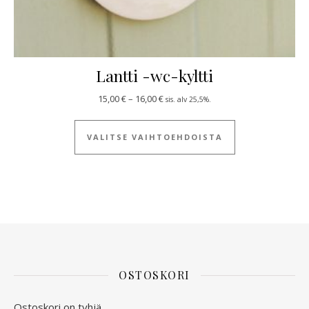
Lantti -wc-kyltti
Hintaluokka: 15,00 € - 16,00 €
15,00
€
–
16,00
€
sis. alv 25,5%.
Tällä tuotteella
VALITSE VAIHTOEHDOISTA
OSTOSKORI
Ostoskori on tyhjä.