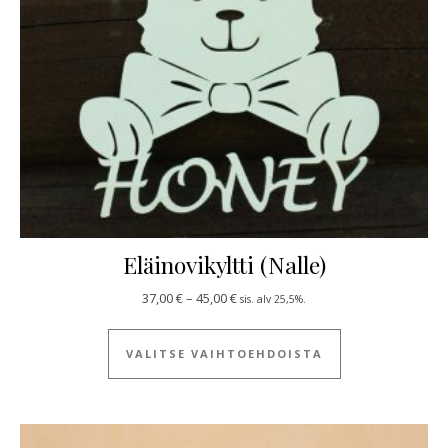
Eläinovikyltti (Nalle)
Hintaluokka: 37,00 € - 45,00 €
37,00
€
–
45,00
€
sis. alv 25,5%.
Tällä tuotteella
VALITSE VAIHTOEHDOISTA