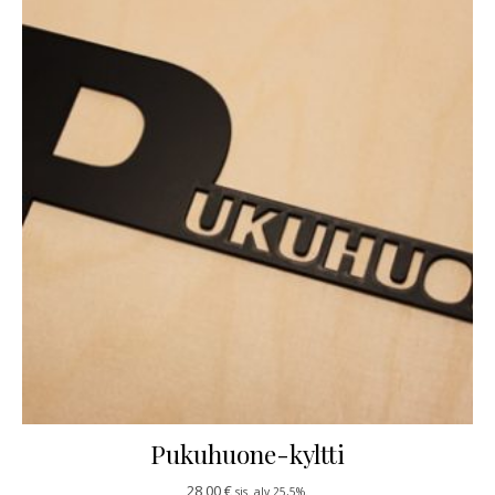
Pukuhuone-kyltti
28,00
€
sis. alv 25,5%.