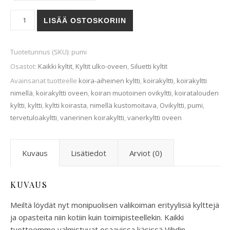
Pumi-ovikyltti määrä
LISÄÄ OSTOSKORIIN
Tuotetunnus (SKU):
pumi
Osastot:
Kaikki kyltit
,
Kyltit ulko-oveen
,
Siluetti kyltit
Avainsanat tuotteelle
koira-aiheinen kyltti
,
koirakyltti
,
koirakyltti
nimellä
,
koirakyltti oveen
,
koiran muotoinen ovikyltti
,
koiratalouden
kyltti
,
kyltti
,
kyltti koirasta
,
nimellä kustomoitava
,
Ovikyltti
,
pumi
,
tervetuloakyltti
,
vanerinen koirakyltti
,
vanerkyltti oveen
Kuvaus
Lisätiedot
Arviot (0)
KUVAUS
Meiltä löydät nyt monipuolisen valikoiman erityylisiä kylttejä
ja opasteita niin kotiin kuin toimipisteellekin. Kaikki
tuotteemme valmistuvat osaavissa käsissä Vihdin