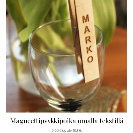
Magneettipyykkipoika omalla tekstillä
9,00
€
sis. alv 25,5%.