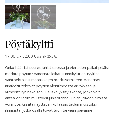
Pöytäkyltti
Hintaluokka: 17,00 € - 32,00 €
17,00
€
–
32,00
€
sis. alv 25,5%.
Onko häät tai suuret juhlat tulossa ja vieraiden paikat pitäisi
merkitä pöytiin? Vanerista leikatut nimikyltit on tyylikäs
vaihtoehto istumapaikkojen merkitsemiseen. Vaneriset
nimikyltit tekevät pöytien yleisilmeestä arvokkaan ja
viimeistellyn näköisen. Hauska yksityiskohta, jonka voit
antaa vieraalle muistoksi juhlastanne. Juhlan jälkeen nimistä
voi myös kasata näyttävän kollaasin/taulun muistoksi
ihmisistä, jotka osallistuivat tuon tärkeän päivänne