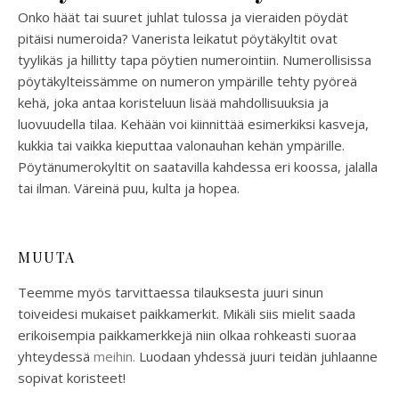
Onko häät tai suuret juhlat tulossa ja vieraiden pöydät
pitäisi numeroida? Vanerista leikatut pöytäkyltit ovat
tyylikäs ja hillitty tapa pöytien numerointiin. Numerollisissa
pöytäkylteissämme on numeron ympärille tehty pyöreä
kehä, joka antaa koristeluun lisää mahdollisuuksia ja
luovuudella tilaa. Kehään voi kiinnittää esimerkiksi kasveja,
kukkia tai vaikka kieputtaa valonauhan kehän ympärille.
Pöytänumerokyltit on saatavilla kahdessa eri koossa, jalalla
tai ilman. Väreinä puu, kulta ja hopea.
MUUTA
Teemme myös tarvittaessa tilauksesta juuri sinun
toiveidesi mukaiset paikkamerkit. Mikäli siis mielit saada
erikoisempia paikkamerkkejä niin olkaa rohkeasti suoraa
yhteydessä
meihin.
Luodaan yhdessä juuri teidän juhlaanne
sopivat koristeet!