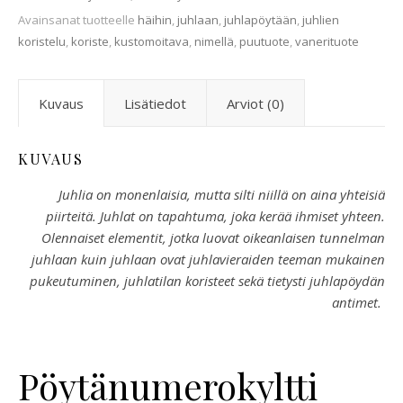
Avainsanat tuotteelle
häihin
,
juhlaan
,
juhlapöytään
,
juhlien
koristelu
,
koriste
,
kustomoitava
,
nimellä
,
puutuote
,
vanerituote
Kuvaus
Lisätiedot
Arviot (0)
KUVAUS
Juhlia on monenlaisia, mutta silti niillä on aina yhteisiä
piirteitä. Juhlat on tapahtuma, joka kerää ihmiset yhteen.
Olennaiset elementit, jotka luovat oikeanlaisen tunnelman
juhlaan kuin juhlaan ovat juhlavieraiden teeman mukainen
pukeutuminen, juhlatilan koristeet sekä tietysti juhlapöydän
antimet.
Pöytänumerokyltti