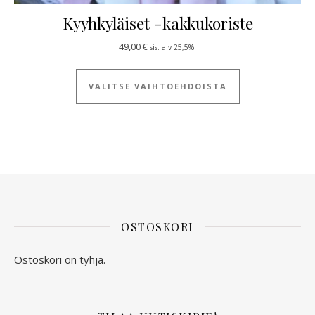
Kyyhkyläiset -kakkukoriste
49,00
€
sis. alv 25,5%.
Tällä tuotteella
VALITSE VAIHTOEHDOISTA
OSTOSKORI
Ostoskori on tyhjä.