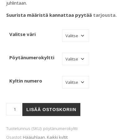
juhlintaan.
Suurista määristä kann
attaa pyytää
tarjousta.
Valitse väri
Pöytänumerokyltti
Kyltin numero
Pöytäkyltti määrä
LISÄÄ OSTOSKORIIN
Tuotetunnus (SKU):
pöytänumerokyltti
Osastot:
Hääjuhlaan
,
Kaikki kyltit