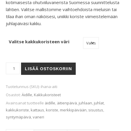
kotimaisesta ohutviiluvanerista Suomessa suunnittelusta
lähtien. Valitse mallistomme vaihtoehdoista mieluisin tai
tilaa ihan oman näköisesi, uniikki koriste viimeistelemään
juhlapäiväsi kakku.
Valitse kakkukoristeen väri
Ihana äiti -kakkukoriste määrä
LISÄÄ OSTOSKORIIN
Tuotetunnus (SKU):
ihana-aiti
Osastot:
Äidille
,
Kakkukoristeet
Avainsanat tuotteelle
äidille
,
äitienpäivä
,
juhlaan
,
juhlat
,
kakkukoriste
,
kattaus
,
koriste
,
merkkipäivään
,
sisustus
,
syntymäpäivä
,
vaneri