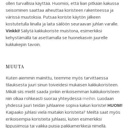
ollen turvallisia käyttää. Huomioi, että liian pitkään kakussa
seisominen saattaa aiheuttaa koristeen rakenteessa ja
värissä muutoksia. Putsaa koriste käytön jälkeen
kostutetulla liinalla ja laita säilöön seuraavan juhlan varalle.
Vinkki!
Säilytä kakkukoriste muistona, esimerkiksi
kehystämällä tai asettamalla se huonekasvin juurelle
kukkakepin tavoin.
MUUTA
Kuten aiemmin mainittu, teemme myös tarvittaessa
tilauksesta juuri sinun toiveidesi mukaisen kakkukoristeen.
Mikäli siis mielit saada jonkin erikoisemman kakkukoristeen
niin olkaa rohkeasti suoraa yhteydessä
meihin.
Luodaan
yhdessä juuri teidän juhlaanne sopiva kakun koriste!
HUOM!
Kaipaako juhlasi vielä muitakin koristeita? Meiltä saat myös
erikoisempia koristeita juhlaasi, kuten esimerkiksi
lippusiimoja tai vaikka puisia paikkamerkkejä nimellä.