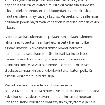
nappaa itselleen valokuvan muistoksi tästä tilaisuudesta.
Siksi ei olekaan ihme, että juhlapöydän kruunu eli kakku
halutaan olevan näyttävä ja kaunis. Pisteeksi i:n päälle moni
haluaakin jonkin näyttävän koristeen viimeistelemään kakun
alkoasun.
Meiltä saat kakkukoristeet juhlaan kuin juhlaan. Olemme
lähteneet toteuttamaan kakkukoristeita hieman pilke
silmäkulmassa. Valikoimastamme löydät hauskat
humoristiset sekä kauniit eläinaiheiset kakkukoristeet.
Tämän lisäksi tuomme myös aina sesongin mukaan
vaihtuvia tuotteita valikoimiimme. Teemme toki myös
tilauksesta muunkinlaisia kakkukoristeita, kuten pelkällä
nimellä kustomoituja ratkaisuja.
Kakkukoristeet valmistetaan kotimaisesta
ohutviiluvanerista. Tällä hetkellä sinun on mahdollista saada
kakkukoriste vaalean koivun, mustan, kullan tai hopean
värisenä. Kakkukoristeet ovat täysin myrkyttömiä ja näin