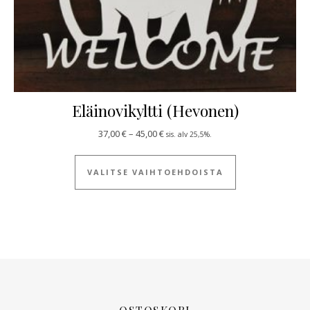
Eläinovikyltti (Hevonen)
Hintaluokka: 37,00 € - 45,00 €
37,00
€
–
45,00
€
sis. alv 25,5%.
Tällä tuotteella
VALITSE VAIHTOEHDOISTA