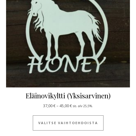
Eläinovikyltti (Yksisarvinen)
Hintaluokka: 37,00 € - 45,00 €
37,00
€
–
45,00
€
sis. alv 25,5%.
Tällä tuotteella
VALITSE VAIHTOEHDOISTA