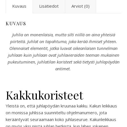
Kuvaus
Lisätiedot
Arviot (0)
KUVAUS
Juhlia on monenlaisia, mutta silti niillä on aina yhteisiä
piirteitä. Juhlat on tapahtuma, joka kerää ihmiset yhteen.
Olennaiset elementit, jotka luovat oikeanlaisen tunnelman
juhlaan kuin juhlaan ovat juhlavieraiden teeman mukainen
pukeutuminen, juhlatilan koristeet sekä tietysti juhlapöydän
antimet.
Kakkukoristeet
Yleistä on, että juhlapöydän kruunaa kakku. Kakun leikkaus
on monissa juhlissa suunniteltu ohjelmanumero, jota
kerääntyvät seuraamaan koko juhlaseurue. Kakunleikkaus
on myös yksi niistä juhlan hetkistä, kun lähes jokainen