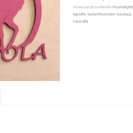
Avainsanat tuotteelle
Huonekyltti
lapsille
,
lastenhuoneen sisustus
vauvalle