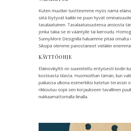
Kuten muutkin tuotteemme myös nämä eläinovik
siitä löytyvät kaikki ne puun hyvät ominaisuud
tasalaatuinen. Tasalaatuisuutensa ansiosta täm
jonka takia se ei vääntyile tai kieroudu. Homo
SunnyMore Designilla haluamme pitää omalta os
Siksipä olemme panostaneet vieläkin enemmän 
KÄYTTÖOHJE
Eläinovikyltti on suunniteltu erityisesti kodin 
kosteasta tilasta. Huomioithan tämän, kun valit
paikassa ulkona esimerkiksi katetun terassin 
rikkoutuu sopii sen korjaukseen tavallinen puul
nukkaamattomalla liinalla.