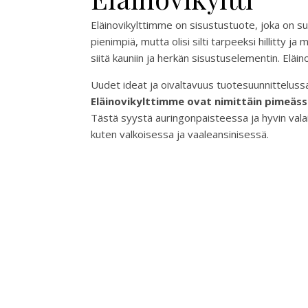
Eläinovikylttimme on sisustustuote, joka on suu
pienimpiä, mutta olisi silti tarpeeksi hillitty 
siitä kauniin ja herkän sisustuselementin. Eläin
Uudet ideat ja oivaltavuus tuotesuunnitteluss
Eläinovikylttimme ovat nimittäin pimeäss
Tästä syystä auringonpaisteessa ja hyvin vala
kuten valkoisessa ja vaaleansinisessä.