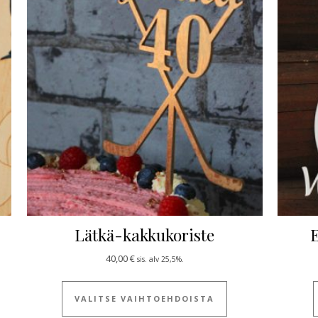
Lätkä-kakkukoriste
E
40,00
€
sis. alv 25,5%.
Tällä tuotteella on
VALITSE VAIHTOEHDOISTA