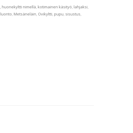
,
huonekyltti nimellä
,
kotimainen käsityö
,
lahjaksi
,
,
luonto
,
Metsäneläin
,
Ovikyltti
,
pupu
,
sisustus
,