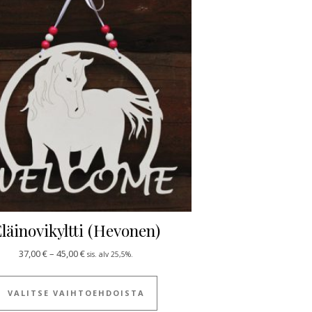
läinovikyltti (Hevonen)
Hintaluokka: 37,00 € - 45,00 €
37,00
€
–
45,00
€
sis. alv 25,5%.
 useampi muunnelma. Voit tehdä valinnat tuotteen sivulla.
Tällä tuotteella on useampi muun
VALITSE VAIHTOEHDOISTA