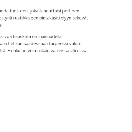
luoda tuotteen, joka ilahduttaisi perheen
stettynä rustiikkiseen pintakäsittelyyn tekevät
i.
arvoa hauskalla ominaisuudella.
aikaan hehkun saadessaan tarpeeksi valoa.
ältä. Hehku on voimakkain vaaleissa väreissä