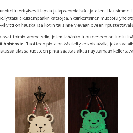
nniteltu erityisesti lapsia ja lapsenmielisiä ajatellen. Halusimme 
ja miellyttäisi aikuisempaakin katsojaa. Yksinkertainen muotoilu yhdi
ovikyltti on hauska lisä kotiin tai sinne vievään oveen ripustettavaks
a ovat toimintamme ydin, joten tähänkin tuotteeseen on tuotu lisä
ä hohtavia.
Tuotteen pinta on käsitelty erikoislakalla, joka saa 
istussa tilassa tuotteen pinta saattaa alkaa näyttämään kellertäv