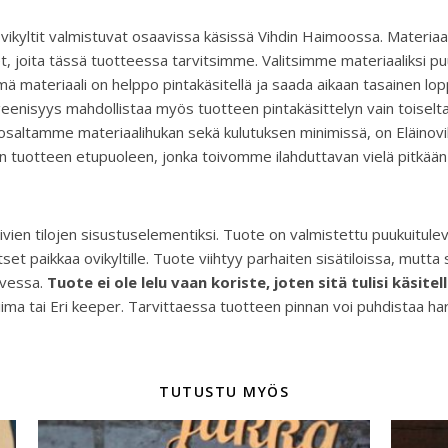
yltit valmistuvat osaavissa käsissä Vihdin Haimoossa. Materiaali
et, joita tässä tuotteessa tarvitsimme. Valitsimme materiaaliksi pu
ä materiaali on helppo pintakäsitellä ja saada aikaan tasainen lo
geenisyys mahdollistaa myös tuotteen pintakäsittelyn vain toiselt
altamme materiaalihukan sekä kulutuksen minimissä, on Eläinovikyl
tuotteen etupuoleen, jonka toivomme ilahduttavan vielä pitkään
kuivien tilojen sisustuselementiksi. Tuote on valmistettu puukuitulevy
set paikkaa ovikyltille. Tuote viihtyy parhaiten sisätiloissa, mutta
ovessa.
Tuote ei ole lelu vaan koriste, joten sitä tulisi käsite
iima tai Eri keeper. Tarvittaessa tuotteen pinnan voi puhdistaa har
TUTUSTU MYÖS