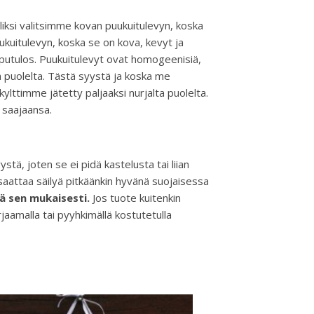
ksi valitsimme kovan puukuitulevyn, koska
ukuitulevyn, koska se on kova, kevyt ja
pputulos. Puukuitulevyt ovat homogeenisiä,
a puolelta. Tästä syystä ja koska me
ttimme jätetty paljaaksi nurjalta puolelta.
 saajaansa.
stä, joten se ei pidä kastelusta tai liian
 saattaa säilyä pitkäänkin hyvänä suojaisessa
llä sen mukaisesti.
Jos tuote kuitenkin
jaamalla tai pyyhkimällä kostutetulla