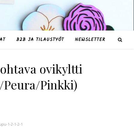
AT
B2B JA TILAUSTYÖT
NEWSLETTER
htava ovikyltti
Peura/Pinkki)
: 28,50 €.
a on: 15,90 €.
upu-1-2-1-2-1