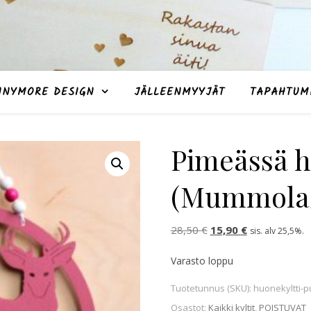
NNYMORE DESIGN
JÄLLEENMYYJÄT
TAPAHTUM
Pimeässä ho
(Mummola/
Alkuperäinen hinta oli
Nykyinen hint
28,50
€
15,90
€
sis. alv 25,5%.
Varasto loppu
Tuotetunnus (SKU):
huonekyltti-p
Osastot:
Kaikki kyltit
,
POISTUVAT