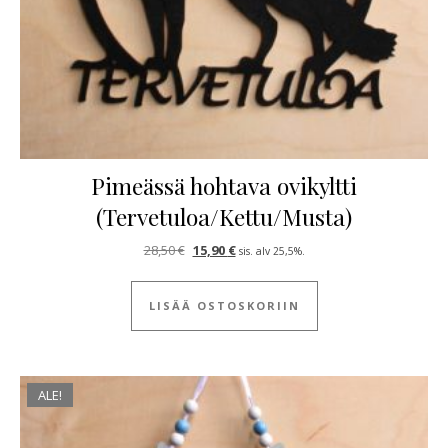
Pimeässä hohtava ovikyltti
(Tervetuloa/Kettu/Musta)
Alkuperäinen hinta oli: 28,50 €.
Nykyinen hinta on: 15,90 €.
28,50
€
15,90
€
sis. alv 25,5%.
LISÄÄ OSTOSKORIIN
ALE!