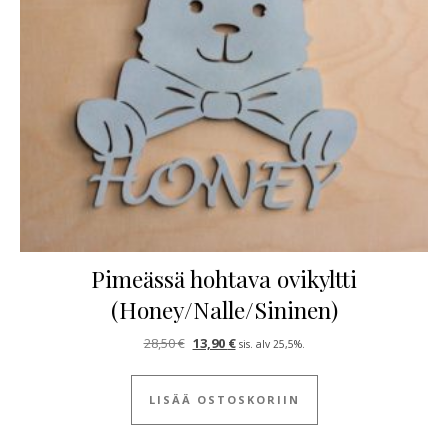
Pimeässä hohtava ovikyltti
(Honey/Nalle/Sininen)
Alkuperäinen hinta oli: 28,50 €.
Nykyinen hinta on: 13,90 €.
28,50
€
13,90
€
sis. alv 25,5%.
LISÄÄ OSTOSKORIIN