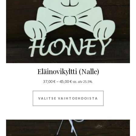
Eläinovikyltti (Nalle)
Hintaluokka: 37,00 € - 45,00 €
37,00
€
–
45,00
€
sis. alv 25,5%.
Tällä tuotteella
VALITSE VAIHTOEHDOISTA