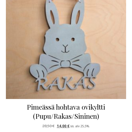
Pimeässä hohtava ovikyltti
(Pupu/Rakas/Sininen)
Alkuperäinen hinta oli: 28,50 €.
Nykyinen hinta on: 14,00 €.
28,50
€
14,00
€
sis. alv 25,5%.