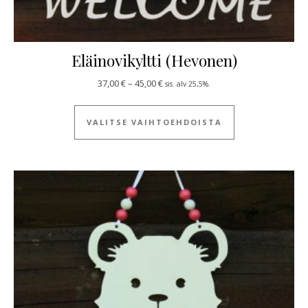
Eläinovikyltti (Hevonen)
Hintaluokka: 37,00 € - 45,00 €
37,00
€
–
45,00
€
sis. alv 25,5%.
Tällä tuotteella
VALITSE VAIHTOEHDOISTA