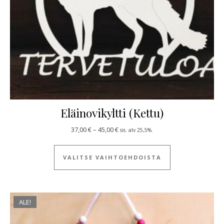
Eläinovikyltti (Kettu)
Hintaluokka: 37,00 € - 45,00 €
37,00
€
–
45,00
€
sis. alv 25,5%.
Tällä tuotteella
VALITSE VAIHTOEHDOISTA
ALE!