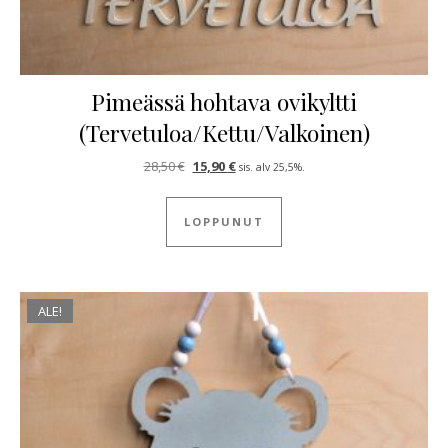
Pimeässä hohtava ovikyltti
(Tervetuloa/Kettu/Valkoinen)
Alkuperäinen hinta oli: 28,50 €.
Nykyinen hinta on: 15,90 €.
28,50
€
15,90
€
sis. alv 25,5%.
LOPPUNUT
ALE!