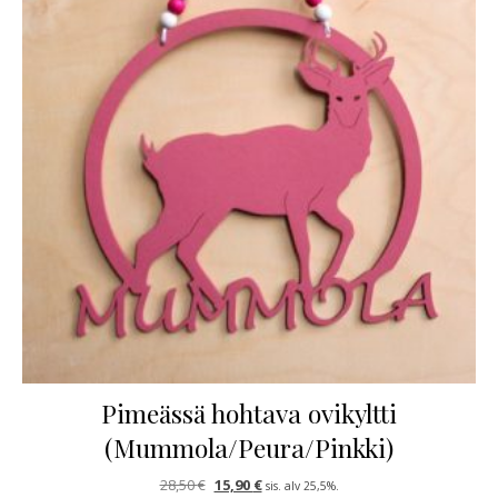
Pimeässä hohtava ovikyltti
(Mummola/Peura/Pinkki)
Alkuperäinen hinta oli: 28,50 €.
Nykyinen hinta on: 15,90 €.
28,50
€
15,90
€
sis. alv 25,5%.