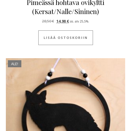
Pimeässä hohtava ovikyltti
(Kersat/Nalle/Sininen)
Alkuperäinen hinta oli: 28,50 €.
Nykyinen hinta on: 14,90 €.
28,50
€
14,90
€
sis. alv 25,5%.
LISÄÄ OSTOSKORIIN
ALE!