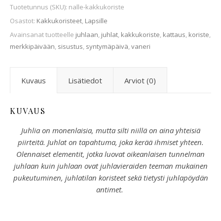
Tuotetunnus (SKU):
nalle-kakkukoriste
Osastot:
Kakkukoristeet
,
Lapsille
Avainsanat tuotteelle
juhlaan
,
juhlat
,
kakkukoriste
,
kattaus
,
koriste
,
merkkipäivään
,
sisustus
,
syntymäpäivä
,
vaneri
Kuvaus
Lisätiedot
Arviot (0)
KUVAUS
Juhlia on monenlaisia, mutta silti niillä on aina yhteisiä
piirteitä. Juhlat on tapahtuma, joka kerää ihmiset yhteen.
Olennaiset elementit, jotka luovat oikeanlaisen tunnelman
juhlaan kuin juhlaan ovat juhlavieraiden teeman mukainen
pukeutuminen, juhlatilan koristeet sekä tietysti juhlapöydän
antimet.