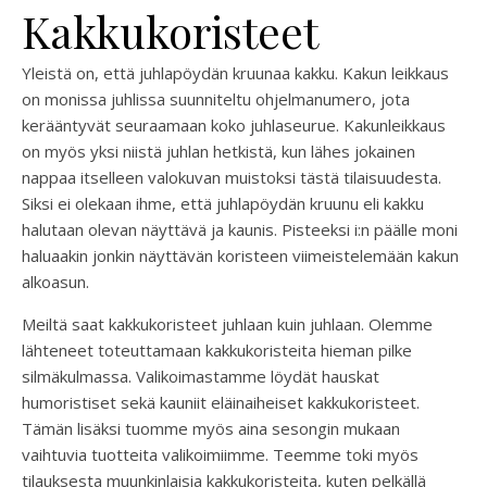
Kakkukoristeet
Yleistä on, että juhlapöydän kruunaa kakku. Kakun leikkaus
on monissa juhlissa suunniteltu ohjelmanumero, jota
kerääntyvät seuraamaan koko juhlaseurue. Kakunleikkaus
on myös yksi niistä juhlan hetkistä, kun lähes jokainen
nappaa itselleen valokuvan muistoksi tästä tilaisuudesta.
Siksi ei olekaan ihme, että juhlapöydän kruunu eli kakku
halutaan olevan näyttävä ja kaunis. Pisteeksi i:n päälle moni
haluaakin jonkin näyttävän koristeen viimeistelemään kakun
alkoasun.
Meiltä saat kakkukoristeet juhlaan kuin juhlaan. Olemme
lähteneet toteuttamaan kakkukoristeita hieman pilke
silmäkulmassa. Valikoimastamme löydät hauskat
humoristiset sekä kauniit eläinaiheiset kakkukoristeet.
Tämän lisäksi tuomme myös aina sesongin mukaan
vaihtuvia tuotteita valikoimiimme. Teemme toki myös
tilauksesta muunkinlaisia kakkukoristeita, kuten pelkällä