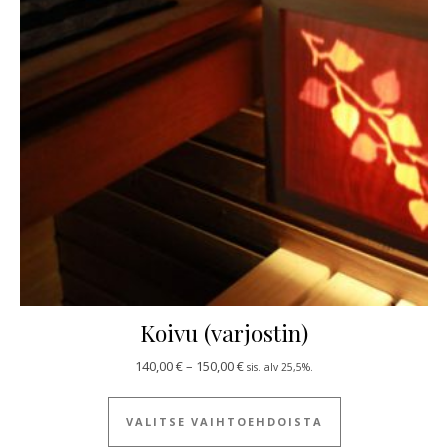
Koivu (varjostin)
Hintaluokka: 140,00 € - 150,00 €
140,00
€
–
150,00
€
sis. alv 25,5%.
Tällä tuotteella
VALITSE VAIHTOEHDOISTA