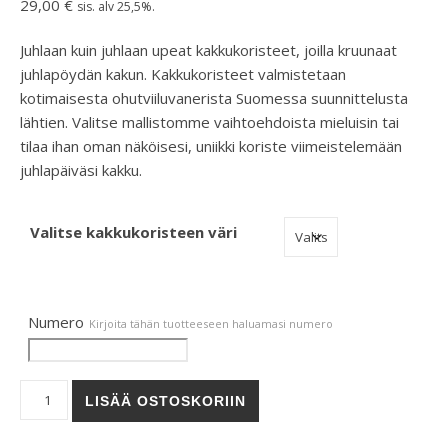
29,00
€
sis. alv 25,5%.
Juhlaan kuin juhlaan upeat kakkukoristeet, joilla kruunaat
juhlapöydän kakun. Kakkukoristeet valmistetaan
kotimaisesta ohutviiluvanerista Suomessa suunnittelusta
lähtien. Valitse mallistomme vaihtoehdoista mieluisin tai
tilaa ihan oman näköisesi, uniikki koriste viimeistelemään
juhlapäiväsi kakku.
Valitse kakkukoristeen väri
Numero
Kirjoita tähän tuotteeseen haluamasi numero
Nalle-kakkukoriste määrä
LISÄÄ OSTOSKORIIN