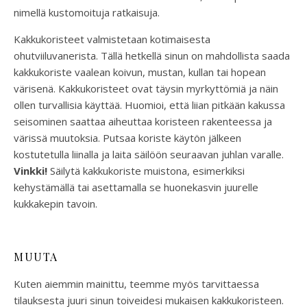
nimellä kustomoituja ratkaisuja.
Kakkukoristeet valmistetaan kotimaisesta
ohutviiluvanerista. Tällä hetkellä sinun on mahdollista saada
kakkukoriste vaalean koivun, mustan, kullan tai hopean
värisenä. Kakkukoristeet ovat täysin myrkyttömiä ja näin
ollen turvallisia käyttää. Huomioi, että liian pitkään kakussa
seisominen saattaa aiheuttaa koristeen rakenteessa ja
värissä muutoksia. Putsaa koriste käytön jälkeen
kostutetulla liinalla ja laita säilöön seuraavan juhlan varalle.
Vinkki!
Säilytä kakkukoriste muistona, esimerkiksi
kehystämällä tai asettamalla se huonekasvin juurelle
kukkakepin tavoin.
MUUTA
Kuten aiemmin mainittu, teemme myös tarvittaessa
tilauksesta juuri sinun toiveidesi mukaisen kakkukoristeen.