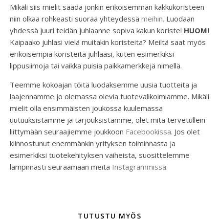
Mikäli siis mielit saada jonkin erikoisemman kakkukoristeen
niin olkaa rohkeasti suoraa yhteydessä
meihin.
Luodaan
yhdessä juuri teidän juhlaanne sopiva kakun koriste!
HUOM!
Kaipaako juhlasi vielä muitakin koristeita? Meiltä saat myös
erikoisempia koristeita juhlaasi, kuten esimerkiksi
lippusiimoja tai vaikka puisia paikkamerkkejä nimellä.
Teemme kokoajan töitä luodaksemme uusia tuotteita ja
laajennamme jo olemassa olevia tuotevalikoimiamme. Mikäli
mielit olla ensimmäisten joukossa kuulemassa
uutuuksistamme ja tarjouksistamme, olet mitä tervetullein
liittymään seuraajiemme joukkoon
Facebookissa
. Jos olet
kiinnostunut enemmänkin yrityksen toiminnasta ja
esimerkiksi tuotekehityksen vaiheista, suosittelemme
lämpimästi seuraamaan meitä
Instagrammissa.
TUTUSTU MYÖS