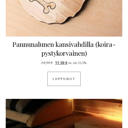
Pannunalunen kansivahdilla (koira-
pystykorvainen)
Alkuperäinen hinta oli: 24,90 €.
Nykyinen hinta on: 11,50 €.
24,90
€
11,50
€
sis. alv 25,5%.
LOPPUNUT