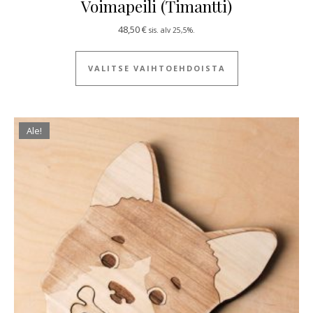
Voimapeili (Timantti)
48,50
€
sis. alv 25,5%.
Tällä tuotteella
VALITSE VAIHTOEHDOISTA
Ale!