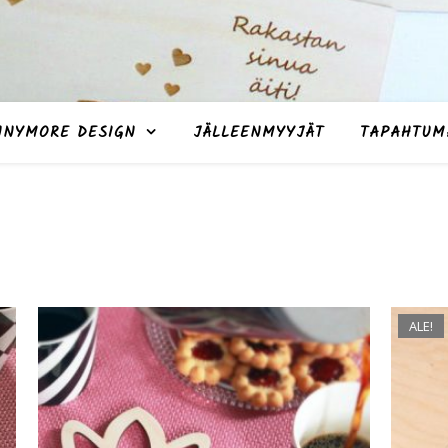
NNYMORE DESIGN
JÄLLEENMYYJÄT
TAPAHTUM
ALE!