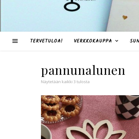
TERVETULOA!
VERKKOKAUPPA
SU
pannunalunen
Suosituimmat ensin
Näytetään kaikki 3 tulosta