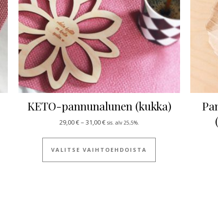
KETO-pannunalunen (kukka)
Pan
Hintaluokka: 29,00 € - 31,00 €
29,00
€
–
31,00
€
sis. alv 25,5%.
Tällä tuotteella on
VALITSE VAIHTOEHDOISTA