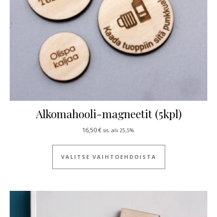
Alkomahooli-magneetit (5kpl)
16,50
€
sis. alv 25,5%.
Tällä tuotteella
VALITSE VAIHTOEHDOISTA