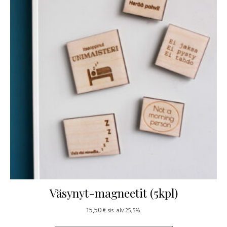
Väsynyt-magneetit (5kpl)
15,50
€
sis. alv 25,5%.
Tällä tuotteella