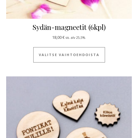
Sydän-magneetit (6kpl)
18,00
€
sis. alv 25,5%.
Tällä tuotteella
VALITSE VAIHTOEHDOISTA