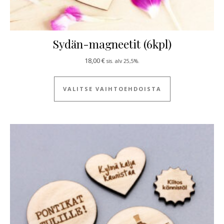
Sydän-magneetit (6kpl)
18,00
€
sis. alv 25,5%.
Tällä tuotteella
VALITSE VAIHTOEHDOISTA