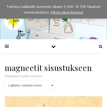
Toimitus kaikkialle Suomeen alkaen 3,50€. Yli 70€ tilaukset
toimituskuluitta.
Piilota tämä ilmoitus
magneetit sisustukseen
Suosituimmat ensin
Näytetään kaikki 4 tulosta