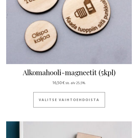
Alkomahooli-magneetit (5kpl)
16,50
€
sis. alv 25,5%.
Tällä tuotteella
VALITSE VAIHTOEHDOISTA