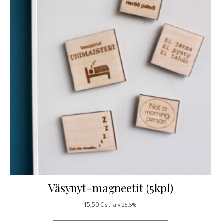
Väsynyt-magneetit (5kpl)
15,50
€
sis. alv 25,5%.
Tällä tuotteella