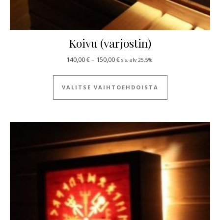
Koivu (varjostin)
Hintaluokka: 140,00 € - 150,00 €
140,00
€
–
150,00
€
sis. alv 25,5%.
Tällä tuotteella
VALITSE VAIHTOEHDOISTA