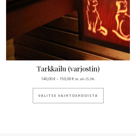
Tarkkailu (varjostin)
Hintaluokka: 140,00 € - 150,00 €
140,00
€
–
150,00
€
sis. alv 25,5%.
Tällä tuotteella
VALITSE VAIHTOEHDOISTA