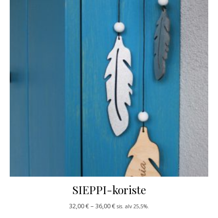
SIEPPI-koriste
Hintaluokka: 32,00 € - 36,00 €
32,00
€
–
36,00
€
sis. alv 25,5%.