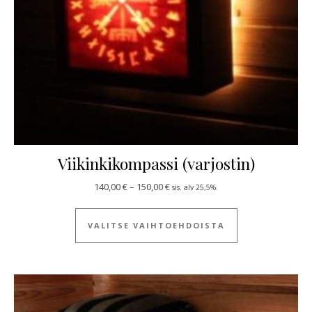
Viikinkikompassi (varjostin)
Hintaluokka: 140,00 € - 150,00 €
140,00
€
–
150,00
€
sis. alv 25,5%.
Tällä tuotteella
VALITSE VAIHTOEHDOISTA