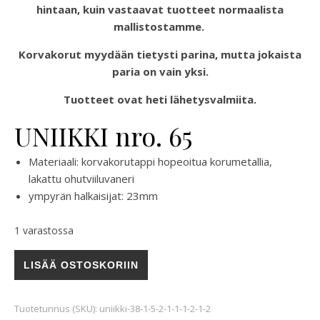
hintaan, kuin vastaavat tuotteet normaalista
mallistostamme.
Korvakorut myydään tietysti parina, mutta jokaista
paria on vain yksi.
Tuotteet ovat heti lähetysvalmiita.
UNIIKKI nro. 65
Materiaali: korvakorutappi hopeoitua korumetallia,
lakattu ohutviiluvaneri
ympyrän halkaisijat: 23mm
1 varastossa
UNIIKKI nro. 67 määrä
LISÄÄ OSTOSKORIIN
Tuotetunnus (SKU):
uniikki-38-1-5-2-1-1-1-2-1-2