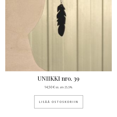
UNIIKKI nro. 39
14,50
€
sis. alv 25,5%.
LISÄÄ OSTOSKORIIN