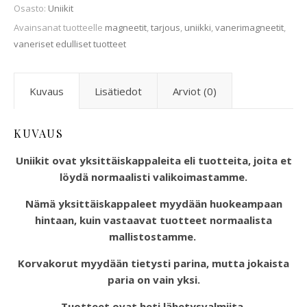
Osasto:
Uniikit
Avainsanat tuotteelle
magneetit
,
tarjous
,
uniikki
,
vanerimagneetit
,
vaneriset edulliset tuotteet
Kuvaus
Lisätiedot
Arviot (0)
KUVAUS
Uniikit ovat yksittäiskappaleita eli tuotteita, joita et
löydä normaalisti valikoimastamme.
Nämä yksittäiskappaleet myydään huokeampaan
hintaan, kuin vastaavat tuotteet normaalista
mallistostamme.
Korvakorut myydään tietysti parina, mutta jokaista
paria on vain yksi.
Tuotteet ovat heti lähetysvalmiita.