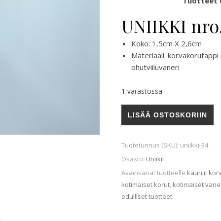
Tuotteet o
UNIIKKI nro.
Koko: 1,5cm X 2,6cm
Materiaali: korvakorutapp
ohutviiluvaneri
1 varastossa
UNIIKKI nro. 34 määrä
LISÄÄ OSTOSKORIIN
Tuotetunnus (SKU):
uniikki-34
Osasto:
Uniikit
Avainsanat tuotteelle
kauniit kor
kotimaiset korut
,
kotimaiset vane
edulliset tuotteet