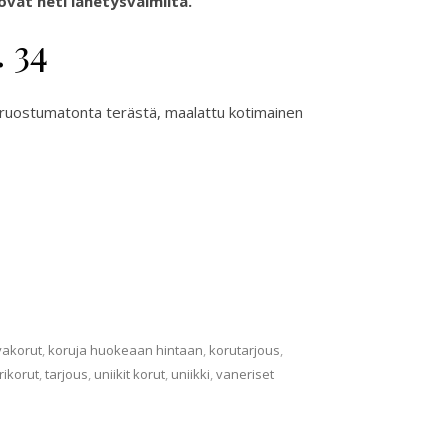
vat heti lähetysvalmiita.
 34
i ruostumatonta terästä, maalattu kotimainen
vakorut
,
koruja huokeaan hintaan
,
korutarjous
,
rikorut
,
tarjous
,
uniikit korut
,
uniikki
,
vaneriset