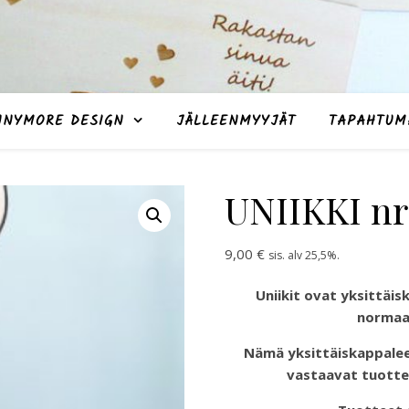
NNYMORE DESIGN
JÄLLEENMYYJÄT
TAPAHTUM
UNIIKKI nr
9,00
€
sis. alv 25,5%.
Uniikit ovat yksittäisk
normaal
Nämä yksittäiskappale
vastaavat tuotte