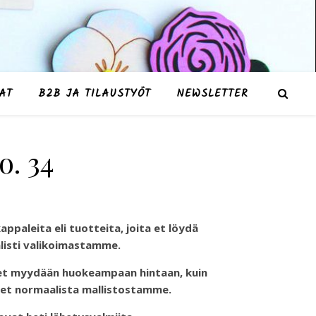
AT
B2B JA TILAUSTYÖT
NEWSLETTER
o. 34
appaleita eli tuotteita, joita et löydä
isti valikoimastamme.
et myydään huokeampaan hintaan, kuin
et normaalista mallistostamme.