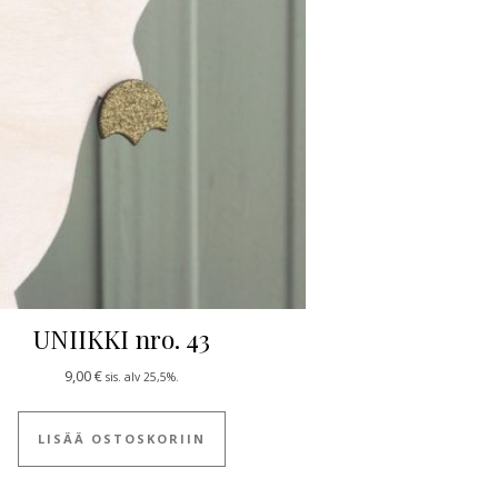
UNIIKKI nro. 43
9,00
€
sis. alv 25,5%.
 useampi muunnelma. Voit tehdä valinnat tuotteen sivulla.
LISÄÄ OSTOSKORIIN