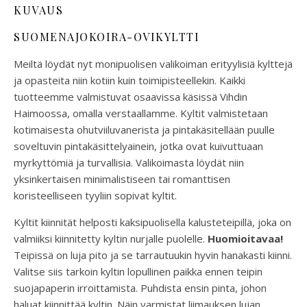
KUVAUS
SUOMENAJOKOIRA-OVIKYLTTI
Meiltä löydät nyt monipuolisen valikoiman erityylisiä kylttejä
ja opasteita niin kotiin kuin toimipisteellekin. Kaikki
tuotteemme valmistuvat osaavissa käsissä Vihdin
Haimoossa, omalla verstaallamme. Kyltit valmistetaan
kotimaisesta ohutviiluvanerista ja pintakäsitellään puulle
soveltuvin pintakäsittelyainein, jotka ovat kuivuttuaan
myrkyttömiä ja turvallisia. Valikoimasta löydät niin
yksinkertaisen minimalistiseen tai romanttisen
koristeelliseen tyyliin sopivat kyltit.
Kyltit kiinnität helposti kaksipuolisella kalusteteipillä, joka on
valmiiksi kiinnitetty kyltin nurjalle puolelle.
Huomioitavaa
!
Teipissä on luja pito ja se tarrautuukin hyvin hanakasti kiinni.
Valitse siis tarkoin kyltin lopullinen paikka ennen teipin
suojapaperin irroittamista. Puhdista ensin pinta, johon
haluat kiinnittää kyltin. Näin varmistat liimauksen lujan