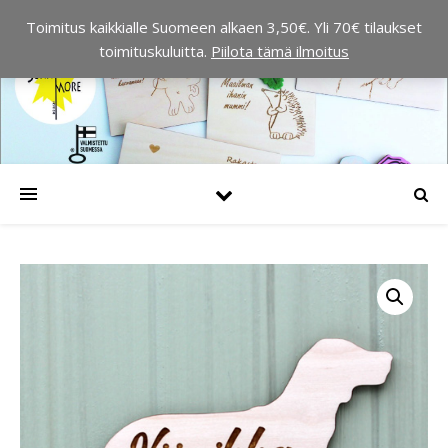
Toimitus kaikkialle Suomeen alkaen 3,50€. Yli 70€ tilaukset
toimituskuluitta.
Piilota tämä ilmoitus