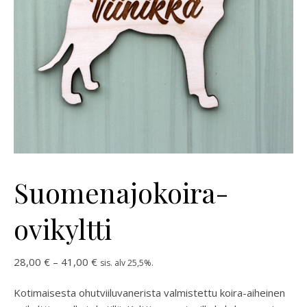
Suomenajokoira-
ovikyltti
Hintaluokka: 28,00 € - 41,00 €
28,00
€
–
41,00
€
sis. alv 25,5%.
Kotimaisesta ohutviiluvanerista valmistettu koira-aiheinen