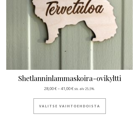
Shetlanninlammaskoira-ovikyltti
Hintaluokka: 28,00 € - 41,00 €
28,00
€
–
41,00
€
sis. alv 25,5%.
Tällä tuotteella
VALITSE VAIHTOEHDOISTA