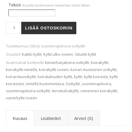
Teksti
Kirjoita tuotteeseen haluamasi teksti tähän
Suomenajokoira-ovikyltti määrä
LISÄÄ OSTOSKORIIN
Tuotetunnus (SKU):
suomenajokoira-ovikyltti
Osastot:
Kaikki kyltit
,
Kyltit ulko-oveen
,
Siluetti kyltit
Avainsanat tuotteelle
kiinanharjakoira-ovikyltti
,
koirakyltti
,
koirakyltti nimellä
,
koirakyltti oveen
,
koiran muotoinen ovikyltti
,
koirarotuovikyltti
,
koiratalouden kyltti
,
kyltti
,
kyltti koirasta
,
kyltti
koirastani
,
nimellä kustomoitava
,
Ovikyltti
,
suomenajokoira
,
suomenajokoira-ovikyltti
,
tervetuloakyltti
,
vanerinen koirakyltti
,
vanerkyltti oveen
Kuvaus
Lisätiedot
Arviot (0)