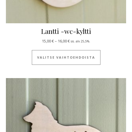
Lantti -wc-kyltti
Hintaluokka: 15,00 € - 16,00 €
15,00
€
–
16,00
€
sis. alv 25,5%.
Tällä tuotteella
VALITSE VAIHTOEHDOISTA