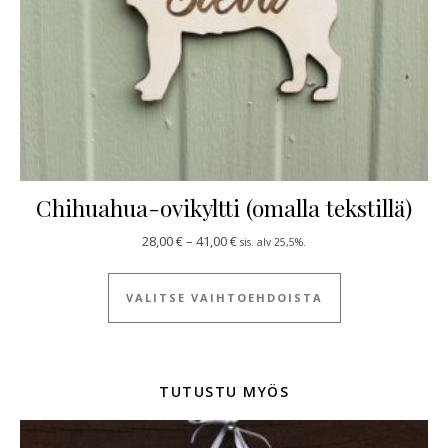
Chihuahua-ovikyltti (omalla tekstillä)
Hintaluokka: 28,00 € - 41,00 €
28,00
€
–
41,00
€
sis. alv 25,5%.
Tällä tuotteella
VALITSE VAIHTOEHDOISTA
TUTUSTU MYÖS