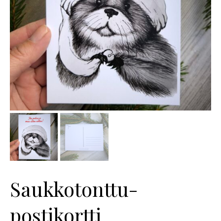
Saukkotonttu-
postikortti