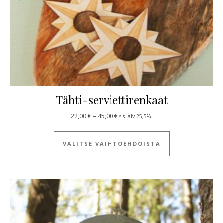
Tähti-serviettirenkaat
Hintaluokka: 22,00 € - 45,00 €
22,00
€
–
45,00
€
sis. alv 25,5%.
Tällä tuotteella
VALITSE VAIHTOEHDOISTA