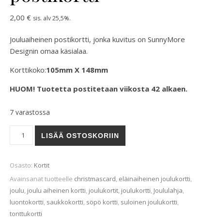
2,00
€
sis. alv 25,5%.
Jouluaiheinen postikortti, jonka kuvitus on SunnyMore
Designin omaa käsialaa.
Korttikoko:
105mm X 148mm
HUOM! Tuotetta postitetaan viikosta 42 alkaen.
7 varastossa
Saukkotonttu-postikortti määrä
LISÄÄ OSTOSKORIIN
Osasto:
Kortit
Avainsanat tuotteelle
christmascard
,
eläinaiheinen joulukortti
,
joulu
,
joulu aiheinen kortti
,
joulukortit
,
joulukortti
,
Joululahja
,
luontokortti
,
saukkokortti
,
söpö kortti
,
suloinen joulukortti
,
tonttukortti