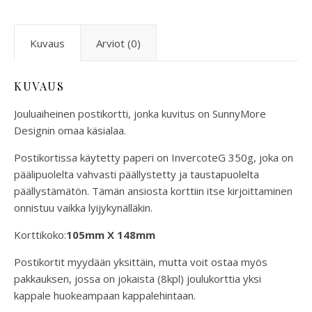
Kuvaus
Arviot (0)
KUVAUS
Jouluaiheinen postikortti, jonka kuvitus on SunnyMore
Designin omaa käsialaa.
Postikortissa käytetty paperi on InvercoteG 350g, joka on
päälipuolelta vahvasti päällystetty ja taustapuolelta
päällystämätön. Tämän ansiosta korttiin itse kirjoittaminen
onnistuu vaikka lyijykynälläkin.
Korttikoko:
105mm X 148mm
Postikortit myydään yksittäin, mutta voit ostaa myös
pakkauksen, jossa on jokaista (8kpl) joulukorttia yksi
kappale huokeampaan kappalehintaan.