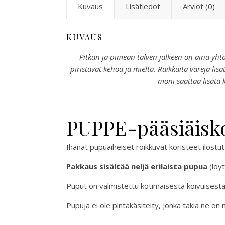
Kuvaus
Lisätiedot
Arviot (0)
KUVAUS
Pitkän ja pimeän talven jälkeen on aina yht
piristävät kehoa ja mieltä. Raikkaita värejä l
moni saattaa lisätä k
PUPPE-pääsiäisko
Ihanat pupuaiheiset roikkuvat koristeet ilostu
Pakkaus sisältää neljä erilaista pupua
(löyt
Puput on valmistettu kotimaisesta koivuisesta
Pupuja ei ole pintakäsitelty, jonka takia ne on