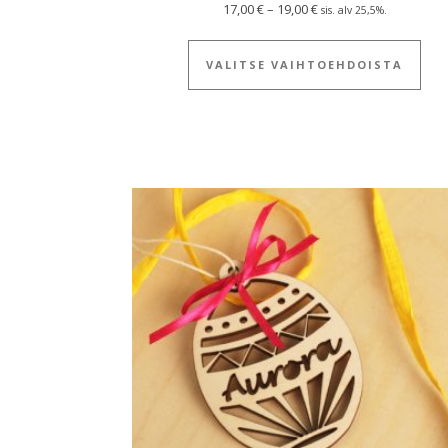
Hintaluokka: 17,00 € - 
17,00
€
–
19,00
€
sis. alv 25,5%.
Täll
VALITSE VAIHTOEHDOISTA