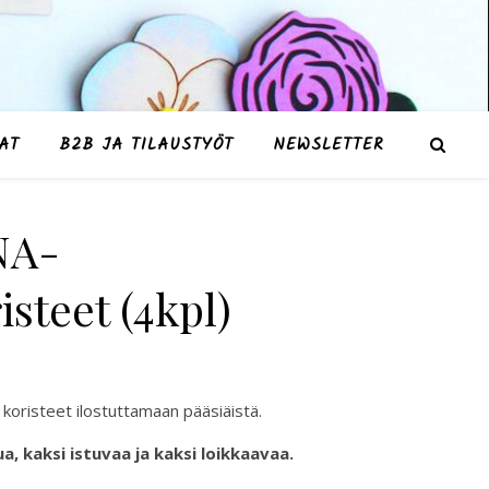
AT
B2B JA TILAUSTYÖT
NEWSLETTER
NA-
isteet (4kpl)
: 19,00 €.
on: 8,50 €.
 koristeet ilostuttamaan pääsiäistä.
a, kaksi istuvaa ja kaksi loikkaavaa.