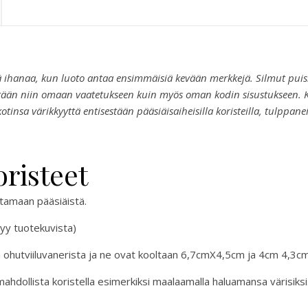
ä ihanaa, kun luoto antaa ensimmäisiä kevään merkkejä. Silmut puiss
isätään niin omaan vaatetukseen kuin myös oman kodin sisustukseen. Ke
otinsa värikkyyttä entisestään pääsiäisaiheisilla koristeilla, tulppanei
risteet
ttamaan pääsiäistä.
yy tuotekuvista)
 ohutviiluvanerista ja ne ovat kooltaan 6,7cmX4,5cm ja 4cm 4,3cm
 mahdollista koristella esimerkiksi maalaamalla haluamansa värisiksi