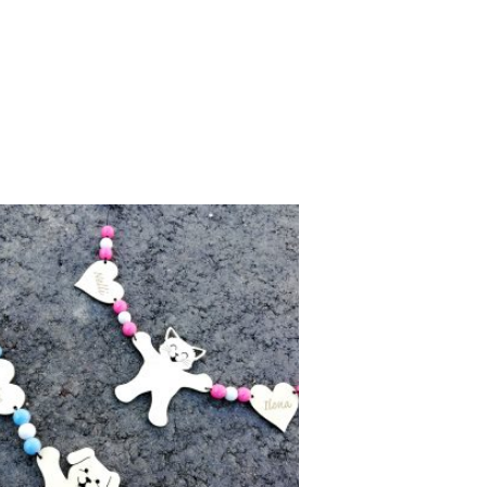
vulla.
 on useampi muunnelma. Voit tehdä valinnat tuotteen sivulla.