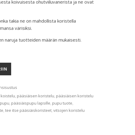
esta koivuisesta ohutviiluvanerista ja ne ovat
onka takia ne on mahdollista koristella
mansa värisiksi.
en naruja tuotteiden määrän mukaisesti.
t (4kpl) määrä
IIN
nsisustus
koistelu
,
pääsiäisen koristelu
,
pääsiäisen koristelu
spupu
,
pääsiäispupu lapsille
,
pupu tuote
,
te
,
tee itse pääsiäiskoristeet
,
vitsojen koristelu