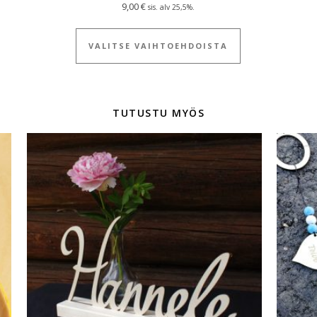
19,00 €
9,00
€
sis. alv 25,5%.
ä tuotteella on useampi muunnelma. Voit tehdä valinnat tuotteen si
Tällä tuotteella
VALITSE VAIHTOEHDOISTA
TUTUSTU MYÖS