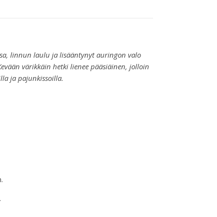
a, linnun laulu ja lisääntynyt auringon valo
vään värikkäin hetki lienee pääsiäinen, jolloin
lla ja pajunkissoilla.
.
.