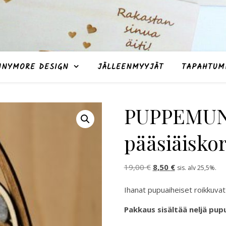
NNYMORE DESIGN
JÄLLEENMYYJÄT
TAPAHTUM
PUPPEMU
pääsiäiskor
Alkuperäinen hinta oli
Nykyinen hinta 
19,00
€
8,50
€
sis. alv 25,5%.
Ihanat pupuaiheiset roikkuvat
Pakkaus sisältää neljä pupu