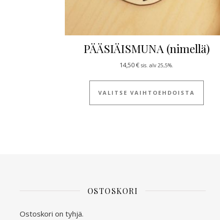
PÄÄSIÄISMUNA (nimellä)
14,50
€
sis. alv 25,5%.
Tällä
VALITSE VAIHTOEHDOISTA
OSTOSKORI
Ostoskori on tyhjä.