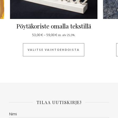
Pöytäkoriste omalla tekstillä
Hintaluokka: 53,00 € - 59,00 €
53,00
€
–
59,00
€
sis. alv 25,5%.
 tuotteella on useampi muunnelma. Voit tehdä valinnat tuotteen siv
Tällä tuotteella on
VALITSE VAIHTOEHDOISTA
TILAA UUTISKIRJE!
Nimi