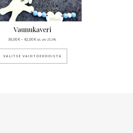
Vaunukaveri
Hintaluokka: 36,00 € - 42,00 €
36,00
€
–
42,00
€
sis. alv 25,5%.
ulla.
 useampi muunnelma. Voit tehdä valinnat tuotteen sivulla.
Tällä tuotteella on useampi muun
VALITSE VAIHTOEHDOISTA