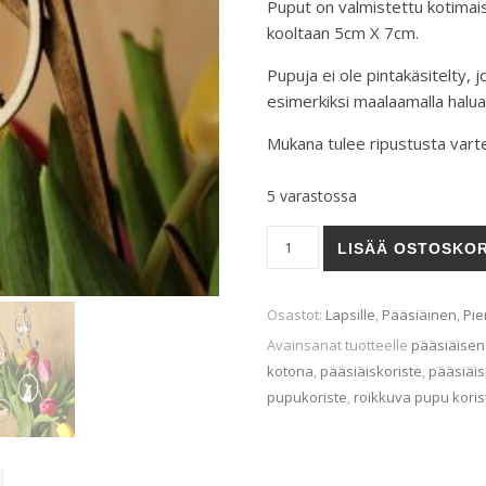
Puput on valmistettu kotimais
kooltaan 5cm X 7cm.
Pupuja ei ole pintakäsitelty, j
esimerkiksi maalaamalla halua
Mukana tulee ripustusta vart
5 varastossa
PUPPEMUNA-pääsiäiskoristee
LISÄÄ OSTOSKOR
Osastot:
Lapsille
,
Pääsiäinen
,
Pie
Avainsanat tuotteelle
pääsiäisen 
kotona
,
pääsiäiskoriste
,
pääsiäi
pupukoriste
,
roikkuva pupu koris