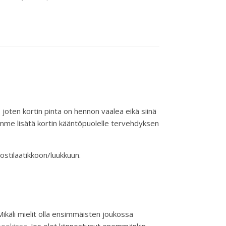
 joten kortin pinta on hennon vaalea eikä siinä
oimme lisätä kortin kääntöpuolelle tervehdyksen
ostilaatikkoon/luukkuun.
äli mielit olla ensimmäisten joukossa