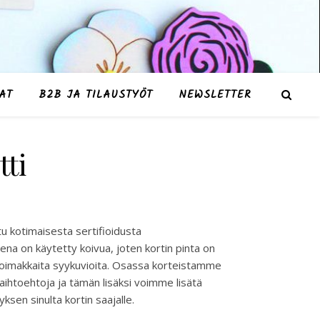
AT
B2B JA TILAUSTYÖT
NEWSLETTER
ti
tu kotimaisesta sertifioidusta
ena on käytetty koivua, joten kortin pinta on
 voimakkaita syykuvioita. Osassa korteistamme
ivaihtoehtoja ja tämän lisäksi voimme lisätä
ksen sinulta kortin saajalle.