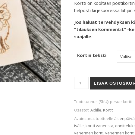
Kortti on kooltaan postikorti
helposti kirjekuoressa lahjan 
Jos haluat tervehdyksen kää
“tilauksen kommentit” -ke
saajalle.
kortin teksti
PESUE-kortti määrä
LISÄÄ OSTOSKOR
Tuotetunnus (SKU):
pesue-kortti
Osastot:
Äidille
,
Kortit
Avainsanat tuotteelle
äitienpäivä
isälle
,
kortti vanerista
,
onnitteluko
vanerinen kortti
,
vanerinen kortti 