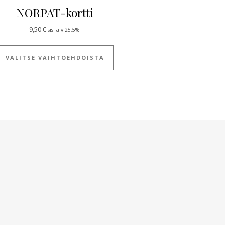
NORPAT-kortti
9,50
€
sis. alv 25,5%.
ulla.
 useampi muunnelma. Voit tehdä valinnat tuotteen sivulla.
Tällä tuotteella on useampi muun
VALITSE VAIHTOEHDOISTA