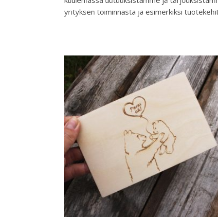
kuulemassa uutuuksistamme ja tarjouksistamme
yrityksen toiminnasta ja esimerkiksi tuoteke