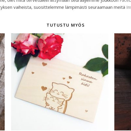
, olet mitä tervetullein liittymään seuraajiemme joukkoon
Faceb
hityksen vaiheista, suosittelemme lämpimästi seuraamaan meitä
In
TUTUSTU MYÖS