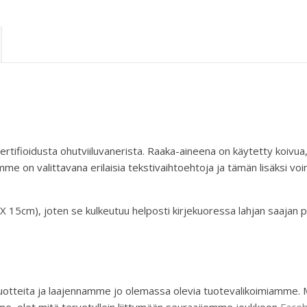
rtifioidusta ohutviiluvanerista. Raaka-aineena on käytetty koivua,
me on valittavana erilaisia tekstivaihtoehtoja ja tämän lisäksi v
X 15cm), joten se kulkeutuu helposti kirjekuoressa lahjan saajan p
teita ja laajennamme jo olemassa olevia tuotevalikoimiamme. Mik