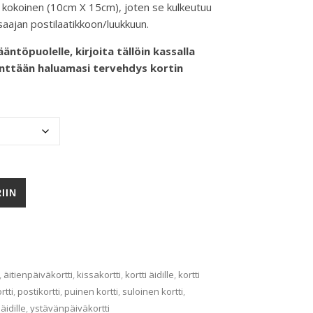
n kokoinen (10cm X 15cm), joten se kulkeutuu
saajan postilaatikkoon/luukkuun.
ntöpuolelle, kirjoita tällöin kassalla
nttään haluamasi tervehdys kortin
IIN
,
äitienpäiväkortti
,
kissakortti
,
kortti äidille
,
kortti
rtti
,
postikortti
,
puinen kortti
,
suloinen kortti
,
äidille
,
ystävänpäiväkortti