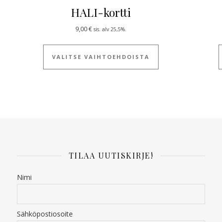
HALI-kortti
9,00
€
sis. alv 25,5%.
 tuotteella on useampi muunnelma. Voit tehdä valinnat tuotteen siv
Tällä tuotteella on
VALITSE VAIHTOEHDOISTA
TILAA UUTISKIRJE!
Nimi
Sähköpostiosoite