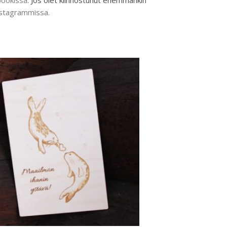
ookissa
. Jos olet kiinnostunut enemmänkin
stagrammissa.