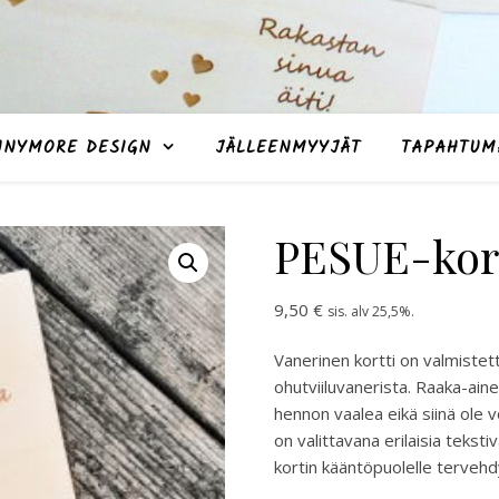
NNYMORE DESIGN
JÄLLEENMYYJÄT
TAPAHTUM
PESUE-kort
9,50
€
sis. alv 25,5%.
Vanerinen kortti on valmistet
ohutviiluvanerista. Raaka-aine
hennon vaalea eikä siinä ole
on valittavana erilaisia tekst
kortin kääntöpuolelle tervehdy