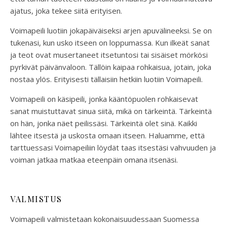
ajatus, joka tekee siitä erityisen.
Voimapeili luotiin jokapäiväiseksi arjen apuvälineeksi. Se on
tukenasi, kun usko itseen on loppumassa. Kun ilkeät sanat
ja teot ovat musertaneet itsetuntosi tai sisäiset mörkösi
pyrkivät päivänvaloon. Tällöin kaipaa rohkaisua, jotain, joka
nostaa ylös. Erityisesti tällaisiin hetkiin luotiin Voimapeili.
Voimapeili on käsipeili, jonka kääntöpuolen rohkaisevat
sanat muistuttavat sinua siitä, mikä on tärkeintä. Tärkeintä
on hän, jonka näet peilissäsi. Tärkeintä olet sinä. Kaikki
lähtee itsestä ja uskosta omaan itseen. Haluamme, että
tarttuessasi Voimapeiliin löydät taas itsestäsi vahvuuden ja
voiman jatkaa matkaa eteenpäin omana itsenäsi.
VALMISTUS
Voimapeili valmistetaan kokonaisuudessaan Suomessa