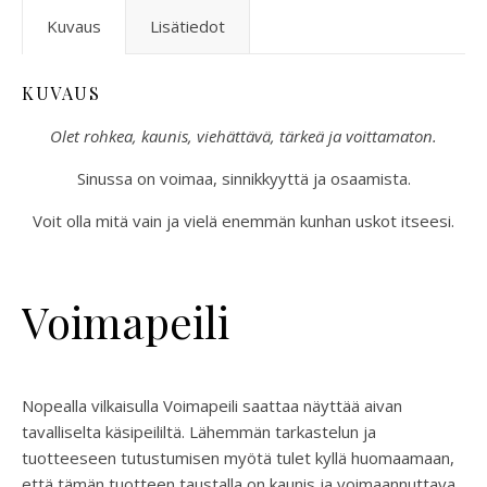
Kuvaus
Lisätiedot
KUVAUS
Olet rohkea, kaunis, viehättävä, tärkeä ja voittamaton.
Sinussa on voimaa, sinnikkyyttä ja osaamista.
Voit olla mitä vain ja vielä enemmän kunhan uskot itseesi.
Voimapeili
Nopealla vilkaisulla Voimapeili saattaa näyttää aivan
tavalliselta käsipeililtä. Lähemmän tarkastelun ja
tuotteeseen tutustumisen myötä tulet kyllä huomaamaan,
että tämän tuotteen taustalla on kaunis ja voimaannuttava