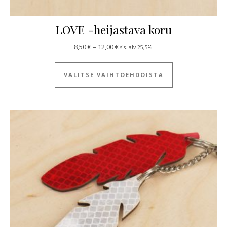
LOVE -heijastava koru
Hintaluokka: 8,50 € - 12,00 €
8,50
€
–
12,00
€
sis. alv 25,5%.
Tällä tuotteella
VALITSE VAIHTOEHDOISTA