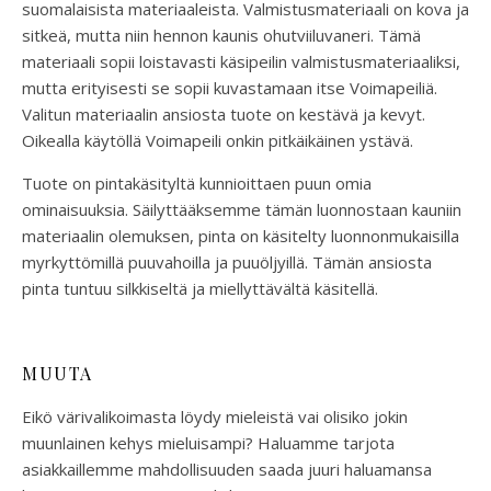
suomalaisista materiaaleista. Valmistusmateriaali on kova ja
sitkeä, mutta niin hennon kaunis ohutviiluvaneri. Tämä
materiaali sopii loistavasti käsipeilin valmistusmateriaaliksi,
mutta erityisesti se sopii kuvastamaan itse Voimapeiliä.
Valitun materiaalin ansiosta tuote on kestävä ja kevyt.
Oikealla käytöllä Voimapeili onkin pitkäikäinen ystävä.
Tuote on pintakäsityltä kunnioittaen puun omia
ominaisuuksia. Säilyttääksemme tämän luonnostaan kauniin
materiaalin olemuksen, pinta on käsitelty luonnonmukaisilla
myrkyttömillä puuvahoilla ja puuöljyillä. Tämän ansiosta
pinta tuntuu silkkiseltä ja miellyttävältä käsitellä.
MUUTA
Eikö värivalikoimasta löydy mieleistä vai olisiko jokin
muunlainen kehys mieluisampi? Haluamme tarjota
asiakkaillemme mahdollisuuden saada juuri haluamansa