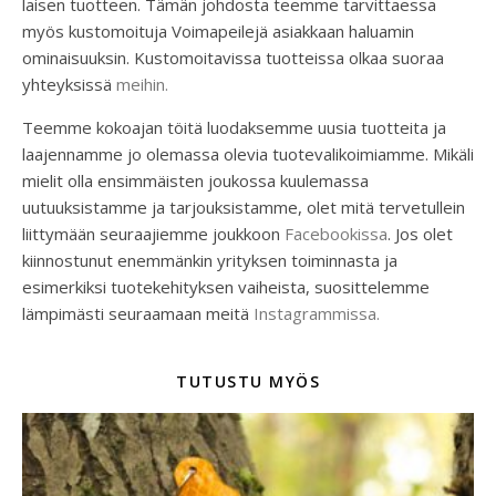
laisen tuotteen. Tämän johdosta teemme tarvittaessa
myös kustomoituja Voimapeilejä asiakkaan haluamin
ominaisuuksin. Kustomoitavissa tuotteissa olkaa suoraa
yhteyksissä
meihin.
Teemme kokoajan töitä luodaksemme uusia tuotteita ja
laajennamme jo olemassa olevia tuotevalikoimiamme. Mikäli
mielit olla ensimmäisten joukossa kuulemassa
uutuuksistamme ja tarjouksistamme, olet mitä tervetullein
liittymään seuraajiemme joukkoon
Facebookissa
. Jos olet
kiinnostunut enemmänkin yrityksen toiminnasta ja
esimerkiksi tuotekehityksen vaiheista, suosittelemme
lämpimästi seuraamaan meitä
Instagrammissa.
TUTUSTU MYÖS