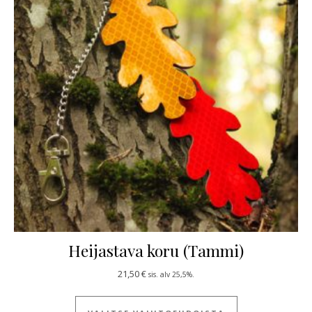
Heijastava koru (Tammi)
21,50
€
sis. alv 25,5%.
Tällä tuotteella