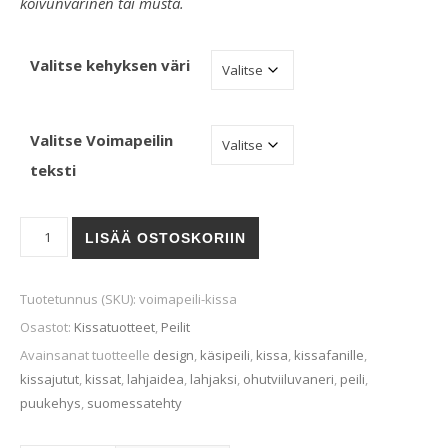
koivunvärinen tai musta.
Valitse kehyksen väri
Valitse Voimapeilin
teksti
Voimapeili (Kissa) määrä
LISÄÄ OSTOSKORIIN
Tuotetunnus (SKU):
voimapeili-kissa
Osastot:
Kissatuotteet
,
Peilit
Avainsanat tuotteelle
design
,
käsipeili
,
kissa
,
kissafanille
,
kissajutut
,
kissat
,
lahjaidea
,
lahjaksi
,
ohutviiluvaneri
,
peili
,
puukehys
,
suomessatehty