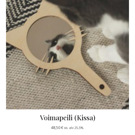
Voimapeili (Kissa)
48,50
€
sis. alv 25,5%.