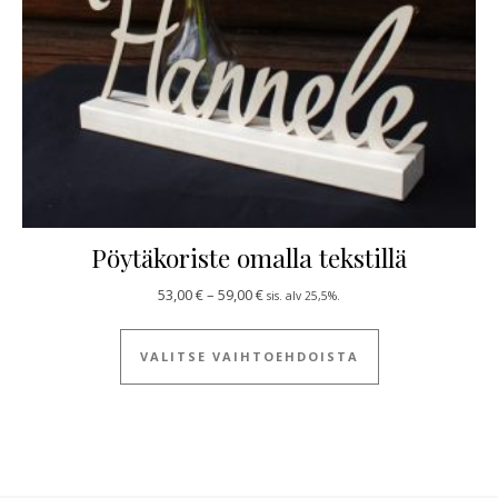
Pöytäkoriste omalla tekstillä
Hintaluokka: 53,00 € - 59,00 €
53,00
€
–
59,00
€
sis. alv 25,5%.
Tällä tuotteella
VALITSE VAIHTOEHDOISTA