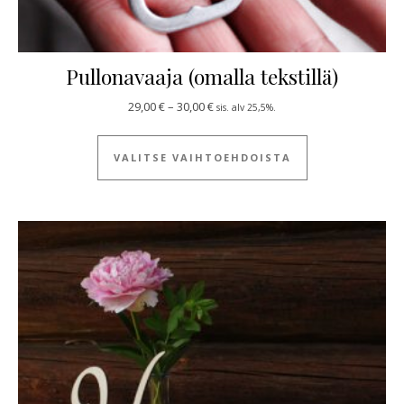
Pullonavaaja (omalla tekstillä)
Hintaluokka: 29,00 € - 30,00 €
29,00
€
–
30,00
€
sis. alv 25,5%.
Tällä tuotteella
VALITSE VAIHTOEHDOISTA