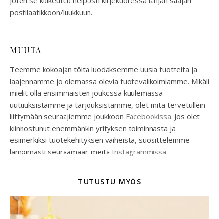
joten se kulkeutuu helposti kirjekuoressa lahjan saajan
postilaatikkoon/luukkuun.
MUUTA
Teemme kokoajan töitä luodaksemme uusia tuotteita ja
laajennamme jo olemassa olevia tuotevalikoimiamme. Mikäli
mielit olla ensimmäisten joukossa kuulemassa
uutuuksistamme ja tarjouksistamme, olet mitä tervetullein
liittymään seuraajiemme joukkoon
Facebookissa
. Jos olet
kiinnostunut enemmänkin yrityksen toiminnasta ja
esimerkiksi tuotekehityksen vaiheista, suosittelemme
lämpimästi seuraamaan meitä
Instagrammissa.
TUTUSTU MYÖS