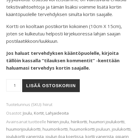
tekstivaihtoehtoja ja tämän lisäksi voimme lisätä kortin
kääntöpuolelle tervehdyksen sinulta kortin saajalle.
Kortti on kooltaan postikortin kokoinen (10cm X 15cm),
joten se kulkeutuu helposti kirjekuoressa lahjan saajan
postilaatikkoon/luukkuun.
Jos haluat tervehdyksen kääntöpuolelle, kirjoita
tällöin kassalla “tilauksen kommentit” -kenttään
haluamasi tervehdys kortin saajalle.
HIIRUT-joulukortti määrä
LISÄÄ OSTOSKORIIN
Tuotetunnus (SKU):
hiirut
Osastot:
Joulu
,
Kortit
,
Lahjaideoita
Avainsanat tuotteelle
hiirien joulu
,
hiirikortti
,
huumori joulukortti
,
huumorijoulukortti
,
huumorikortti
,
huumorikortti jouluun
,
joulukortti
,
joulukortti vanerista
,
joulun iloa koertissa
,
kortti vanerista
,
piparin