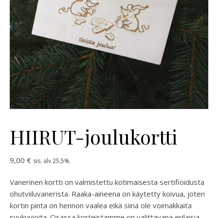
HIIRUT-joulukortti
9,00
€
sis. alv 25,5%.
Vanerinen kortti on valmistettu kotimaisesta sertifioidusta
ohutviiluvanerista. Raaka-aineena on käytetty koivua, joten
kortin pinta on hennon vaalea eikä siinä ole voimakkaita
syykuvioita. Osassa korteistamme on valittavana erilaisia