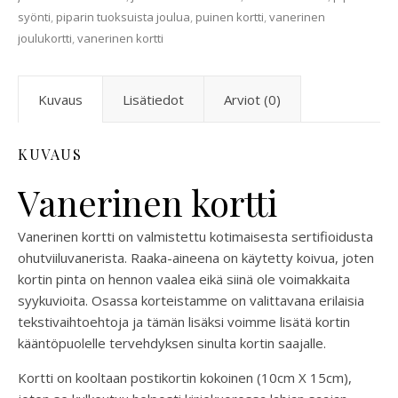
syönti
,
piparin tuoksuista joulua
,
puinen kortti
,
vanerinen
joulukortti
,
vanerinen kortti
Kuvaus
Lisätiedot
Arviot (0)
KUVAUS
Vanerinen kortti
Vanerinen kortti on valmistettu kotimaisesta sertifioidusta
ohutviiluvanerista. Raaka-aineena on käytetty koivua, joten
kortin pinta on hennon vaalea eikä siinä ole voimakkaita
syykuvioita. Osassa korteistamme on valittavana erilaisia
tekstivaihtoehtoja ja tämän lisäksi voimme lisätä kortin
kääntöpuolelle tervehdyksen sinulta kortin saajalle.
Kortti on kooltaan postikortin kokoinen (10cm X 15cm),