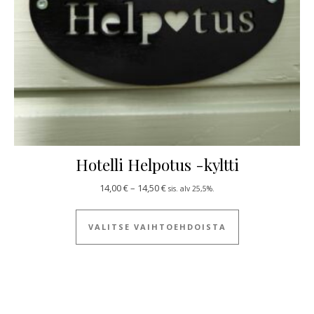
Hotelli Helpotus -kyltti
Hintaluokka: 14,00 € - 14,50 €
14,00
€
–
14,50
€
sis. alv 25,5%.
Tällä tuotteella
VALITSE VAIHTOEHDOISTA