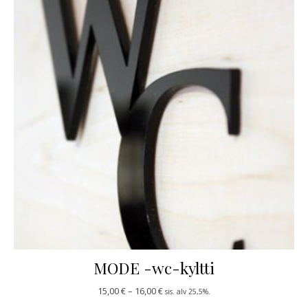
MODE -wc-kyltti
Hintaluokka: 15,00 € - 16,00 €
15,00
€
–
16,00
€
sis. alv 25,5%.