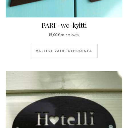
PARI -wc-kyltti
15,00
€
sis. alv 25,5%.
Tällä tuotteella
VALITSE VAIHTOEHDOISTA