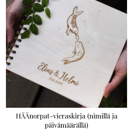
HÄÄnorpat-vieraskirja (nimillä ja
päivämäärällä)