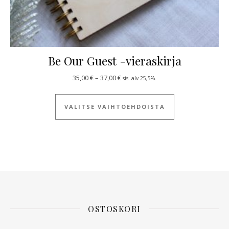
Be Our Guest -vieraskirja
Hintaluokka: 35,00 € - 37,00 €
35,00
€
–
37,00
€
sis. alv 25,5%.
Tällä tuotteella
VALITSE VAIHTOEHDOISTA
OSTOSKORI