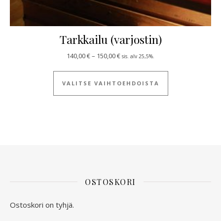
Tarkkailu (varjostin)
Hintaluokka: 140,00 € - 150,00 €
140,00
€
–
150,00
€
sis. alv 25,5%.
Tällä tuotteella
VALITSE VAIHTOEHDOISTA
OSTOSKORI
Ostoskori on tyhjä.