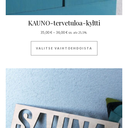
KAUNO-tervetuloa-kyltti
Hintaluokka: 35,00 € - 36,00 €
35,00
€
–
36,00
€
sis. alv 25,5%.
Tällä tuotteella
VALITSE VAIHTOEHDOISTA