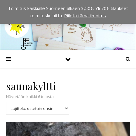
Toimitus kaikkialle Suomeen alkaen 3,50€. Yli 70€ tilaukset
toimituskuluitta.
Piilota tämä ilmoitus
saunakyltti
Suosituimmat ensin
Näytetään kaikki 6 tulosta