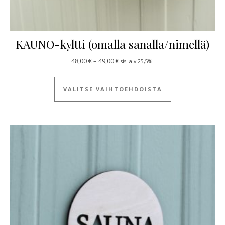
KAUNO-kyltti (omalla sanalla/nimellä)
Hintaluokka: 48,00 € - 49,00 €
48,00
€
–
49,00
€
sis. alv 25,5%.
Tällä tuotteella
VALITSE VAIHTOEHDOISTA